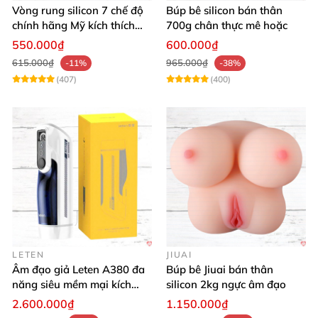
Vòng rung silicon 7 chế độ
Búp bê silicon bán thân
chính hãng Mỹ kích thích
700g chân thực mê hoặc
cực đỉnh
550.000₫
600.000₫
615.000₫
965.000₫
-11%
-38%
(407)
(400)
LETEN
JIUAI
Âm đạo giả Leten A380 đa
Búp bê Jiuai bán thân
năng siêu mềm mại kích
silicon 2kg ngực âm đạo
thích phái mạnh
2.600.000₫
1.150.000₫