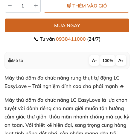
🛒 THÊM VÀO GIỎ
MUA NGAY
📞 Tư vấn
0938411000
(24/7)
Mô tả
−
100%
+
Máy thủ dâm đa chức năng rung thụt tự động LC
EasyLove – Trải nghiệm đỉnh cao cho phái mạnh 🔥
Máy thủ dâm đa chức năng LC EasyLove là lựa chọn
tuyệt vời dành riêng cho nam giới muốn tận hưởng
cảm giác thư giãn, thỏa mãn nhanh chóng mà cực kỳ
an toàn. Với thiết kế hiện đại, sang trọng cùng hàng
loạt tính năng đột phá, sản phẩm mang đến trải