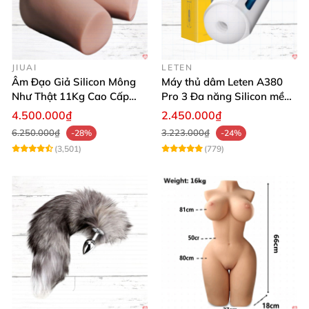
JIUAI
LETEN
Âm Đạo Giả Silicon Mông
Máy thủ dâm Leten A380
Như Thật 11Kg Cao Cấp
Pro 3 Đa năng Silicon mềm
Tăng Khoái Cảm
mại Cảm giác thật
4.500.000₫
2.450.000₫
6.250.000₫
3.223.000₫
-28%
-24%
(3,501)
(779)