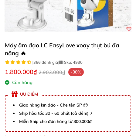
Máy âm đạo LC EasyLove xoay thụt bú đa
năng 🔥
|
366 đánh giá
|
Sku:
4930
1.800.000₫
2.903.000₫
-38%
Còn hàng
ƯU ĐIỂM
Giao hàng kín đáo - Che tên SP 📦
Ship hỏa tốc 30 - 60 phút (cả đêm) ⚡
Miễn Ship cho đơn hàng từ 300.000đ