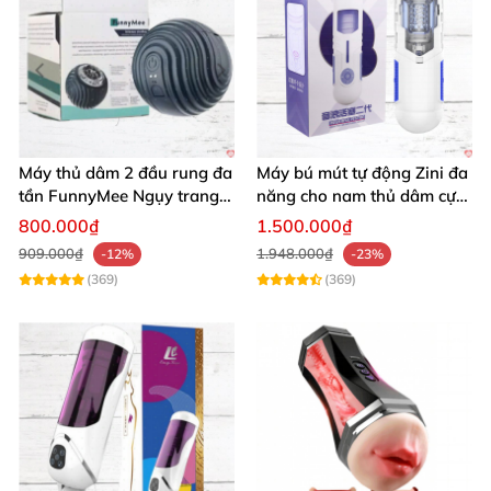
Máy thủ dâm 2 đầu rung đa
Máy bú mút tự động Zini đa
tần FunnyMee Ngụy trang
năng cho nam thủ dâm cực
Pokemon siêu kích thích
đã giá tốt
800.000₫
1.500.000₫
909.000₫
1.948.000₫
-12%
-23%
(369)
(369)