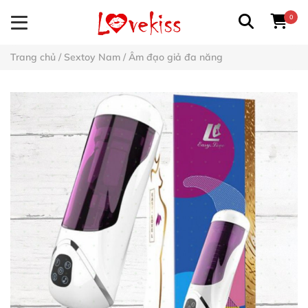
0
Trang chủ
/
Sextoy Nam
/
Âm đạo giả đa năng