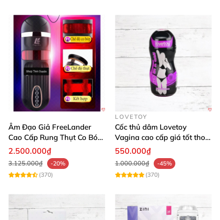
LOVETOY
Âm Đạo Giả FreeLander
Cốc thủ dâm Lovetoy
Cao Cấp Rung Thụt Co Bóp
Vagina cao cấp giá tốt thoả
Đỉnh Nhật Bản
mãn phái mạnh
2.500.000₫
550.000₫
3.125.000₫
1.000.000₫
-20%
-45%
(370)
(370)