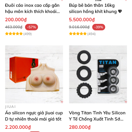
Đuôi cáo inox cao cấp gắn
Búp bê bán thân 16kg
hậu môn kích thích khoái
silicon hồng khít khung 💖
cảm
200.000₫
5.500.000₫
463.000₫
9.016.000₫
-57%
-39%
(499)
(494)
JIUAI
Áo silicon ngực giả Jiuai cup
Vòng Titan Tình Yêu Silicon
D tự nhiên thoải mái giá tốt
Y Tế Chống Xuất Tinh Sớm
Cao Cấp
2.200.000₫
280.000₫