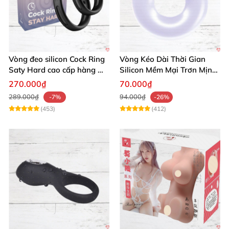
Vòng đeo silicon Cock Ring
Vòng Kéo Dài Thời Gian
Saty Hard cao cấp hàng Mỹ
Silicon Mềm Mại Trơn Mịn
chất lượng
Tăng Khoái Cảm
270.000₫
70.000₫
289.000₫
94.000₫
-7%
-26%
(453)
(412)