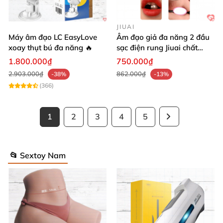
JIUAI
Máy âm đạo LC EasyLove
Âm đạo giả đa năng 2 đầu
xoay thụt bú đa năng 🔥
sạc điện rung Jiuai chất
lượng cao
1.800.000₫
750.000₫
2.903.000₫
862.000₫
-38%
-13%
(366)
1
2
3
4
5
📂 Sextoy Nam