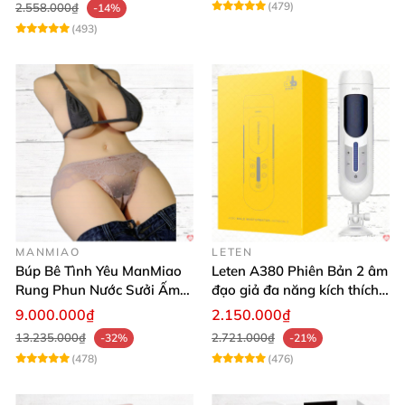
(479)
2.558.000₫
-14%
(493)
MANMIAO
LETEN
Búp Bê Tình Yêu ManMiao
Leten A380 Phiên Bản 2 âm
Rung Phun Nước Sưởi Ấm
đạo giả đa năng kích thích
Thông Minh
cực mạnh
9.000.000₫
2.150.000₫
13.235.000₫
2.721.000₫
-32%
-21%
(478)
(476)