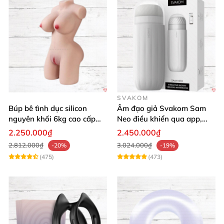
SVAKOM
Búp bê tình dục silicon
Âm đạo giả Svakom Sam
nguyên khối 6kg cao cấp
Neo điều khiển qua app,
giá rẻ mềm mại
webcam tương tác, trải
2.250.000₫
2.450.000₫
nghiệm thực tế
2.812.000₫
3.024.000₫
-20%
-19%
(475)
(473)