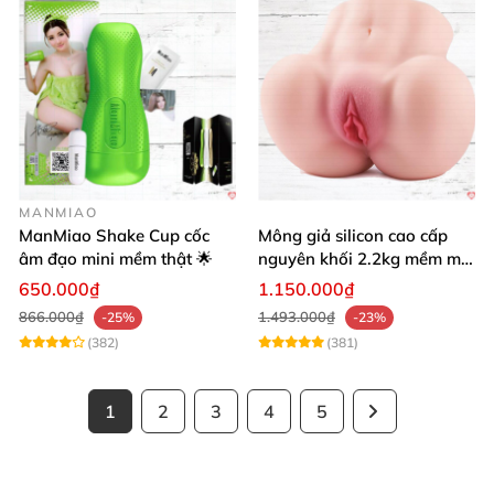
MANMIAO
ManMiao Shake Cup cốc
Mông giả silicon cao cấp
âm đạo mini mềm thật 🌟
nguyên khối 2.2kg mềm mại
khít bóp cực thật
650.000₫
1.150.000₫
866.000₫
1.493.000₫
-25%
-23%
(382)
(381)
1
2
3
4
5