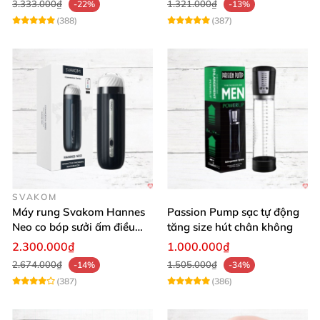
3.333.000₫
1.321.000₫
-22%
-13%
(388)
(387)
SVAKOM
Máy rung Svakom Hannes
Passion Pump sạc tự động
Neo co bóp sưởi ấm điều
tăng size hút chân không
khiển app
2.300.000₫
1.000.000₫
2.674.000₫
1.505.000₫
-14%
-34%
(387)
(386)