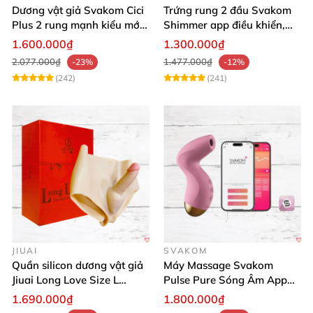
Dương vật giả Svakom Cici
Trứng rung 2 đầu Svakom
Plus 2 rung mạnh kiểu mới
Shimmer app điều khiển,
điều khiển qua App kích
siêu kích thích
1.600.000₫
1.300.000₫
thích sâu
2.077.000₫
1.477.000₫
-23%
-12%
(242)
(241)
JIUAI
SVAKOM
Quần silicon dương vật giả
Máy Massage Svakom
Jiuai Long Love Size L
Pulse Pure Sóng Âm App
thăng hoa
Điều Khiển Hiện Đại
1.690.000₫
1.800.000₫