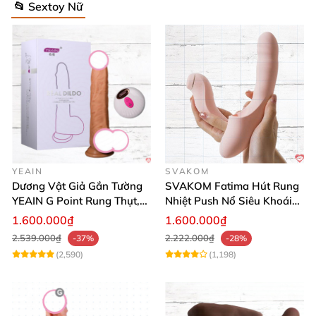
📂 Sextoy Nữ
YEAIN
SVAKOM
Dương Vật Giả Gắn Tường
SVAKOM Fatima Hút Rung
YEAIN G Point Rung Thụt,
Nhiệt Push Nổ Siêu Khoái
Tỏa Nhiệt, Điều Khiển Xa
Lạc
1.600.000₫
1.600.000₫
2.539.000₫
2.222.000₫
-37%
-28%
(2,590)
(1,198)