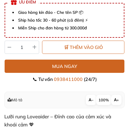
ƯU ĐIỂM
Giao hàng kín đáo - Che tên SP 📦
Ship hỏa tốc 30 - 60 phút (cả đêm) ⚡
Miễn Ship cho đơn hàng từ 300.000đ
🛒 THÊM VÀO GIỎ
MUA NGAY
📞 Tư vấn
0938411000
(24/7)
Mô tả
−
100%
+
Lưỡi rung Loveaider – Đỉnh cao của cảm xúc và
khoái cảm 💖