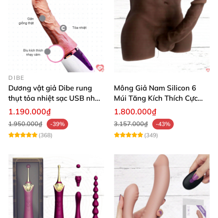
DIBE
Dương vật giả Dibe rung
Mông Giả Nam Silicon 6
thụt tỏa nhiệt sạc USB nhập
Múi Tăng Kích Thích Cực
khẩu giá tốt
Mạnh
1.190.000₫
1.800.000₫
1.950.000₫
3.157.000₫
-39%
-43%
(368)
(349)