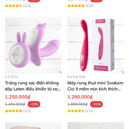
(213)
(212)
cất giữ. Kết hợp sử dụng gel bôi trơn sẽ giúp trải
nghiệm thêm phần trọn vẹn và sảng khoái hơn.
LETEN
SVAKOM
Trứng rung sạc điện không
Máy rung thụt mini Svakom
dây Leten điều khiển từ xa
Cici II mềm mịn kích thích
ấm nóng
điểm G
1.250.000₫
1.290.000₫
1.436.000₫
1.869.000₫
-13%
-31%
(211)
(211)
Nhận xét chân thật từ khách hàng 🌟🌟🌟