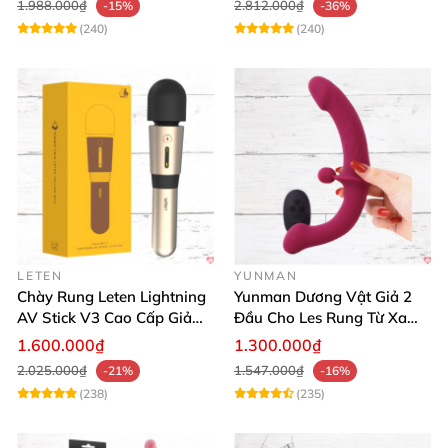
1.988.000₫
2.812.000₫
-15%
-36%
(240)
(240)
LETEN
YUNMAN
Chày Rung Leten Lightning
Yunman Dương Vật Giả 2
AV Stick V3 Cao Cấp Giảm
Đầu Cho Les Rung Từ Xa
Mỡ Giữ Dáng
Kích Thích
1.600.000₫
1.300.000₫
2.025.000₫
1.547.000₫
-21%
-16%
(238)
(235)