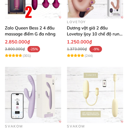
LOVETOY
Zalo Queen Bess 2 4 đầu
Dương vật giả 2 đầu
massage điểm G đa năng
Lovetoy Ijoy 10 chế độ rung
sạc tiện lợi mua ngay
2.850.000₫
1.250.000₫
3.800.000₫
1.373.000₫
-25%
-9%
(301)
(244)
SVAKOM
SVAKOM