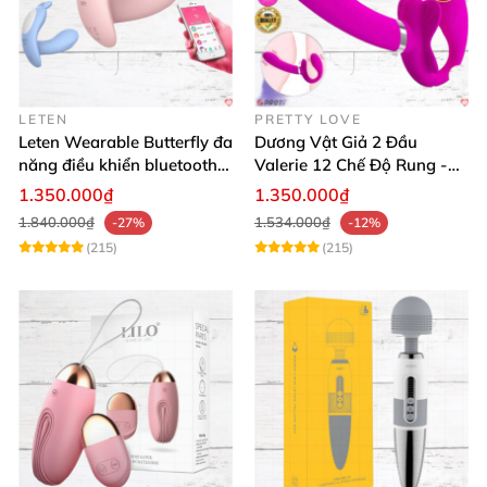
LETEN
PRETTY LOVE
Leten Wearable Butterfly đa
Dương Vật Giả 2 Đầu
năng điều khiển bluetooth,
Valerie 12 Chế Độ Rung -
siêu thật, dễ dùng
Tăng Khoái Cảm
1.350.000₫
1.350.000₫
1.840.000₫
1.534.000₫
-27%
-12%
(215)
(215)