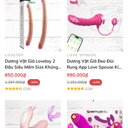
LOVETOY
LOVE SPOUSE
Dương Vật Giả Lovetoy 2
Dương Vật Giả Đeo Đùi
Đầu Siêu Mềm Size Khủng
Rung App Love Spouse Kích
Thăng Hoa
Thích Cho Les
850.000₫
990.000₫
1.287.000₫
1.151.000₫
-34%
-14%
(230)
(228)