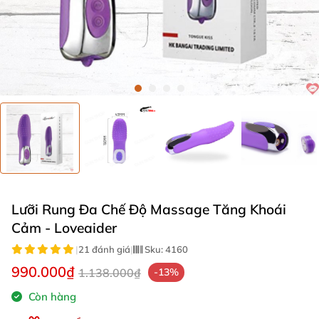
Lưỡi Rung Đa Chế Độ Massage Tăng Khoái
Cảm - Loveaider
|
21 đánh giá
|
Sku:
4160
990.000₫
1.138.000₫
-13%
Còn hàng