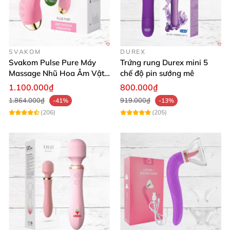
Loveaider để tận hưởng những giây phút khoái cảm
mãnh liệt và thư giãn tuyệt vời nhất. Mua hàng ngay
hôm nay để trải nghiệm sự khác biệt và nâng tầm
chuyện yêu của bạn! 💕
SVAKOM
DUREX
Svakom Pulse Pure Máy
Trứng rung Durex mini 5
Massage Nhũ Hoa Âm Vật
chế độ pin sướng mê
Sóng Âm Kích Thích Tối Ưu
1.100.000₫
800.000₫
1.864.000₫
919.000₫
-41%
-13%
(206)
(205)