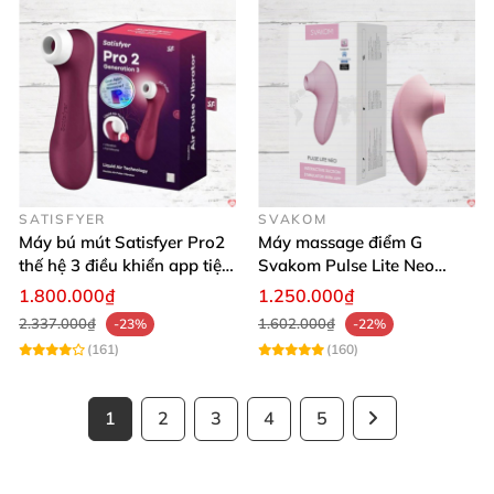
SATISFYER
SVAKOM
Máy bú mút Satisfyer Pro2
Máy massage điểm G
thế hệ 3 điều khiển app tiện
Svakom Pulse Lite Neo
lợi
công nghệ sóng hút
1.800.000₫
1.250.000₫
Bluetooth
2.337.000₫
1.602.000₫
-23%
-22%
(161)
(160)
1
2
3
4
5