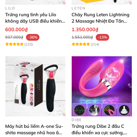
LILO
LETEN
Trứng rung tình yêu Lilo
Chày Rung Leten Lightning
không dây USB điều khiển
2 Massage Nhiệt Đa Tần
remote tiện lợi
Rung Toàn Thân
600.000₫
1.350.000₫
937.000₫
1.551.000₫
-36%
-13%
(215)
(214)
DIBE
Máy hút bú liếm A-one Su-
Trứng rung Dibe 2 đầu C
shita massage nhũ hoa âm
điều khiển xa cực sướng,