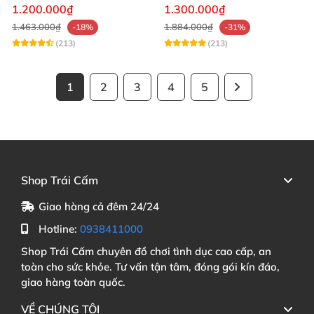
đạo cực phê
thích mê
1.200.000₫
1.300.000₫
1.463.000₫
1.884.000₫
-18%
-31%
(213)
(213)
1
2
3
4
5
Shop Trái Cấm
Giao hàng cả đêm 24/24
Hotline:
0938411000
Shop Trái Cấm chuyên đồ chơi tình dục cao cấp, an
toàn cho sức khỏe. Tư vấn tận tâm, đóng gói kín đáo,
giao hàng toàn quốc.
VỀ CHÚNG TÔI