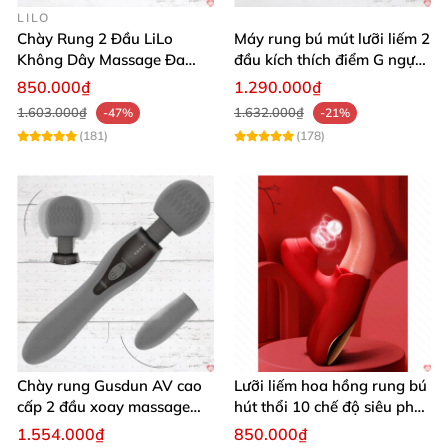
LILO
Chày Rung 2 Đầu LiLo
Máy rung bú mút lưỡi liếm 2
Không Dây Massage Đa
đầu kích thích điểm G ngực
Năng Toả Nhiệt
âm đạo
850.000₫
1.290.000₫
1.603.000₫
1.632.000₫
-47%
-21%
(181)
(178)
Chày rung Gusdun AV cao
Lưỡi liếm hoa hồng rung bú
cấp 2 đầu xoay massage
hút thổi 10 chế độ siêu phê
kích thích
kích thích
1.554.000₫
850.000₫