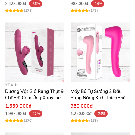
2.428.000₫
988.000₫
-36%
-14%
(175)
(173)
YEAIN
Dương Vật Giả Rung Thụt 9
Máy Bú Tự Sướng 2 Đầu
Chế Độ Cảm Ứng Xoay Liếm
Rung Nóng Kích Thích Điểm
Toả Nhiệt Cao Cấp
G Sung Sướng
1.550.000₫
950.000₫
1.987.000₫
1.250.000₫
-22%
-24%
(170)
(168)