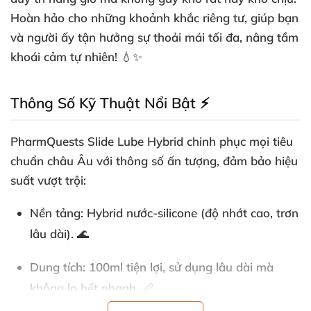
Hoàn hảo cho những khoảnh khắc riêng tư, giúp bạn
và người ấy tận hưởng sự thoải mái tối đa, nâng tầm
khoái cảm tự nhiên! 💧✨
Thông Số Kỹ Thuật Nổi Bật ⚡
PharmQuests Slide Lube Hybrid chinh phục mọi tiêu
chuẩn châu Âu với thông số ấn tượng, đảm bảo hiệu
suất vượt trội:
Nền tảng
: Hybrid nước-silicone (độ nhớt cao, trơn
lâu dài). 🌊
Dung tích
: 100ml tiện lợi, sử dụng lâu dài mà
không lo hết nhanh. 📏