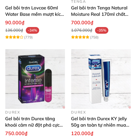
TENGA
Gel bôi trơn Lovcae 60ml
Gel bôi trơn Tenga Natural
Water Base mềm mượt kích
Moisture Real 170ml chất
thích
lượng cao mềm mượt an
90.000₫
700.000₫
toàn
136.000₫
1.076.000₫
-34%
-35%
(779)
(758)
DUREX
DUREX
Gel bôi trơn Durex tăng
Gel bôi trơn Durex KY Jelly
khoái cảm nữ đột phá cực
50g an toàn tự nhiên mua
thích
ngay
750.000₫
120.000₫