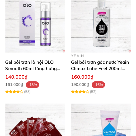
YEAIN
Gel bôi trơn lô hội OLO
Gel bôi trơn gốc nước Yeain
Smooth 60ml tăng hưng
Climax Lube Feel 200ml
phấn, dễ chịu
chất lượng
140.000₫
160.000₫
161.000₫
190.000₫
-13%
-16%
(58)
(52)