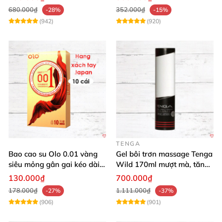
680.000₫
352.000₫
-28%
-15%
(942)
(920)
TENGA
Bao cao su Olo 0.01 vàng
Gel bôi trơn massage Tenga
siêu mỏng gân gai kéo dài
Wild 170ml mượt mà, tăng
yêu đỉnh
khoái cảm
130.000₫
700.000₫
178.000₫
1.111.000₫
-27%
-37%
(906)
(901)