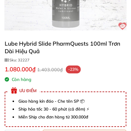
Lube Hybrid Slide PharmQuests 100ml Trơn
Dài Hiệu Quả
Sku:
32227
1.080.000₫
1.403.000₫
-23%
Còn hàng
ƯU ĐIỂM
Giao hàng kín đáo - Che tên SP 📦
Ship hỏa tốc 30 - 60 phút (cả đêm) ⚡
Miễn Ship cho đơn hàng từ 300.000đ