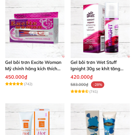
Gel bôi trơn Excite Woman
Gel bôi trơn Wet Stuff
Mỹ chính hãng kích thích
Ignight 30g se khít tăng
khoái cảm nữ
khoái cảm nữ hiệu quả
450.000₫
420.000₫
(742)
583.000₫
-28%
(741)