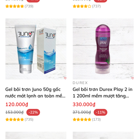
(739)
(737)
DUREX
Gel bôi trơn Juno 50g gốc
Gel bôi trơn Durex Play 2 in
nước mát lạnh an toàn mềm
1 200ml mềm mượt tăng
mại
khoái cảm
120.000₫
330.000₫
153.000₫
371.000₫
-22%
-11%
(735)
(173)