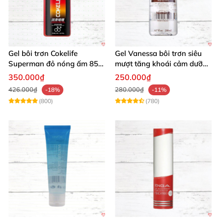
Gel bôi trơn Cokelife
Gel Vanessa bôi trơn siêu
Superman đỏ nóng ấm 85g
mượt tăng khoái cảm dưỡng
giảm đau rát
ẩm 200ml
350.000₫
250.000₫
426.000₫
280.000₫
-18%
-11%
(800)
(780)