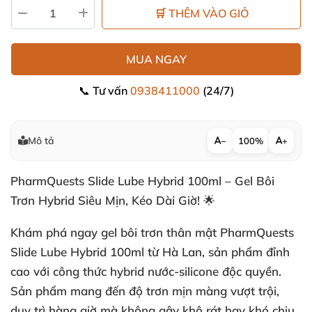
🛒 THÊM VÀO GIỎ
MUA NGAY
📞 Tư vấn
0938411000
(24/7)
Mô tả
−
100%
+
PharmQuests Slide Lube Hybrid 100ml – Gel Bôi
Trơn Hybrid Siêu Mịn, Kéo Dài Giờ! 🌟
Khám phá ngay gel bôi trơn thân mật PharmQuests
Slide Lube Hybrid 100ml từ Hà Lan, sản phẩm đỉnh
cao với công thức hybrid nước-silicone độc quyền.
Sản phẩm mang đến độ trơn mịn màng vượt trội,
duy trì hàng giờ mà không gây khô rát hay khó chịu.