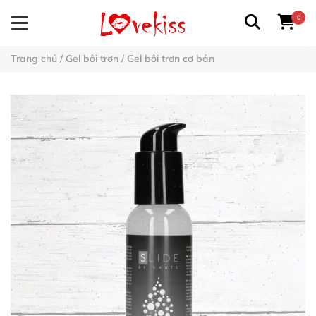
0
Trang chủ
/
Gel bôi trơn
/
Gel bôi trơn cơ bản