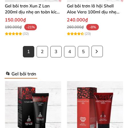
Gel bôi trơn Xun Z Lan
Gel bôi trơn lô hội Shell
200ml dịu nhẹ an toàn kích
Aloe Vera 100ml dịu nhẹ
thích sảng khoái
tăng khoái cảm
150.000₫
240.000₫
190.000₫
260.000₫
-21%
-8%
(32)
(23)
1
2
3
4
5
📂 Gel bôi trơn