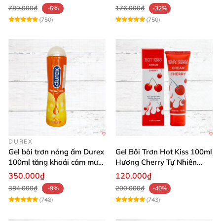
789.000₫
176.000₫
-5%
-32%
(750)
(750)
DUREX
Gel bôi trơn nóng ấm Durex
Gel Bôi Trơn Hot Kiss 100ml
100ml tăng khoái cảm mượt
Hương Cherry Tự Nhiên
mà
Mượt Mà
350.000₫
120.000₫
384.000₫
200.000₫
-9%
-40%
(748)
(743)