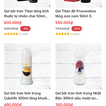
Gel bôi trơn Titan tăng kích
Gel Titan đỏ Provocative
thước tự nhiên chai 50ml
tăng size nam 50ml 💪
siêu mạnh
600.000₫
550.000₫
638.000₫
794.000₫
-6%
-31%
(1,339)
(1,334)
Gel bôi trơn tinh trùng
Gel bôi trơn tinh trùng Nhật
Cokelife 300ml tăng khoái
Bản 300ml siêu mượt an
cảm, an toàn
toàn cho yêu
490.000₫
300.000₫