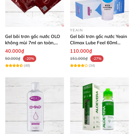
YEAIN
Gel bôi trơn gốc nước OLO
Gel bôi trơn gốc nước Yeain
không mùi 7ml an toàn,
Climax Lube Feel 60ml
chất lượng
Thăng hoa tối ưu
40.000₫
110.000₫
50.000₫
151.000₫
-20%
-27%
(48)
(34)