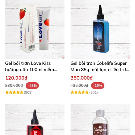
Gel bôi trơn Love Kiss
Gel bôi trơn Cokelife Super
hương dâu 100ml mềm
Man 85g mát lạnh siêu trơn
mượt an toàn thơm
an toàn
120.000₫
350.000₫
230.000₫
432.000₫
-48%
-19%
(802)
(801)