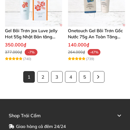
Gel Bôi Trơn Jex Luve Jelly
Onetouch Gel Bôi Trơn Gốc
Hot 55g Nhật Bản tăng
Nước 75g An Toàn Tăng
khoái cảm nữ dễ sử dụng
Khoái Cảm
350.000₫
140.000₫
377.000₫
264.000₫
-7%
-47%
(740)
(739)
1
2
3
4
5
Shop Trái Cấm
Giao hàng cả đêm 24/24