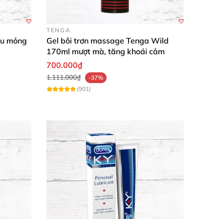
TENGA
êu mỏng
Gel bôi trơn massage Tenga Wild
170ml mượt mà, tăng khoái cảm
 Hương thơm lan tỏa mạnh mẽ, bền vững, nâng
700.000₫
1.111.000₫
-37%
(901)
ò hay chăm sóc bản thân. Cháy sạch, thiết
mang đến chất lượng đỉnh cao, khơi dậy niềm