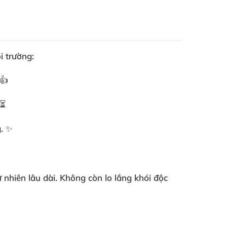
i trường:
👍
 ⏳
g. ✨
nhiên lâu dài. Không còn lo lắng khói độc