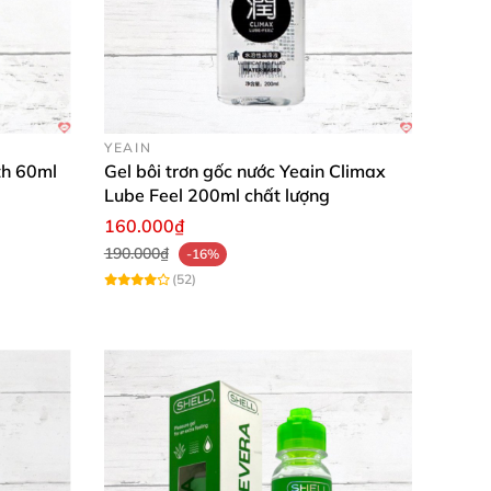
YEAIN
th 60ml
Gel bôi trơn gốc nước Yeain Climax
Lube Feel 200ml chất lượng
160.000₫
190.000₫
-16%
(52)