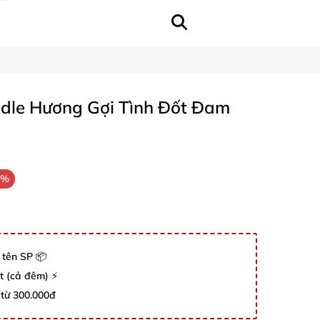
ndle Hương Gợi Tình Đốt Đam
4%
 tên SP 📦
út (cả đêm) ⚡
 từ 300.000đ