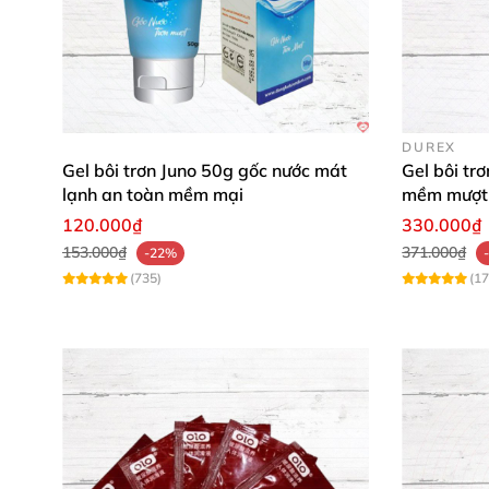
DUREX
Gel bôi trơn Juno 50g gốc nước mát
Gel bôi tr
lạnh an toàn mềm mại
mềm mượt 
120.000₫
330.000₫
153.000₫
371.000₫
-22%
(735)
(17