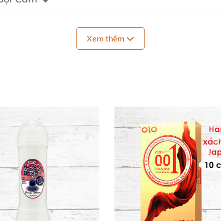
ans
, mỗi mùi đều tinh chế tự nhiên, chinh phục mọi giác q
Xem thêm
quả cấm đầy cám dỗ. 🍎
c hút đại dương sâu thẳm. 🌊
 mọi khoảnh khắc dễ thương. ❄️
ng, sẵn sàng bùng nổ đam mê.
n gió ve vuốt da thịt.
ậy kết hợp gia vị độc đáo, quyến luyến khó quên.
 với cú "kick" mạnh mẽ, đánh thức giác quan.
a cỏ khiêu khích. 🏖️