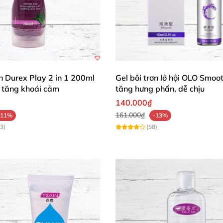
ơn Durex Play 2 in 1 200ml
Gel bôi trơn lô hội OLO Smoo
tăng khoái cảm
tăng hưng phấn, dễ chịu
140.000₫
161.000₫
-11%
-13%
3)
(58)