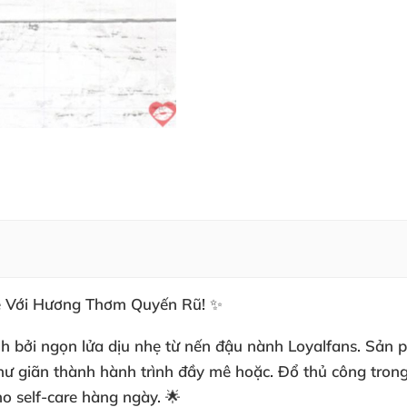
ê Với Hương Thơm Quyến Rũ! ✨
h bởi ngọn lửa dịu nhẹ từ
nến đậu nành Loyalfans
. Sản 
ư giãn thành hành trình đầy mê hoặc. Đổ thủ công trong 
o self-care hàng ngày. 🌟