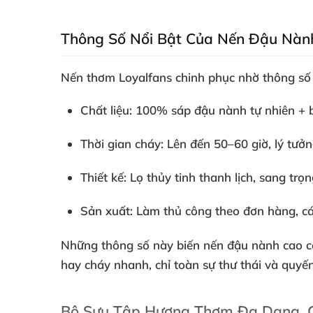
Thông Số Nổi Bật Của Nến Đậu Nành
Nến thơm Loyalfans
chinh phục nhờ thông số k
Chất liệu
: 100% sáp đậu nành tự nhiên + b
Thời gian cháy
: Lên đến 50–60 giờ, lý tư
Thiết kế
: Lọ thủy tinh thanh lịch, sang tr
Sản xuất
: Làm thủ công theo đơn hàng, cá 
Những thông số này biến
nến đậu nành cao 
hay cháy nhanh, chỉ toàn sự thư thái và quyến
Bộ Sưu Tập Hương Thơm Đa Dạng, 