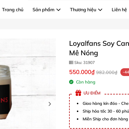
Trang chủ
Sản phẩm
Thương hiệu
Liên hệ
Loyalfans Soy Ca
Mê Nóng
Sku:
31907
550.000₫
982.000₫
-4
Còn hàng
ƯU ĐIỂM
Giao hàng kín đáo - Che
Ship hỏa tốc 30 - 60 ph
Miễn Ship cho đơn hàng