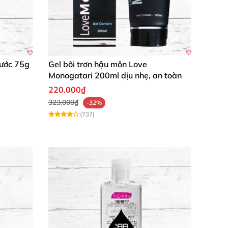
Nước 75g
Gel bôi trơn hậu môn Love
Monogatari 200ml dịu nhẹ, an toàn
220.000₫
323.000₫
-32%
(737)