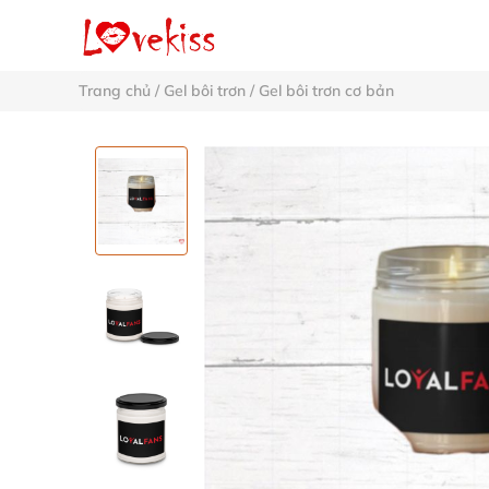
Trang chủ
/
Gel bôi trơn
/
Gel bôi trơn cơ bản