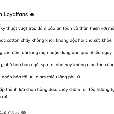
 Loyalfans 🔥
ỹ thuật vượt trội, đảm bảo an toàn và thân thiện với mô
ấc cotton cháy không khói, không độc hại cho sức khỏe. 
ởng cho đêm dài lãng mạn hoặc dùng dần qua nhiều ngày.
ọng, phù hợp bàn ngủ, spa tại nhà hay không gian thờ cún
nhân hóa tối ưu, giảm thiểu lãng phí. ♻️
cấp
thành lựa chọn hàng đầu, cháy chậm rãi, tỏa hương tự 
 rũ!
Gợi Cảm 💖