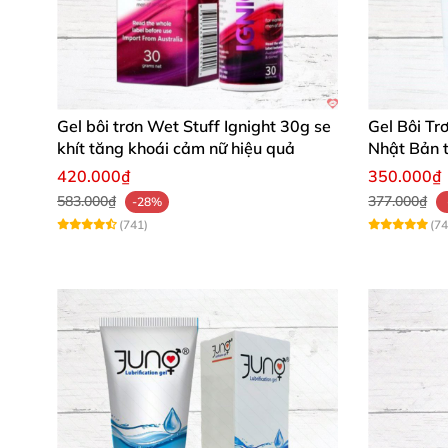
Gel bôi trơn Wet Stuff Ignight 30g se
Gel Bôi Tr
khít tăng khoái cảm nữ hiệu quả
Nhật Bản 
dụng
420.000₫
350.000₫
583.000₫
377.000₫
-28%
(741)
(74