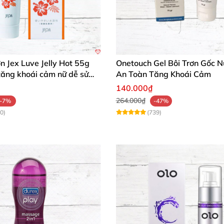
ơn Jex Luve Jelly Hot 55g
Onetouch Gel Bôi Trơn Gốc 
tăng khoái cảm nữ dễ sử
An Toàn Tăng Khoái Cảm
140.000₫
264.000₫
-7%
-47%
0)
(739)