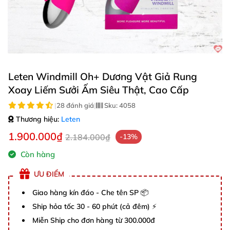
Leten Windmill Oh+ Dương Vật Giả Rung
Xoay Liếm Sưởi Ấm Siêu Thật, Cao Cấp
|
28 đánh giá
|
Sku:
4058
Thương hiệu:
Leten
1.900.000₫
2.184.000₫
-13%
Còn hàng
ƯU ĐIỂM
Giao hàng kín đáo - Che tên SP 📦
Ship hỏa tốc 30 - 60 phút (cả đêm) ⚡
Miễn Ship cho đơn hàng từ 300.000đ