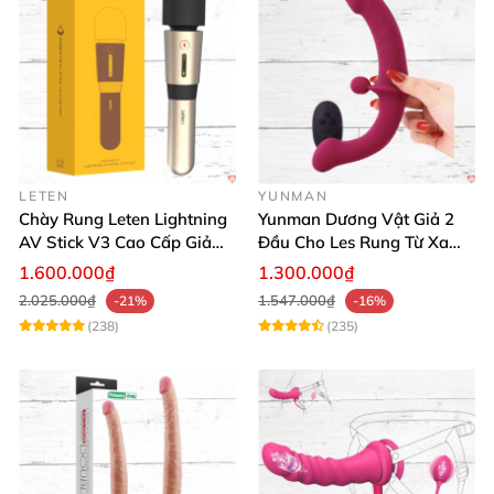
LETEN
YUNMAN
Chày Rung Leten Lightning
Yunman Dương Vật Giả 2
AV Stick V3 Cao Cấp Giảm
Đầu Cho Les Rung Từ Xa
Mỡ Giữ Dáng
Kích Thích
1.600.000₫
1.300.000₫
2.025.000₫
1.547.000₫
-21%
-16%
(238)
(235)