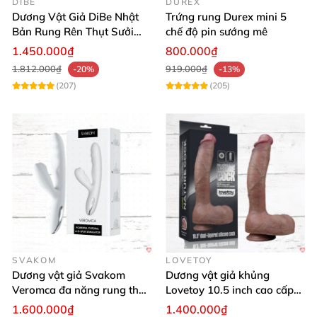
DIBE
DUREX
Dương Vật Giả DiBe Nhật
Trứng rung Durex mini 5
Bản Rung Rên Thụt Sưởi
chế độ pin sướng mê
Ấm Tăng Khoái Cảm
1.450.000₫
800.000₫
1.812.000₫
919.000₫
-20%
-13%
(207)
(205)
SVAKOM
LOVETOY
Dương vật giả Svakom
Dương vật giả khủng
Veromca đa năng rung thụt
Lovetoy 10.5 inch cao cấp
toả nhiệt hút mạnh
cảm giác thật
1.600.000₫
1.400.000₫