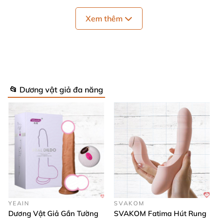
nhiên. Máy sử dụng pin sạc tiện lợi qua cổng USB,
tiết kiệm chi phí và thân thiện với môi trường.
Xem thêm
Kích thước chuẩn 207 x 120 x 37 mm vừa vặn, dễ
dàng thao tác và mang theo khi di chuyển. Leten
Windmill Oh+ còn trang bị tính năng chống thấm
nước giúp sử dụng thoải mái ngay cả trong phòng
📂 Dương vật giả đa năng
tắm mà không lo hư hại. Hộp sản phẩm bao gồm
dương vật giả, cáp sạc và sách hướng dẫn chi tiết từ
Chúng tôi, tạo điều kiện thuận lợi cho người dùng.
Hướng dẫn sử dụng & bảo quản đơn giản
🔧
Trước khi dùng, hãy vệ sinh sản phẩm sạch sẽ. Nhấn
YEAIN
SVAKOM
giữ nút nguồn khoảng 2 giây để khởi động, sau đó
Dương Vật Giả Gắn Tường
SVAKOM Fatima Hút Rung