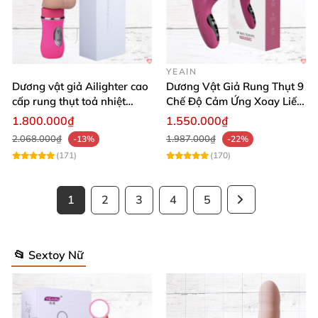
YEAIN
Dương vật giả Ailighter cao
Dương Vật Giả Rung Thụt 9
cấp rung thụt toả nhiệt
Chế Độ Cảm Ứng Xoay Liếm
chân thực
Toả Nhiệt Cao Cấp
1.800.000₫
1.550.000₫
2.068.000₫
1.987.000₫
-13%
-22%
(171)
(170)
1
2
3
4
5
📂 Sextoy Nữ