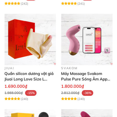
(242)
(241)
JIUAI
SVAKOM
Quần silicon dương vật giả
Máy Massage Svakom
Jiuai Long Love Size L
Pulse Pure Sóng Âm App
thăng hoa
Điều Khiển Hiện Đại
1.690.000₫
1.800.000₫
1.988.000₫
2.812.000₫
-15%
-36%
(240)
(240)