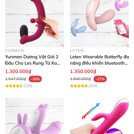
YUNMAN
LETEN
Yunman Dương Vật Giả 2
Leten Wearable Butterfly đa
Đầu Cho Les Rung Từ Xa
năng điều khiển bluetooth,
Kích Thích
siêu thật, dễ dùng
1.300.000₫
1.350.000₫
1.547.000₫
1.840.000₫
-16%
-27%
(235)
(215)