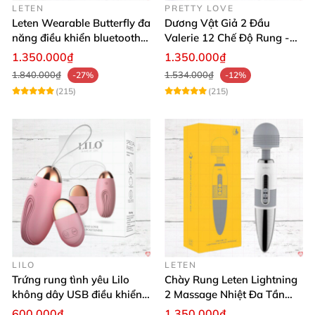
LETEN
PRETTY LOVE
Leten Wearable Butterfly đa
Dương Vật Giả 2 Đầu
năng điều khiển bluetooth,
Valerie 12 Chế Độ Rung -
siêu thật, dễ dùng
Tăng Khoái Cảm
1.350.000₫
1.350.000₫
1.840.000₫
1.534.000₫
-27%
-12%
(215)
(215)
LILO
LETEN
Trứng rung tình yêu Lilo
Chày Rung Leten Lightning
không dây USB điều khiển
2 Massage Nhiệt Đa Tần
remote tiện lợi
Rung Toàn Thân
600.000₫
1.350.000₫