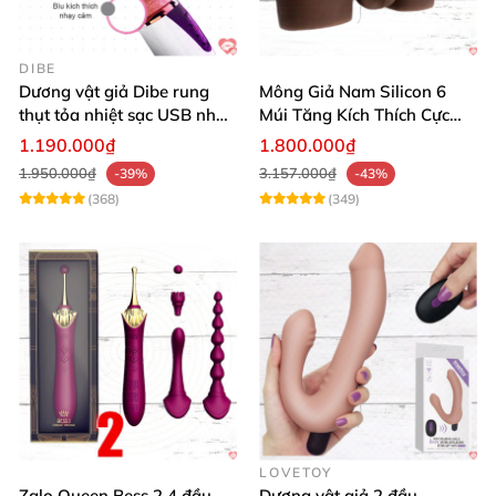
DIBE
Dương vật giả Dibe rung
Mông Giả Nam Silicon 6
thụt tỏa nhiệt sạc USB nhập
Múi Tăng Kích Thích Cực
khẩu giá tốt
Mạnh
1.190.000₫
1.800.000₫
1.950.000₫
3.157.000₫
-39%
-43%
(368)
(349)
LOVETOY
Zalo Queen Bess 2 4 đầu
Dương vật giả 2 đầu