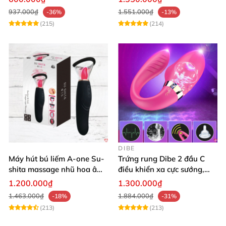
937.000₫
1.551.000₫
-36%
-13%
(215)
(214)
DIBE
Máy hút bú liếm A-one Su-
Trứng rung Dibe 2 đầu C
shita massage nhũ hoa âm
điều khiển xa cực sướng,
đạo cực phê
thích mê
1.200.000₫
1.300.000₫
1.463.000₫
1.884.000₫
-18%
-31%
(213)
(213)