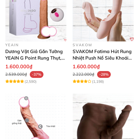
YEAIN
SVAKOM
Dương Vật Giả Gắn Tường
SVAKOM Fatima Hút Rung
YEAIN G Point Rung Thụt,
Nhiệt Push Nổ Siêu Khoái
Tỏa Nhiệt, Điều Khiển Xa
Lạc
1.600.000₫
1.600.000₫
2.539.000₫
2.222.000₫
-37%
-28%
(2,590)
(1,198)