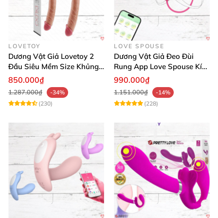
LOVETOY
LOVE SPOUSE
Dương Vật Giả Lovetoy 2
Dương Vật Giả Đeo Đùi
Đầu Siêu Mềm Size Khủng
Rung App Love Spouse Kích
Thăng Hoa
Thích Cho Les
850.000₫
990.000₫
1.287.000₫
1.151.000₫
-34%
-14%
(230)
(228)