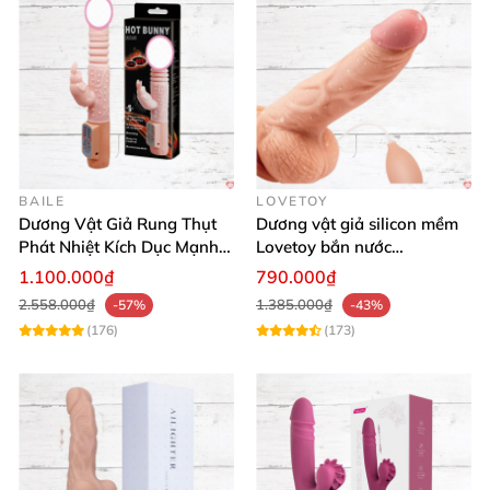
BAILE
LOVETOY
Dương Vật Giả Rung Thụt
Dương vật giả silicon mềm
Phát Nhiệt Kích Dục Mạnh
Lovetoy bắn nước
Mẽ
Ejaculation 8 cực thật
1.100.000₫
790.000₫
2.558.000₫
1.385.000₫
-57%
-43%
(176)
(173)