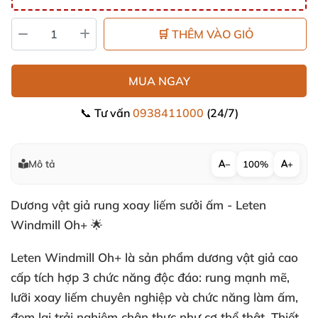
🛒 THÊM VÀO GIỎ
MUA NGAY
📞 Tư vấn
0938411000
(24/7)
Mô tả
−
100%
+
Dương vật giả rung xoay liếm sưởi ấm - Leten
Windmill Oh+ 🌟
Leten Windmill Oh+ là sản phẩm dương vật giả cao
cấp tích hợp 3 chức năng độc đáo: rung mạnh mẽ,
lưỡi xoay liếm chuyên nghiệp và chức năng làm ấm,
đem lại trải nghiệm chân thực như cơ thể thật. Thiết