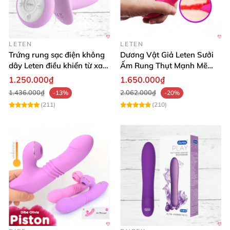
LETEN
LETEN
Trứng rung sạc điện không
Dương Vật Giả Leten Sưởi
dây Leten điều khiển từ xa
Ấm Rung Thụt Mạnh Mẽ
ấm nóng
Thỏa Đam Mê
1.250.000₫
1.650.000₫
1.436.000₫
2.062.000₫
-13%
-20%
(211)
(210)