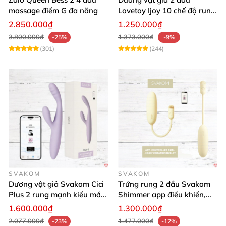
massage điểm G đa năng
Lovetoy Ijoy 10 chế độ rung
sạc tiện lợi mua ngay
2.850.000₫
1.250.000₫
3.800.000₫
1.373.000₫
-25%
-9%
(301)
(244)
SVAKOM
SVAKOM
Dương vật giả Svakom Cici
Trứng rung 2 đầu Svakom
Plus 2 rung mạnh kiểu mới
Shimmer app điều khiển,
điều khiển qua App kích
siêu kích thích
1.600.000₫
1.300.000₫
thích sâu
2.077.000₫
1.477.000₫
-23%
-12%