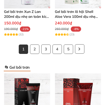
Gel bôi trơn Xun Z Lan
Gel bôi trơn lô hội Shell
200ml dịu nhẹ an toàn kích
Aloe Vera 100ml dịu nhẹ
thích sảng khoái
tăng khoái cảm
150.000₫
240.000₫
190.000₫
260.000₫
-21%
-8%
(32)
(23)
1
2
3
4
5
📂 Gel bôi trơn