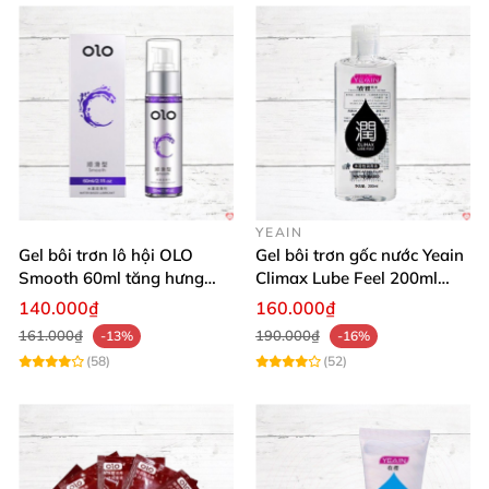
YEAIN
Gel bôi trơn lô hội OLO
Gel bôi trơn gốc nước Yeain
Smooth 60ml tăng hưng
Climax Lube Feel 200ml
phấn, dễ chịu
chất lượng
140.000₫
160.000₫
161.000₫
190.000₫
-13%
-16%
(58)
(52)