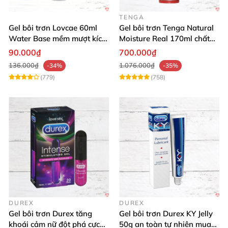
TENGA
Gel bôi trơn Lovcae 60ml
Gel bôi trơn Tenga Natural
Water Base mềm mượt kích
Moisture Real 170ml chất
thích
lượng cao mềm mượt an
90.000₫
700.000₫
toàn
136.000₫
1.076.000₫
-34%
-35%
(779)
(758)
DUREX
DUREX
Gel bôi trơn Durex tăng
Gel bôi trơn Durex KY Jelly
khoái cảm nữ đột phá cực
50g an toàn tự nhiên mua