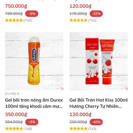
thích
ngay
750.000₫
120.000₫
789.000₫
176.000₫
-5%
-32%
(750)
(750)
DUREX
Gel bôi trơn nóng ấm Durex
Gel Bôi Trơn Hot Kiss 100ml
100ml tăng khoái cảm mượt
Hương Cherry Tự Nhiên
mà
Mượt Mà
350.000₫
120.000₫
384.000₫
200.000₫
-9%
-40%
(748)
(743)