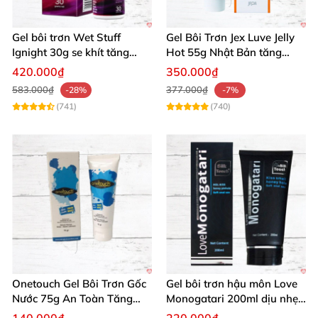
tin và thăng hoa cho mọi cặp đôi.
Mua ngay hôm
nay để sở hữu và tận hưởng sự khác biệt siêu mượt!
Gel bôi trơn Wet Stuff
Gel Bôi Trơn Jex Luve Jelly
🛒
Ignight 30g se khít tăng
Hot 55g Nhật Bản tăng
khoái cảm nữ hiệu quả
khoái cảm nữ dễ sử dụng
420.000₫
350.000₫
583.000₫
377.000₫
-28%
-7%
(741)
(740)
Onetouch Gel Bôi Trơn Gốc
Gel bôi trơn hậu môn Love
Nước 75g An Toàn Tăng
Monogatari 200ml dịu nhẹ,
Khoái Cảm
an toàn