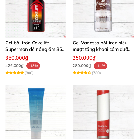
Gel bôi trơn Cokelife
Gel Vanessa bôi trơn siêu
Superman đỏ nóng ấm 85g
mượt tăng khoái cảm dưỡng
giảm đau rát
ẩm 200ml
350.000₫
250.000₫
426.000₫
280.000₫
-18%
-11%
(800)
(780)