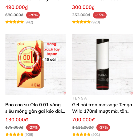
cảm, an toàn
toàn cho yêu
490.000₫
300.000₫
680.000₫
352.000₫
-28%
-15%
(942)
(920)
TENGA
Bao cao su Olo 0.01 vàng
Gel bôi trơn massage Tenga
siêu mỏng gân gai kéo dài
Wild 170ml mượt mà, tăng
yêu đỉnh
khoái cảm
130.000₫
700.000₫
178.000₫
1.111.000₫
-27%
-37%
(906)
(901)