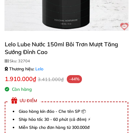
Lelo Lube Nước 150ml Bôi Trơn Mượt Tăng
Sướng Đỉnh Cao
Sku:
32704
Thương hiệu:
Lelo
1.910.000₫
3.411.000₫
-44%
Còn hàng
ƯU ĐIỂM
Giao hàng kín đáo - Che tên SP 📦
Ship hỏa tốc 30 - 60 phút (cả đêm) ⚡
Miễn Ship cho đơn hàng từ 300.000đ