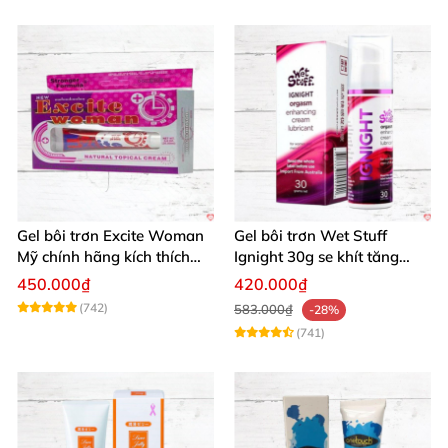
Gel bôi trơn Excite Woman
Gel bôi trơn Wet Stuff
Mỹ chính hãng kích thích
Ignight 30g se khít tăng
khoái cảm nữ
khoái cảm nữ hiệu quả
450.000₫
420.000₫
(742)
583.000₫
-28%
(741)