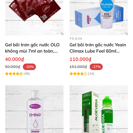
YEAIN
Gel bôi trơn gốc nước OLO
Gel bôi trơn gốc nước Yeain
không mùi 7ml an toàn,
Climax Lube Feel 60ml
chất lượng
Thăng hoa tối ưu
40.000₫
110.000₫
50.000₫
151.000₫
-20%
-27%
(48)
(34)