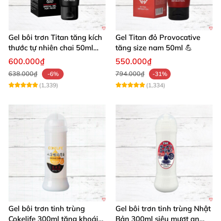
Gel bôi trơn Titan tăng kích
Gel Titan đỏ Provocative
thước tự nhiên chai 50ml
tăng size nam 50ml 💪
siêu mạnh
600.000₫
550.000₫
638.000₫
794.000₫
-6%
-31%
(1,339)
(1,334)
Gel bôi trơn tinh trùng
Gel bôi trơn tinh trùng Nhật
Cokelife 300ml tăng khoái
Bản 300ml siêu mượt an