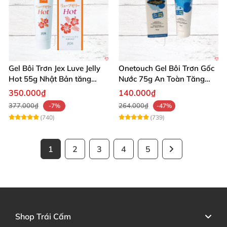
Gel Bôi Trơn Jex Luve Jelly
Onetouch Gel Bôi Trơn Gốc
Hot 55g Nhật Bản tăng
Nước 75g An Toàn Tăng
khoái cảm nữ dễ sử dụng
Khoái Cảm
350.000₫
140.000₫
377.000₫
264.000₫
-7%
-47%
(740)
(739)
1
2
3
4
5
Shop Trái Cấm