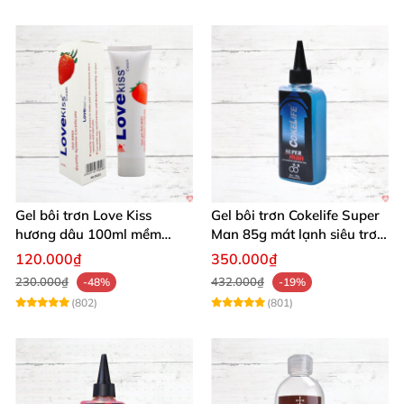
Gel bôi trơn Love Kiss
Gel bôi trơn Cokelife Super
hương dâu 100ml mềm
Man 85g mát lạnh siêu trơn
mượt an toàn thơm
an toàn
120.000₫
350.000₫
230.000₫
432.000₫
-48%
-19%
(802)
(801)