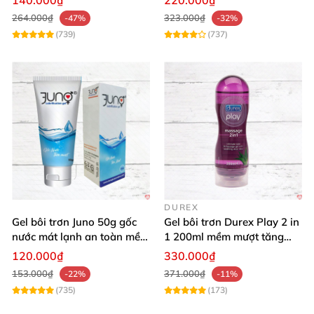
140.000₫
220.000₫
264.000₫
323.000₫
-47%
-32%
(739)
(737)
DUREX
Gel bôi trơn Juno 50g gốc
Gel bôi trơn Durex Play 2 in
nước mát lạnh an toàn mềm
1 200ml mềm mượt tăng
mại
khoái cảm
120.000₫
330.000₫
153.000₫
371.000₫
-22%
-11%
(735)
(173)