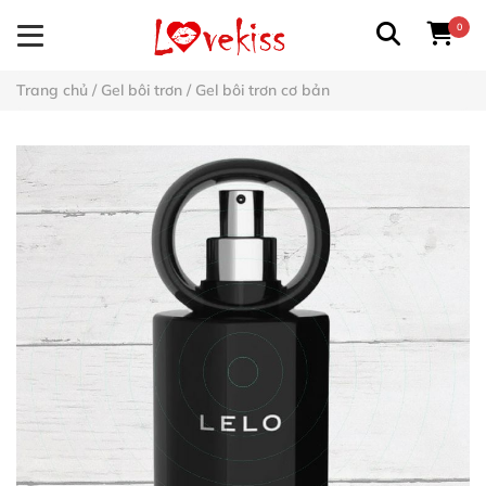
0
Trang chủ
/
Gel bôi trơn
/
Gel bôi trơn cơ bản