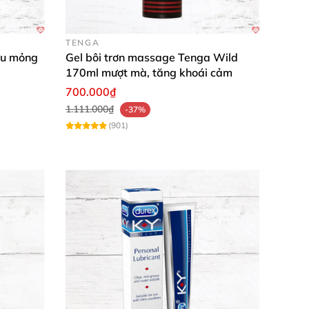
a ngay khi "hành động", lặp lại nếu cần.
Gel
TENGA
êu mỏng
Gel bôi trơn massage Tenga Wild
 vị nóng bỏng". Sản phẩm thân thiện da nhạy
170ml mượt mà, tăng khoái cảm
700.000₫
1.111.000₫
-37%
(901)
ê mẩn ngay từ lần đầu! Chất liệu mịn màng,
 dàng. Vợ chồng mình tăng khoái cảm rõ rệt,
nh dùng okela luôn. Chai 60ml bền bỉ, trải