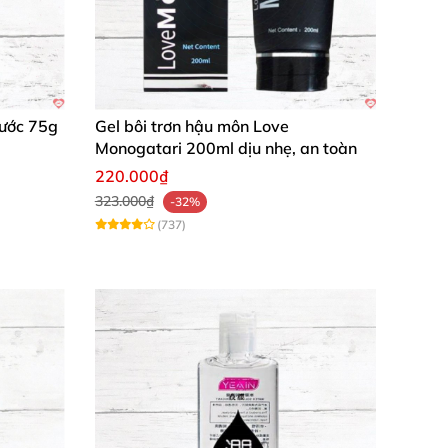
Nước 75g
Gel bôi trơn hậu môn Love
Monogatari 200ml dịu nhẹ, an toàn
220.000₫
323.000₫
-32%
(737)