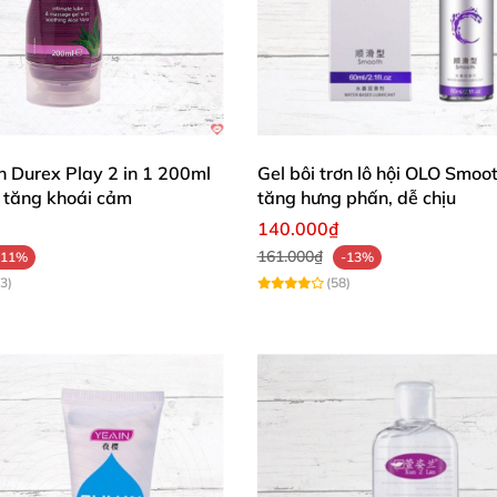
ơn Durex Play 2 in 1 200ml
Gel bôi trơn lô hội OLO Smoo
tăng khoái cảm
tăng hưng phấn, dễ chịu
140.000₫
161.000₫
-11%
-13%
3)
(58)