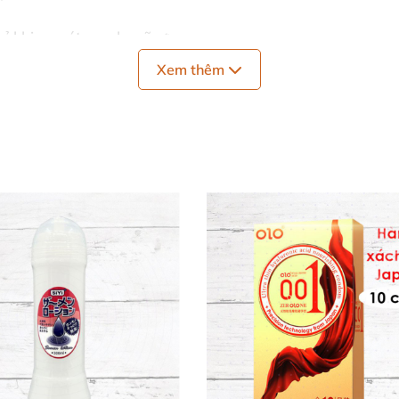
hỉ khi cọ xát mạnh mẽ. 🔥
Xem thêm
i da.
 mọi chất liệu và bao cao su latex.
ngày.
uconolactone, Hydroxyethylcellulose, Sodium Benzoate, Pol
hiện da nhạy cảm.
,
bôi trơn làm ấm
dễ rửa sạch bằng nước ấm và xà phòng, 
 sức khỏe và niềm vui!
h Cao