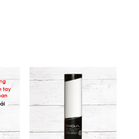
ysorbate 20, Citric Acid, Capsicum (ớt
không để lại vết tích. Những thông số này