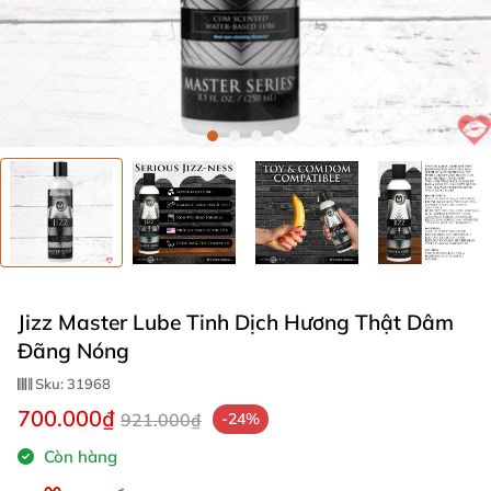
Jizz Master Lube Tinh Dịch Hương Thật Dâm
Đãng Nóng
Sku:
31968
700.000₫
921.000₫
-24%
Còn hàng