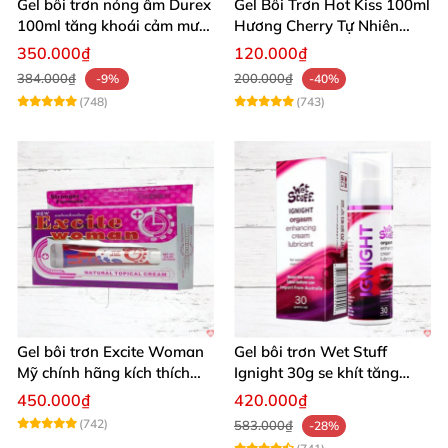
Gel bôi trơn nóng ấm Durex
Gel Bôi Trơn Hot Kiss 100ml
100ml tăng khoái cảm mượt
Hương Cherry Tự Nhiên
mà
Mượt Mà
350.000₫
120.000₫
384.000₫
200.000₫
-9%
-40%
(748)
(743)
Gel bôi trơn Excite Woman
Gel bôi trơn Wet Stuff
Mỹ chính hãng kích thích
Ignight 30g se khít tăng
khoái cảm nữ
khoái cảm nữ hiệu quả
450.000₫
420.000₫
(742)
583.000₫
-28%