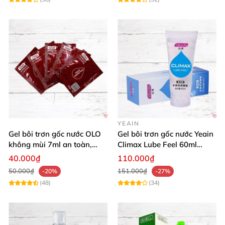
YEAIN
Gel bôi trơn gốc nước OLO
Gel bôi trơn gốc nước Yeain
không mùi 7ml an toàn,
Climax Lube Feel 60ml
chất lượng
Thăng hoa tối ưu
40.000₫
110.000₫
50.000₫
151.000₫
-20%
-27%
(48)
(34)