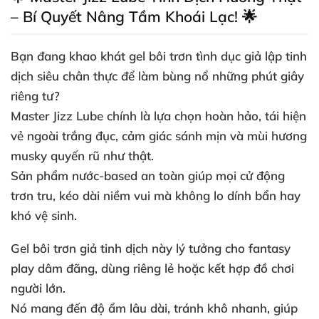
– Bí Quyết Nâng Tầm Khoái Lạc! 🌟
Bạn đang khao khát gel bôi trơn tình dục giả lập tinh
dịch siêu chân thực để làm bùng nổ những phút giây
riêng tư?
Master Jizz Lube chính là lựa chọn hoàn hảo, tái hiện
vẻ ngoài trắng đục, cảm giác sánh mịn và mùi hương
musky quyến rũ như thật.
Sản phẩm nước-based an toàn giúp mọi cử động
trơn tru, kéo dài niềm vui mà không lo dính bẩn hay
khó vệ sinh.
Gel bôi trơn giả tinh dịch này lý tưởng cho fantasy
play dâm đãng, dùng riêng lẻ hoặc kết hợp đồ chơi
người lớn.
Nó mang đến độ ẩm lâu dài, tránh khô nhanh, giúp