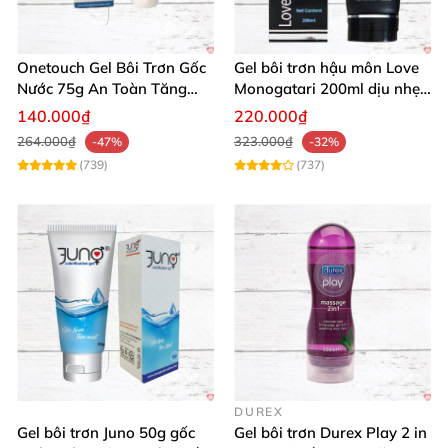
Đừng bỏ lỡ cơ hội nâng tầm đời sống thân mật với
gel bôi trơn tinh dịch chân thực nhất. Thêm vào giỏ
Onetouch Gel Bôi Trơn Gốc
Gel bôi trơn hậu môn Love
hàng ngay hôm nay và cảm nhận sự thay đổi tuyệt
Nước 75g An Toàn Tăng
Monogatari 200ml dịu nhẹ,
Khoái Cảm
an toàn
vời! 💥
140.000₫
220.000₫
264.000₫
323.000₫
-47%
-32%
(739)
(737)
DUREX
Gel bôi trơn Juno 50g gốc
Gel bôi trơn Durex Play 2 in