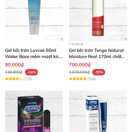
TENGA
Gel bôi trơn Lovcae 60ml
Gel bôi trơn Tenga Natural
Water Base mềm mượt kích
Moisture Real 170ml chất
thích
lượng cao mềm mượt an
90.000₫
700.000₫
toàn
136.000₫
1.076.000₫
-34%
-35%
(779)
(758)