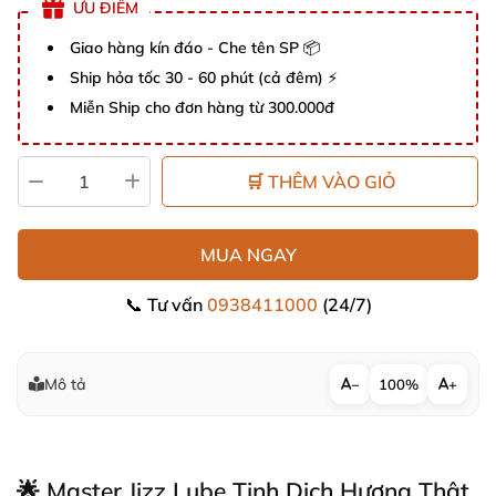
ƯU ĐIỂM
Giao hàng kín đáo - Che tên SP 📦
Ship hỏa tốc 30 - 60 phút (cả đêm) ⚡
Miễn Ship cho đơn hàng từ 300.000đ
🛒 THÊM VÀO GIỎ
MUA NGAY
📞 Tư vấn
0938411000
(24/7)
Mô tả
−
100%
+
🌟 Master Jizz Lube Tinh Dịch Hương Thật