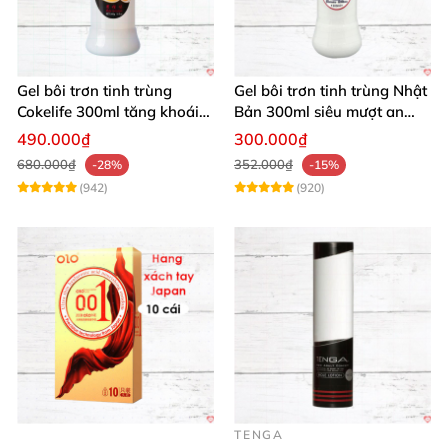
Gel bôi trơn tinh trùng
Gel bôi trơn tinh trùng Nhật
Cokelife 300ml tăng khoái
Bản 300ml siêu mượt an
cảm, an toàn
toàn cho yêu
490.000₫
300.000₫
680.000₫
352.000₫
-28%
-15%
(942)
(920)
TENGA