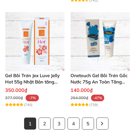
(741)
Gel Bôi Trơn Jex Luve Jelly
Onetouch Gel Bôi Trơn Gốc
Hot 55g Nhật Bản tăng
Nước 75g An Toàn Tăng
khoái cảm nữ dễ sử dụng
Khoái Cảm
350.000₫
140.000₫
377.000₫
264.000₫
-7%
-47%
(740)
(739)
1
2
3
4
5