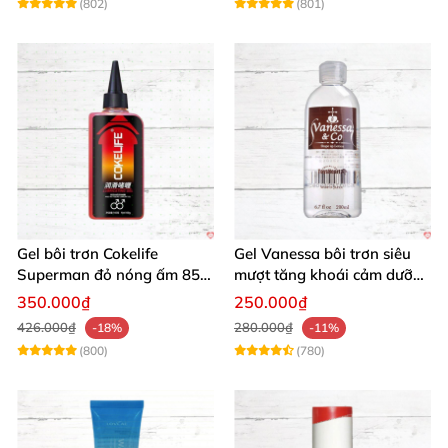
(802)
(801)
Gel bôi trơn Cokelife
Gel Vanessa bôi trơn siêu
Superman đỏ nóng ấm 85g
mượt tăng khoái cảm dưỡng
giảm đau rát
ẩm 200ml
350.000₫
250.000₫
426.000₫
280.000₫
-18%
-11%
(800)
(780)