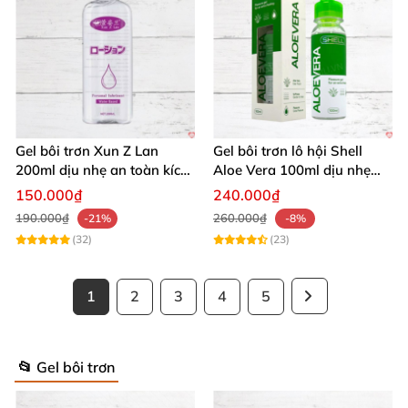
Gel bôi trơn Xun Z Lan
Gel bôi trơn lô hội Shell
200ml dịu nhẹ an toàn kích
Aloe Vera 100ml dịu nhẹ
thích sảng khoái
tăng khoái cảm
150.000₫
240.000₫
190.000₫
260.000₫
-21%
-8%
(32)
(23)
1
2
3
4
5
📂 Gel bôi trơn