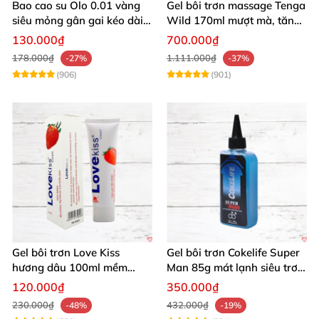
Bao cao su Olo 0.01 vàng
Gel bôi trơn massage Tenga
siêu mỏng gân gai kéo dài
Wild 170ml mượt mà, tăng
yêu đỉnh
khoái cảm
130.000₫
700.000₫
178.000₫
1.111.000₫
-27%
-37%
(906)
(901)
Gel bôi trơn Love Kiss
Gel bôi trơn Cokelife Super
hương dâu 100ml mềm
Man 85g mát lạnh siêu trơn
mượt an toàn thơm
an toàn
120.000₫
350.000₫
230.000₫
432.000₫
-48%
-19%