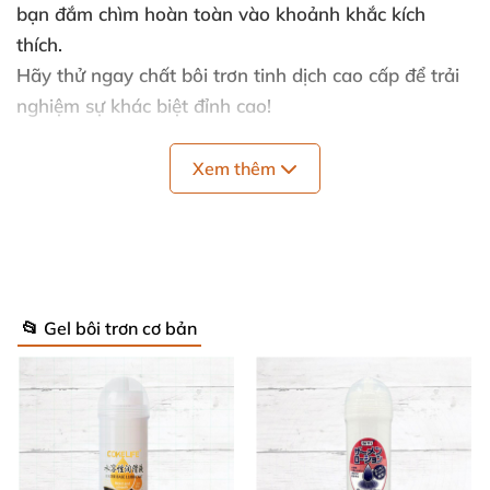
bạn đắm chìm hoàn toàn vào khoảnh khắc kích
thích.
Hãy thử ngay chất bôi trơn tinh dịch cao cấp để trải
nghiệm sự khác biệt đỉnh cao!
Xem thêm
✨ Thông Số Nổi Bật Siêu Ấn Tượng Của
Master Jizz Lube ✨
Vẻ Ngoài & Cảm Giác Giống Thật 100%
🔥: Màu
📂 Gel bôi trơn cơ bản
trắng kem đặc sánh, kết cấu mịn màng và hương
thơm gợi cảm – hoàn hảo cho roleplay thân mật
đầy hứng khởi.
Công Thức Nước-Based An Toàn Tuyệt Đối
💧: