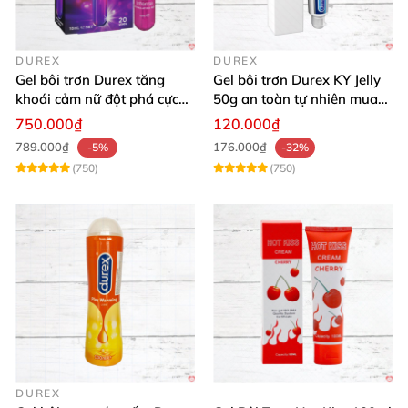
DUREX
DUREX
Gel bôi trơn Durex tăng
Gel bôi trơn Durex KY Jelly
khoái cảm nữ đột phá cực
50g an toàn tự nhiên mua
thích
ngay
750.000₫
120.000₫
789.000₫
176.000₫
-5%
-32%
(750)
(750)
DUREX