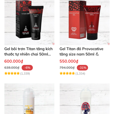
Gel bôi trơn Titan tăng kích
Gel Titan đỏ Provocative
thước tự nhiên chai 50ml
tăng size nam 50ml 💪
siêu mạnh
600.000₫
550.000₫
638.000₫
794.000₫
-6%
-31%
(1,339)
(1,334)