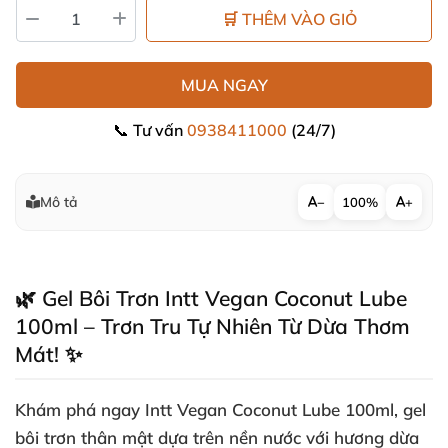
🛒 THÊM VÀO GIỎ
MUA NGAY
📞 Tư vấn
0938411000
(24/7)
Mô tả
−
100%
+
🌿 Gel Bôi Trơn Intt Vegan Coconut Lube
100ml – Trơn Tru Tự Nhiên Từ Dừa Thơm
Mát! ✨
Khám phá ngay
Intt Vegan Coconut Lube 100ml
, gel
bôi trơn thân mật dựa trên nền nước với hương dừa