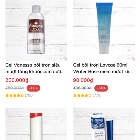
sống xanh sạch.
📋 Hướng Dẫn Sử Dụng Gel Bôi Trơn Intt
Đơn Giản Siêu Dễ
Chỉ cần lấy lượng
gel trơn nước dừa
vừa đủ bôi lên
vùng kín, bao cao su hoặc đồ chơi tình dục. Lặp lại
Gel Vanessa bôi trơn siêu
Gel bôi trơn Lovcae 60ml
nếu muốn duy trì độ trơn mịn hoàn hảo. Rửa sạch
mượt tăng khoái cảm dưỡng
Water Base mềm mượt kích
nhanh chóng bằng nước ấm pha xà phòng – Không
ẩm 200ml
thích
250.000₫
90.000₫
cặn bẩn, không mùi khó chịu!
280.000₫
136.000₫
-11%
-34%
(780)
(779)
Sản phẩm đa năng cho quan hệ âm đạo, hậu môn
hay oral, tương thích mọi phụ kiện. Thêm chút
s润
trơn tự nhiên từ dừa
để mọi trải nghiệm trở nên chân
thực và hứng khởi hơn bao giờ hết. Tự tin tận hưởng
từng giây phút!