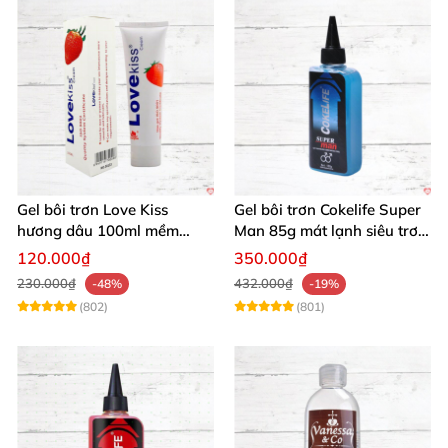
Gel bôi trơn Love Kiss
Gel bôi trơn Cokelife Super
hương dâu 100ml mềm
Man 85g mát lạnh siêu trơn
mượt an toàn thơm
an toàn
120.000₫
350.000₫
230.000₫
432.000₫
-48%
-19%
(802)
(801)