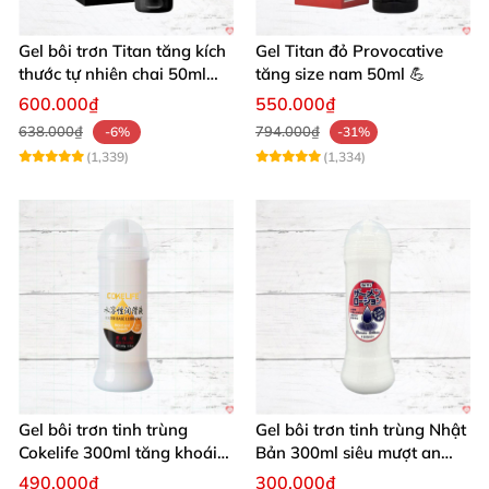
Gel bôi trơn Titan tăng kích
Gel Titan đỏ Provocative
thước tự nhiên chai 50ml
tăng size nam 50ml 💪
siêu mạnh
600.000₫
550.000₫
638.000₫
794.000₫
-6%
-31%
(1,339)
(1,334)
Gel bôi trơn tinh trùng
Gel bôi trơn tinh trùng Nhật
Cokelife 300ml tăng khoái
Bản 300ml siêu mượt an
cảm, an toàn
toàn cho yêu
490.000₫
300.000₫