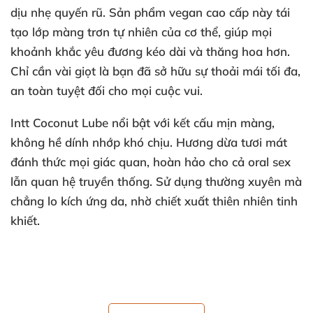
dịu nhẹ quyến rũ. Sản phẩm vegan cao cấp này tái
tạo lớp màng trơn tự nhiên của cơ thể, giúp mọi
khoảnh khắc yêu đương kéo dài và thăng hoa hơn.
Chỉ cần vài giọt là bạn đã sở hữu sự thoải mái tối đa,
an toàn tuyệt đối cho mọi cuộc vui.
Intt Coconut Lube
nổi bật với kết cấu mịn màng,
không hề dính nhớp khó chịu. Hương dừa tươi mát
đánh thức mọi giác quan, hoàn hảo cho cả oral sex
lẫn quan hệ truyền thống. Sử dụng thường xuyên mà
chẳng lo kích ứng da, nhờ chiết xuất thiên nhiên tinh
khiết.
🔥 Thông Số Kỹ Thuật Nổi Bật Của Gel