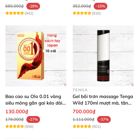
680.000₫
352.000₫
-28%
-15%
(942)
(920)
TENGA
Bao cao su Olo 0.01 vàng
Gel bôi trơn massage Tenga
siêu mỏng gân gai kéo dài
Wild 170ml mượt mà, tăng
yêu đỉnh
khoái cảm
130.000₫
700.000₫
178.000₫
1.111.000₫
-27%
-37%
(906)
(901)