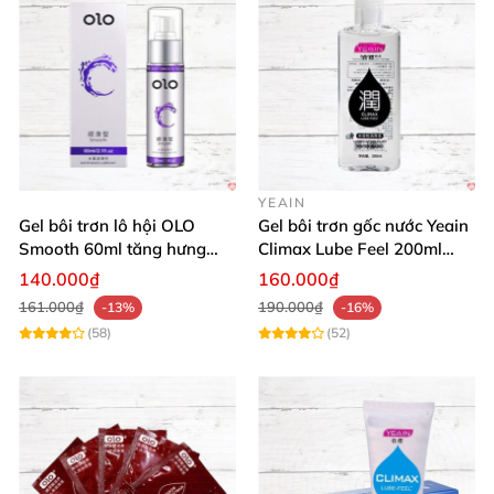
YEAIN
Gel bôi trơn lô hội OLO
Gel bôi trơn gốc nước Yeain
Smooth 60ml tăng hưng
Climax Lube Feel 200ml
phấn, dễ chịu
chất lượng
140.000₫
160.000₫
161.000₫
190.000₫
-13%
-16%
(58)
(52)