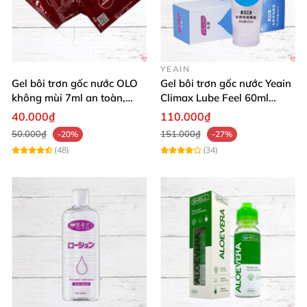
YEAIN
Gel bôi trơn gốc nước OLO
Gel bôi trơn gốc nước Yeain
không mùi 7ml an toàn,
Climax Lube Feel 60ml
chất lượng
Thăng hoa tối ưu
40.000₫
110.000₫
50.000₫
151.000₫
-20%
-27%
(48)
(34)