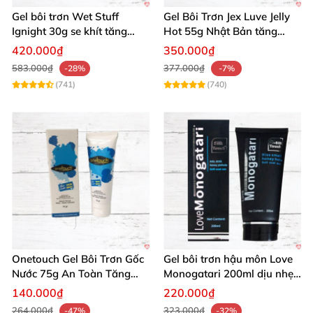
vết. Độ trơn bền bỉ, chất liệu dưỡng ẩm tuyệt vời, làm
Gel bôi trơn Wet Stuff
Gel Bôi Trơn Jex Luve Jelly
đời sống tình dục thêm phần thú vị! ❤️"
Ignight 30g se khít tăng
Hot 55g Nhật Bản tăng
khoái cảm nữ hiệu quả
khoái cảm nữ dễ sử dụng
420.000₫
350.000₫
Phạm Văn Hải, 31 tuổi
: "Sản phẩm vegan dừa này
583.000₫
377.000₫
-28%
-7%
thay đổi hoàn toàn trải nghiệm của mình, trơn tru
(741)
(740)
kéo dài, hương thơm quyến rũ. Dễ dùng, an toàn và
đáng tiền nhất từ trước đến nay! 🔥"
Intt Vegan Coconut Lube 100ml
không chỉ là gel bôi
trơn thông thường, mà là "người bạn đồng hành"
nâng tầm mọi khoảnh khắc thân mật. Với công thức
giống s润 tự nhiên, hương dừa mê hoặc và độ an
toàn vượt trội, đây chính là lựa chọn hoàn hảo cho
bạn.
Onetouch Gel Bôi Trơn Gốc
Gel bôi trơn hậu môn Love
Nước 75g An Toàn Tăng
Monogatari 200ml dịu nhẹ,
Mua ngay Intt Vegan Coconut Lube 100ml hôm nay
Khoái Cảm
an toàn
140.000₫
220.000₫
để tận hưởng sự khác biệt đỉnh cao!
Thêm vào giỏ
264.000₫
323.000₫
-47%
-32%