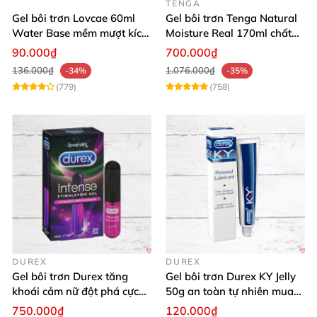
TENGA
Gel bôi trơn Lovcae 60ml
Gel bôi trơn Tenga Natural
Water Base mềm mượt kích
Moisture Real 170ml chất
thích
lượng cao mềm mượt an
90.000₫
700.000₫
toàn
136.000₫
1.076.000₫
-34%
-35%
(779)
(758)
DUREX
DUREX
Gel bôi trơn Durex tăng
Gel bôi trơn Durex KY Jelly
khoái cảm nữ đột phá cực
50g an toàn tự nhiên mua
thích
ngay
750.000₫
120.000₫