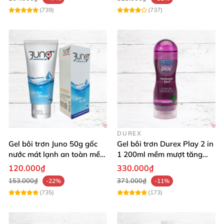
hàng và biến mọi cuộc yêu thành thiên đường thăng
(739)
(737)
hoa cùng Chúng tôi. 🛒✨
DUREX
Gel bôi trơn Juno 50g gốc
Gel bôi trơn Durex Play 2 in
nước mát lạnh an toàn mềm
1 200ml mềm mượt tăng
mại
khoái cảm
120.000₫
330.000₫
153.000₫
371.000₫
-22%
-11%
(735)
(173)