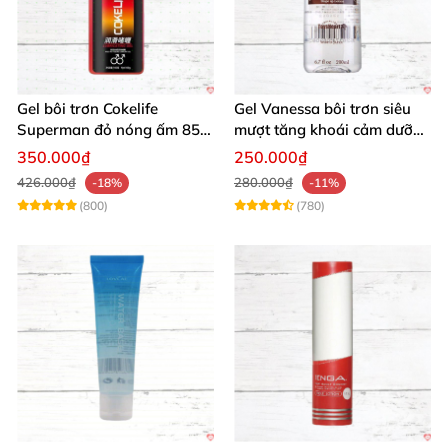
Gel bôi trơn Cokelife
Gel Vanessa bôi trơn siêu
Superman đỏ nóng ấm 85g
mượt tăng khoái cảm dưỡng
giảm đau rát
ẩm 200ml
350.000₫
250.000₫
426.000₫
280.000₫
-18%
-11%
(800)
(780)