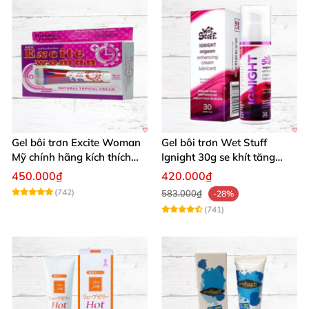
Gel bôi trơn Excite Woman
Gel bôi trơn Wet Stuff
Mỹ chính hãng kích thích
Ignight 30g se khít tăng
khoái cảm nữ
khoái cảm nữ hiệu quả
450.000₫
420.000₫
(742)
583.000₫
-28%
(741)