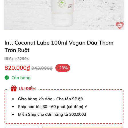
Intt Coconut Lube 100ml Vegan Dừa Thơm
Trơn Ruột
Sku:
32904
820.000₫
943.000₫
-13%
Còn hàng
ƯU ĐIỂM
Giao hàng kín đáo - Che tên SP 📦
Ship hỏa tốc 30 - 60 phút (cả đêm) ⚡
Miễn Ship cho đơn hàng từ 300.000đ