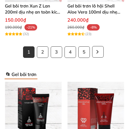
Gel bôi trơn Xun Z Lan
Gel bôi trơn lô hội Shell
200ml dịu nhẹ an toàn kích
Aloe Vera 100ml dịu nhẹ
thích sảng khoái
tăng khoái cảm
150.000₫
240.000₫
190.000₫
260.000₫
-21%
-8%
(32)
(23)
1
2
3
4
5
📂 Gel bôi trơn