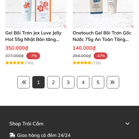
Gel Bôi Trơn Jex Luve Jelly
Onetouch Gel Bôi Trơn Gốc
Hot 55g Nhật Bản tăng
Nước 75g An Toàn Tăng
khoái cảm nữ dễ sử dụng
Khoái Cảm
350.000₫
140.000₫
377.000₫
264.000₫
-7%
-47%
(740)
(739)
1
2
3
4
5
Shop Trái Cấm
Giao hàng cả đêm 24/24