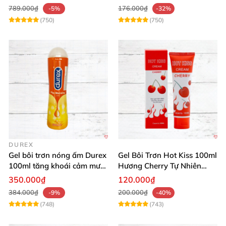
789.000₫
176.000₫
-5%
-32%
(750)
(750)
DUREX
Gel bôi trơn nóng ấm Durex
Gel Bôi Trơn Hot Kiss 100ml
100ml tăng khoái cảm mượt
Hương Cherry Tự Nhiên
mà
Mượt Mà
350.000₫
120.000₫
384.000₫
200.000₫
-9%
-40%
(748)
(743)