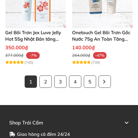
Gel Bôi Trơn Jex Luve Jelly
Onetouch Gel Bôi Trơn Gốc
Hot 55g Nhật Bản tăng
Nước 75g An Toàn Tăng
khoái cảm nữ dễ sử dụng
Khoái Cảm
350.000₫
140.000₫
377.000₫
264.000₫
-7%
-47%
(740)
(739)
1
2
3
4
5
Shop Trái Cấm
Giao hàng cả đêm 24/24