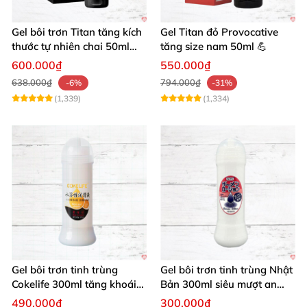
Gel bôi trơn Titan tăng kích
Gel Titan đỏ Provocative
thước tự nhiên chai 50ml
tăng size nam 50ml 💪
siêu mạnh
600.000₫
550.000₫
638.000₫
794.000₫
-6%
-31%
(1,339)
(1,334)
Gel bôi trơn tinh trùng
Gel bôi trơn tinh trùng Nhật
Cokelife 300ml tăng khoái
Bản 300ml siêu mượt an
cảm, an toàn
toàn cho yêu
490.000₫
300.000₫