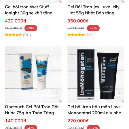
Gel bôi trơn Wet Stuff
Gel Bôi Trơn Jex Luve Jelly
🛒 Mua Ngay Gel Flutschi Pro Lube Hybrid
Ignight 30g se khít tăng
Hot 55g Nhật Bản tăng
200ml Để Nâng Tầm Khoái Cảm!
khoái cảm nữ hiệu quả
khoái cảm nữ dễ sử dụng
420.000₫
350.000₫
583.000₫
377.000₫
-28%
-7%
Đừng bỏ lỡ
gel bôi trơn chuyên nghiệp
này. Thêm
(741)
(740)
vào giỏ hàng hôm nay từ chúng tôi và tận hưởng sự
khác biệt trơn tru đỉnh cao! Mua ngay để khoảnh
khắc thân mật thêm phần đam mê. 🚀
Onetouch Gel Bôi Trơn Gốc
Gel bôi trơn hậu môn Love
Nước 75g An Toàn Tăng
Monogatari 200ml dịu nhẹ,
Khoái Cảm
an toàn
140.000₫
220.000₫
264.000₫
323.000₫
-47%
-32%