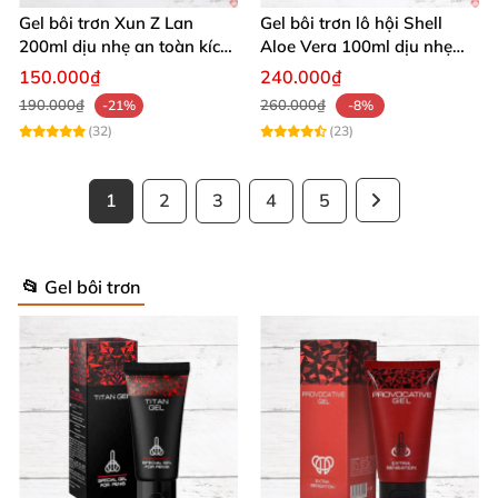
Gel bôi trơn Xun Z Lan
Gel bôi trơn lô hội Shell
200ml dịu nhẹ an toàn kích
Aloe Vera 100ml dịu nhẹ
thích sảng khoái
tăng khoái cảm
150.000₫
240.000₫
190.000₫
260.000₫
-21%
-8%
(32)
(23)
1
2
3
4
5
📂 Gel bôi trơn