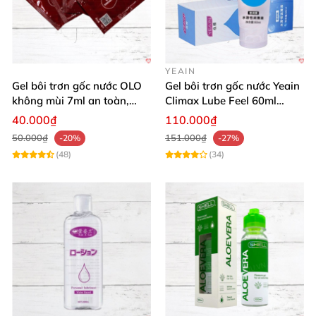
YEAIN
Gel bôi trơn gốc nước OLO
Gel bôi trơn gốc nước Yeain
không mùi 7ml an toàn,
Climax Lube Feel 60ml
chất lượng
Thăng hoa tối ưu
40.000₫
110.000₫
50.000₫
151.000₫
-20%
-27%
(48)
(34)