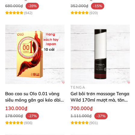
680.000₫
352.000₫
-28%
-15%
(942)
(920)
TENGA
Bao cao su Olo 0.01 vàng
Gel bôi trơn massage Tenga
siêu mỏng gân gai kéo dài
Wild 170ml mượt mà, tăng
yêu đỉnh
khoái cảm
130.000₫
700.000₫
178.000₫
1.111.000₫
-27%
-37%
(906)
(901)