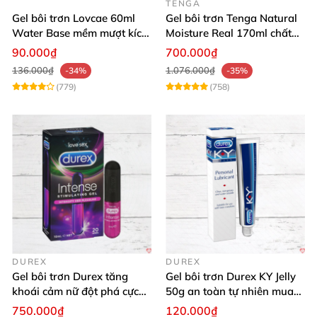
TENGA
Gel bôi trơn Lovcae 60ml
Gel bôi trơn Tenga Natural
Water Base mềm mượt kích
Moisture Real 170ml chất
thích
lượng cao mềm mượt an
90.000₫
700.000₫
toàn
136.000₫
1.076.000₫
-34%
-35%
(779)
(758)
DUREX
DUREX
Gel bôi trơn Durex tăng
Gel bôi trơn Durex KY Jelly
khoái cảm nữ đột phá cực
50g an toàn tự nhiên mua
thích
ngay
750.000₫
120.000₫