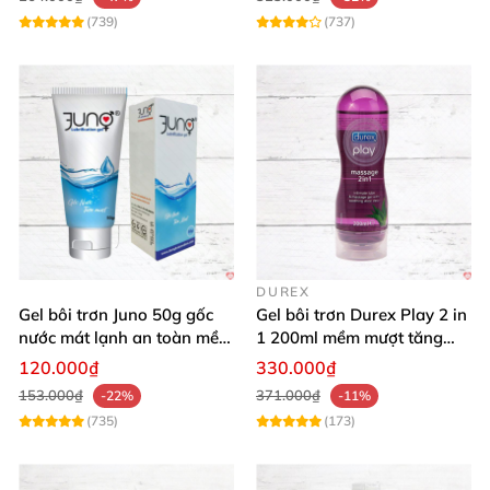
(739)
(737)
DUREX
Gel bôi trơn Juno 50g gốc
Gel bôi trơn Durex Play 2 in
nước mát lạnh an toàn mềm
1 200ml mềm mượt tăng
mại
khoái cảm
120.000₫
330.000₫
153.000₫
371.000₫
-22%
-11%
(735)
(173)