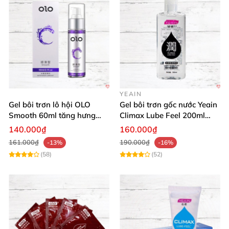
YEAIN
Gel bôi trơn lô hội OLO
Gel bôi trơn gốc nước Yeain
Smooth 60ml tăng hưng
Climax Lube Feel 200ml
phấn, dễ chịu
chất lượng
140.000₫
160.000₫
161.000₫
190.000₫
-13%
-16%
(58)
(52)