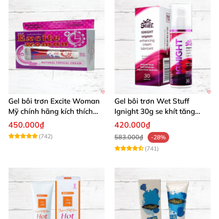
Gel bôi trơn Excite Woman
Gel bôi trơn Wet Stuff
Mỹ chính hãng kích thích
Ignight 30g se khít tăng
khoái cảm nữ
khoái cảm nữ hiệu quả
450.000₫
420.000₫
(742)
583.000₫
-28%
(741)