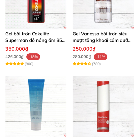
Gel bôi trơn Cokelife
Gel Vanessa bôi trơn siêu
Superman đỏ nóng ấm 85g
mượt tăng khoái cảm dưỡng
giảm đau rát
ẩm 200ml
350.000₫
250.000₫
426.000₫
280.000₫
-18%
-11%
(800)
(780)