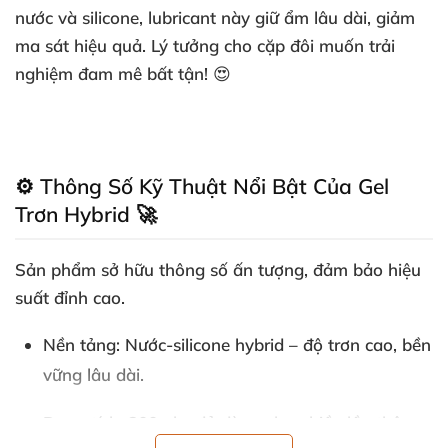
nước và silicone, lubricant này giữ ẩm lâu dài, giảm
ma sát hiệu quả. Lý tưởng cho cặp đôi muốn trải
nghiệm đam mê bất tận! 😍
⚙️ Thông Số Kỹ Thuật Nổi Bật Của Gel
Trơn Hybrid 🚀
Sản phẩm sở hữu thông số ấn tượng, đảm bảo hiệu
suất đỉnh cao.
Nền tảng
: Nước-silicone hybrid – độ trơn cao, bền
vững lâu dài.
Dung tích
: 200ml – đủ dùng cho nhiều lần thân