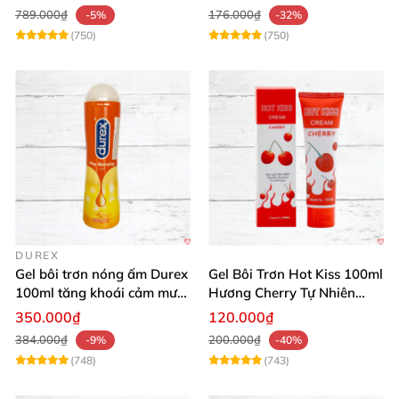
789.000₫
176.000₫
-5%
-32%
(750)
(750)
DUREX
Gel bôi trơn nóng ấm Durex
Gel Bôi Trơn Hot Kiss 100ml
100ml tăng khoái cảm mượt
Hương Cherry Tự Nhiên
mà
Mượt Mà
350.000₫
120.000₫
384.000₫
200.000₫
-9%
-40%
(748)
(743)