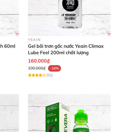
YEAIN
th 60ml
Gel bôi trơn gốc nước Yeain Climax
Lube Feel 200ml chất lượng
160.000₫
190.000₫
-16%
(52)