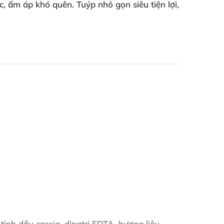
 ấm áp khó quên. Tuýp nhỏ gọn siêu tiện lợi,
tinh dầu cassia, dinatri EDTA, hương liệu,