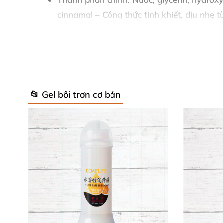
cinnamal – Công thức tinh khiết, dịu nhẹ từ
Những thông số đỉnh cao này đảm bảo gel tă
rửa. Sản phẩm phù hợp mọi loại da, giúp bạn
📂 Gel bôi trơn cơ bản
📋 Hướng Dẫn Sử Dụng Siêu Đơn Giả
Thoa lượng nhỏ gel nóng kích thích lên đầu 
nóng bỏng lan tỏa mạnh mẽ – kiểm tra nồng độ
Nếu muốn tăng cường, thoa thêm để khoái lạc 
an toàn 100%! 🌟
💥 Lợi Ích Vượt Trội Của Gel Tăng K