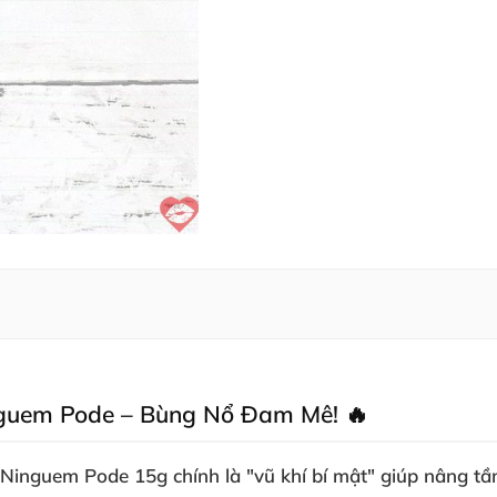
nguem Pode – Bùng Nổ Đam Mê! 🔥
Ninguem Pode 15g chính là "vũ khí bí mật" giúp nâng tầ