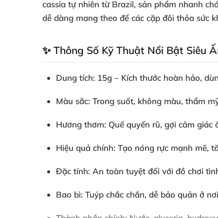
cassia tự nhiên từ Brazil, sản phẩm nhanh ch
dễ dàng mang theo để các cặp đôi thỏa sức kh
✨ Thông Số Kỹ Thuật Nổi Bật Siêu 
Dung tích
: 15g – Kích thước hoàn hảo, dùn
Màu sắc
: Trong suốt, không màu, thẩm mỹ
Hương thơm
: Quế quyến rũ, gợi cảm giác 
Hiệu quả chính
: Tạo nóng rực mạnh mẽ, tăn
Đặc tính
: An toàn tuyệt đối với đồ chơi tì
Bao bì
: Tuýp chắc chắn, dễ bảo quản ở nơi
Thành phần chính
: Nước, glycerin, hydrox