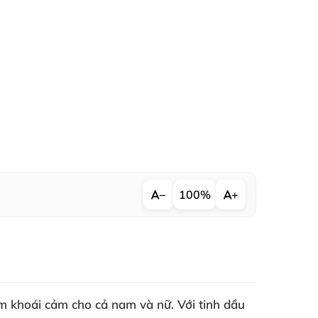
−
100%
+
m khoái cảm cho cả nam và nữ. Với tinh dầu