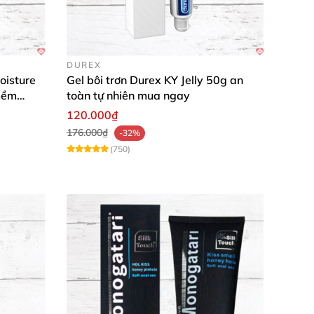
tuyệt đối. Mỗi lần là một đỉnh cao đam mê,
DUREX
oisture
Gel bôi trơn Durex KY Jelly 50g an
mềm
toàn tự nhiên mua ngay
120.000₫
 cho bạn và người ấy. Chúng tôi sẵn sàng
176.000₫
-32%
(750)