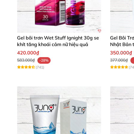
Gel bôi trơn Wet Stuff Ignight 30g se
Gel Bôi Tr
khít tăng khoái cảm nữ hiệu quả
Nhật Bản 
dụng
420.000₫
350.000₫
583.000₫
377.000₫
-28%
(741)
(74