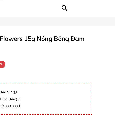
tFlowers 15g Nóng Bỏng Đam
7%
 tên SP 📦
út (cả đêm) ⚡
 từ 300.000đ