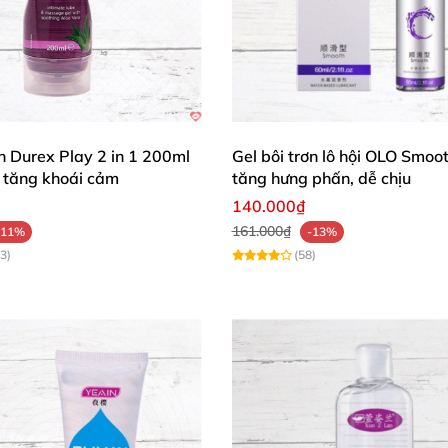
ơn Durex Play 2 in 1 200ml
Gel bôi trơn lô hội OLO Smoo
tăng khoái cảm
tăng hưng phấn, dễ chịu
140.000₫
161.000₫
-11%
-13%
3)
(58)