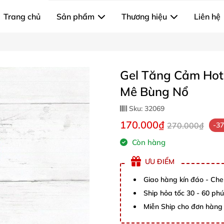
Trang chủ
Sản phẩm
Thương hiệu
Liên hệ
Gel Tăng Cảm Ho
Mê Bùng Nổ
Sku:
32069
170.000₫
270.000₫
-3
Còn hàng
ƯU ĐIỂM
Giao hàng kín đáo - Che
Ship hỏa tốc 30 - 60 ph
Miễn Ship cho đơn hàng