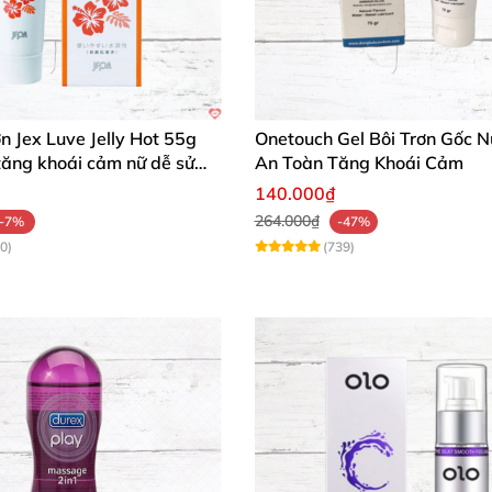
ơn Jex Luve Jelly Hot 55g
Onetouch Gel Bôi Trơn Gốc 
tăng khoái cảm nữ dễ sử
An Toàn Tăng Khoái Cảm
140.000₫
264.000₫
-7%
-47%
0)
(739)