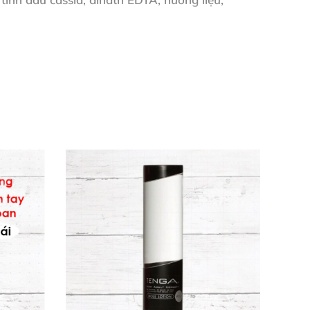
thấm nhanh hoàn toàn vào da mà không cần
hoặc tự khám phá. Chờ 2-3 phút để hiệu ứng
 cho mọi chuyến đi chơi. Sử dụng linh hoạt,