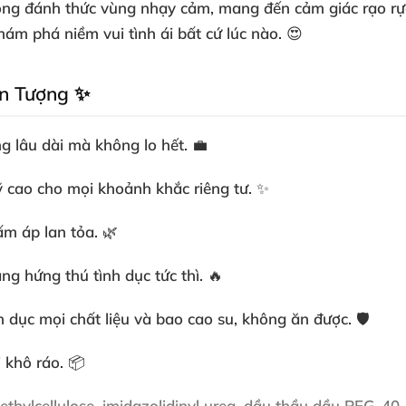
óng đánh thức vùng nhạy cảm, mang đến cảm giác rạo rực,
ám phá niềm vui tình ái bất cứ lúc nào. 😍
Ấn Tượng ✨
g lâu dài mà không lo hết. 💼
 cao cho mọi khoảnh khắc riêng tư. ✨
ấm áp lan tỏa. 🌿
g hứng thú tình dục tức thì. 🔥
nh dục mọi chất liệu và bao cao su, không ăn được. 🛡️
 khô ráo. 📦
yethylcellulose, imidazolidinyl urea, dầu thầu dầu PEG-40, 