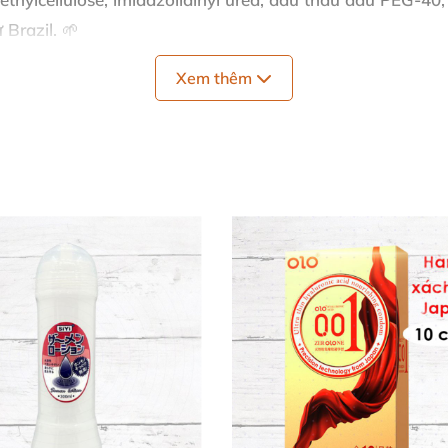
 Brazil. 🌱
ng cảm xúc HotFlowers mang lại trải nghiệm an toàn, 
Xem thêm
 tận hưởng đam mê mà chẳng lo lắng gì! 🚀
n 📋
âm vật, môi âm đạo hoặc dương vật trước khi "vào cuộc" 
 trên bao bì để điều chỉnh. 😘
bùng nổ! Gel thấm hút nhanh, không dính nhớp, lý tưởng
hoái Cảm 💥