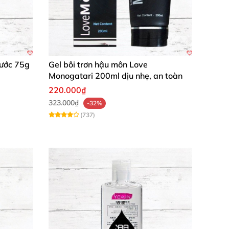
Nước 75g
Gel bôi trơn hậu môn Love
Monogatari 200ml dịu nhẹ, an toàn
220.000₫
323.000₫
-32%
(737)