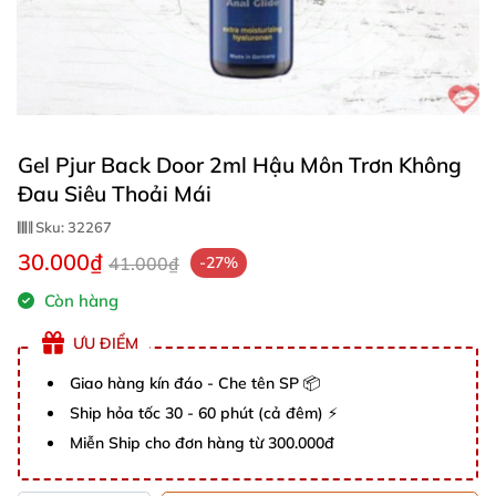
Gel Pjur Back Door 2ml Hậu Môn Trơn Không
Đau Siêu Thoải Mái
Sku:
32267
30.000₫
41.000₫
-27%
Còn hàng
ƯU ĐIỂM
Giao hàng kín đáo - Che tên SP 📦
Ship hỏa tốc 30 - 60 phút (cả đêm) ⚡
Miễn Ship cho đơn hàng từ 300.000đ