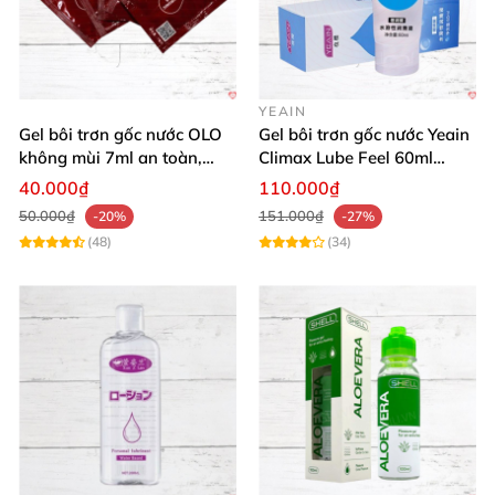
YEAIN
Gel bôi trơn gốc nước OLO
Gel bôi trơn gốc nước Yeain
không mùi 7ml an toàn,
Climax Lube Feel 60ml
chất lượng
Thăng hoa tối ưu
40.000₫
110.000₫
50.000₫
151.000₫
-20%
-27%
(48)
(34)