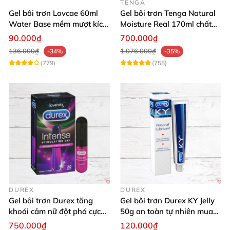
TENGA
Gel bôi trơn Lovcae 60ml
Gel bôi trơn Tenga Natural
Water Base mềm mượt kích
Moisture Real 170ml chất
thích
lượng cao mềm mượt an
90.000₫
700.000₫
toàn
136.000₫
1.076.000₫
-34%
-35%
(779)
(758)
DUREX
DUREX
Gel bôi trơn Durex tăng
Gel bôi trơn Durex KY Jelly
khoái cảm nữ đột phá cực
50g an toàn tự nhiên mua
thích
ngay
750.000₫
120.000₫