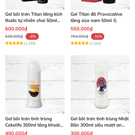
Gel bôi trơn Titan tăng kích
Gel Titan đỏ Provocative
thước tự nhiên chai 50ml
tăng size nam 50ml 💪
siêu mạnh
600.000₫
550.000₫
638.000₫
794.000₫
-6%
-31%
(1,339)
(1,334)
Gel bôi trơn tinh trùng
Gel bôi trơn tinh trùng Nhật
Cokelife 300ml tăng khoái
Bản 300ml siêu mượt an
cảm, an toàn
toàn cho yêu
490.000₫
300.000₫