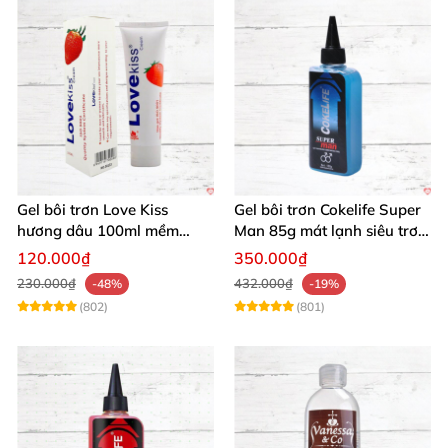
Gel bôi trơn Love Kiss
Gel bôi trơn Cokelife Super
hương dâu 100ml mềm
Man 85g mát lạnh siêu trơn
mượt an toàn thơm
an toàn
120.000₫
350.000₫
230.000₫
432.000₫
-48%
-19%
(802)
(801)