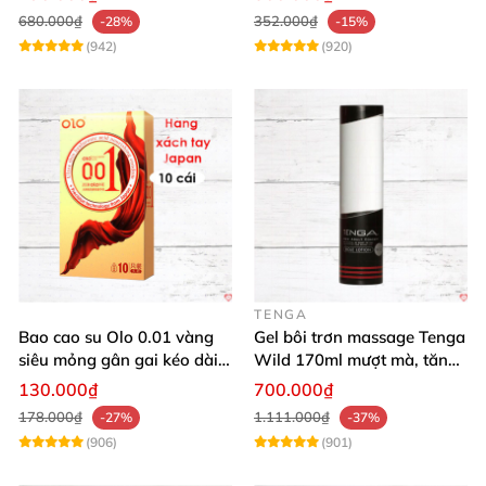
680.000₫
352.000₫
-28%
-15%
(942)
(920)
TENGA
Bao cao su Olo 0.01 vàng
Gel bôi trơn massage Tenga
siêu mỏng gân gai kéo dài
Wild 170ml mượt mà, tăng
yêu đỉnh
khoái cảm
130.000₫
700.000₫
178.000₫
1.111.000₫
-27%
-37%
(906)
(901)