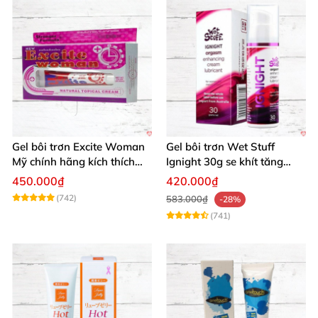
Gel bôi trơn Excite Woman
Gel bôi trơn Wet Stuff
Mỹ chính hãng kích thích
Ignight 30g se khít tăng
khoái cảm nữ
khoái cảm nữ hiệu quả
450.000₫
420.000₫
(742)
583.000₫
-28%
(741)