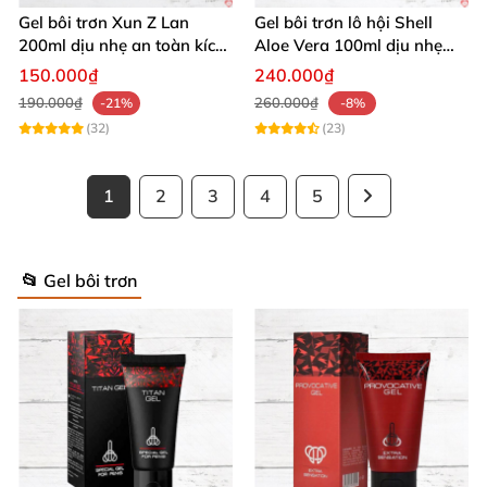
Gel bôi trơn Xun Z Lan
Gel bôi trơn lô hội Shell
200ml dịu nhẹ an toàn kích
Aloe Vera 100ml dịu nhẹ
thích sảng khoái
tăng khoái cảm
150.000₫
240.000₫
190.000₫
260.000₫
-21%
-8%
(32)
(23)
1
2
3
4
5
📂 Gel bôi trơn