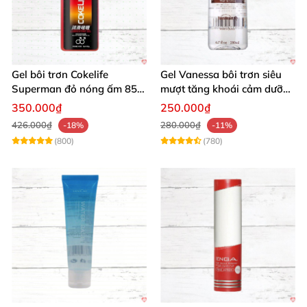
Gel bôi trơn Cokelife
Gel Vanessa bôi trơn siêu
Superman đỏ nóng ấm 85g
mượt tăng khoái cảm dưỡng
giảm đau rát
ẩm 200ml
350.000₫
250.000₫
426.000₫
280.000₫
-18%
-11%
(800)
(780)