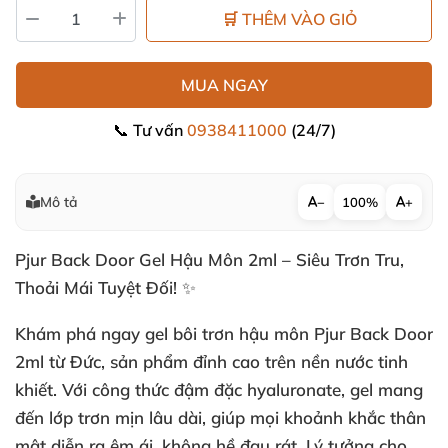
🛒 THÊM VÀO GIỎ
MUA NGAY
📞 Tư vấn
0938411000
(24/7)
Mô tả
−
100%
+
Pjur Back Door Gel Hậu Môn 2ml – Siêu Trơn Tru,
Thoải Mái Tuyệt Đối! ✨
Khám phá ngay gel bôi trơn hậu môn Pjur Back Door
2ml từ Đức, sản phẩm đỉnh cao trên nền nước tinh
khiết. Với công thức đậm đặc hyaluronate, gel mang
đến lớp trơn mịn lâu dài, giúp mọi khoảnh khắc thân
mật diễn ra êm ái, không hề đau rát. Lý tưởng cho