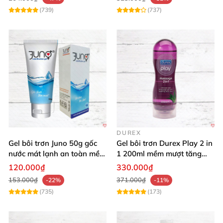
(739)
(737)
DUREX
Gel bôi trơn Juno 50g gốc
Gel bôi trơn Durex Play 2 in
nước mát lạnh an toàn mềm
1 200ml mềm mượt tăng
mại
khoái cảm
120.000₫
330.000₫
153.000₫
371.000₫
-22%
-11%
(735)
(173)