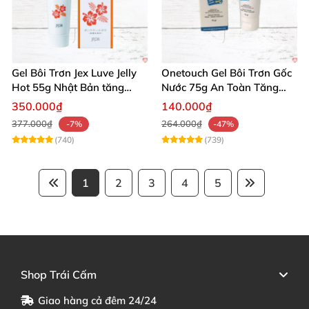
Gel Bôi Trơn Jex Luve Jelly
Onetouch Gel Bôi Trơn Gốc
Hot 55g Nhật Bản tăng
Nước 75g An Toàn Tăng
khoái cảm nữ dễ sử dụng
Khoái Cảm
350.000₫
140.000₫
377.000₫
264.000₫
-7%
-47%
(740)
(739)
1
2
3
4
5
Shop Trái Cấm
Giao hàng cả đêm 24/24