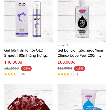
YEAIN
Gel bôi trơn lô hội OLO
Gel bôi trơn gốc nước Yeain
Smooth 60ml tăng hưng
Climax Lube Feel 200ml
phấn, dễ chịu
chất lượng
140.000₫
160.000₫
161.000₫
190.000₫
-13%
-16%
(58)
(52)