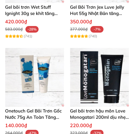
Gel bôi trơn Wet Stuff
Gel Bôi Trơn Jex Luve Jelly
Pjur Back Door Gel hậu môn 2ml chính là chìa khóa
Ignight 30g se khít tăng
Hot 55g Nhật Bản tăng
khoái cảm nữ hiệu quả
khoái cảm nữ dễ sử dụng
mở ra những phút giây đam mê, tự tin trọn vẹn.
420.000₫
350.000₫
Đừng chần chừ nữa –
mua ngay hôm nay từ Chúng
583.000₫
377.000₫
-28%
-7%
tôi
để cảm nhận sự khác biệt siêu việt! 🚀
(741)
(740)
Onetouch Gel Bôi Trơn Gốc
Gel bôi trơn hậu môn Love
Nước 75g An Toàn Tăng
Monogatari 200ml dịu nhẹ,
Khoái Cảm
an toàn
140.000₫
220.000₫
264.000₫
323.000₫
-47%
-32%