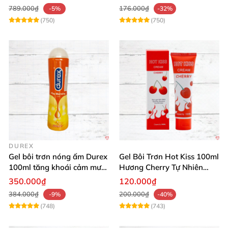
789.000₫
176.000₫
-5%
-32%
(750)
(750)
DUREX
Gel bôi trơn nóng ấm Durex
Gel Bôi Trơn Hot Kiss 100ml
100ml tăng khoái cảm mượt
Hương Cherry Tự Nhiên
mà
Mượt Mà
350.000₫
120.000₫
384.000₫
200.000₫
-9%
-40%
(748)
(743)