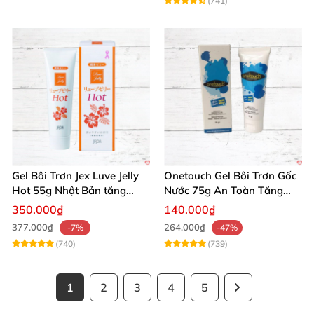
(741)
Gel Bôi Trơn Jex Luve Jelly
Onetouch Gel Bôi Trơn Gốc
Hot 55g Nhật Bản tăng
Nước 75g An Toàn Tăng
khoái cảm nữ dễ sử dụng
Khoái Cảm
350.000₫
140.000₫
377.000₫
264.000₫
-7%
-47%
(740)
(739)
1
2
3
4
5