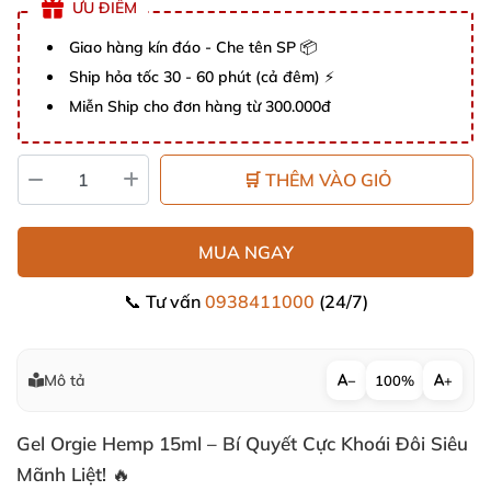
ƯU ĐIỂM
Giao hàng kín đáo - Che tên SP 📦
Ship hỏa tốc 30 - 60 phút (cả đêm) ⚡
Miễn Ship cho đơn hàng từ 300.000đ
🛒 THÊM VÀO GIỎ
MUA NGAY
📞 Tư vấn
0938411000
(24/7)
Mô tả
−
100%
+
Gel Orgie Hemp 15ml – Bí Quyết Cực Khoái Đôi Siêu
Mãnh Liệt! 🔥