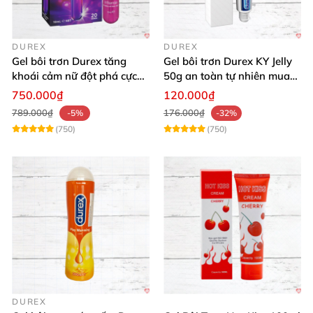
DUREX
DUREX
Gel bôi trơn Durex tăng
Gel bôi trơn Durex KY Jelly
khoái cảm nữ đột phá cực
50g an toàn tự nhiên mua
thích
ngay
750.000₫
120.000₫
789.000₫
176.000₫
-5%
-32%
(750)
(750)
DUREX