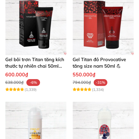
Gel bôi trơn Titan tăng kích
Gel Titan đỏ Provocative
thước tự nhiên chai 50ml
tăng size nam 50ml 💪
siêu mạnh
600.000₫
550.000₫
638.000₫
794.000₫
-6%
-31%
(1,339)
(1,334)