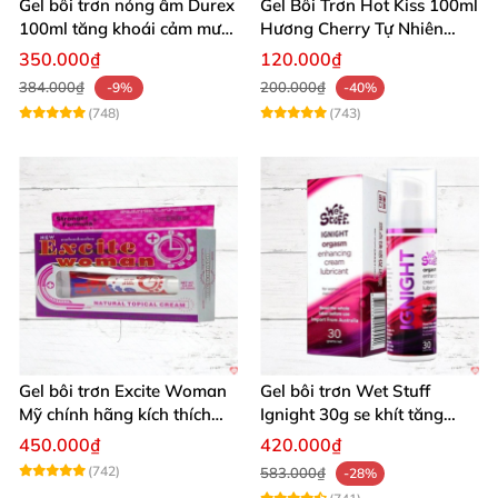
Gel bôi trơn nóng ấm Durex
Gel Bôi Trơn Hot Kiss 100ml
100ml tăng khoái cảm mượt
Hương Cherry Tự Nhiên
mà
Mượt Mà
350.000₫
120.000₫
384.000₫
200.000₫
-9%
-40%
(748)
(743)
Gel bôi trơn Excite Woman
Gel bôi trơn Wet Stuff
Mỹ chính hãng kích thích
Ignight 30g se khít tăng
khoái cảm nữ
khoái cảm nữ hiệu quả
450.000₫
420.000₫
(742)
583.000₫
-28%