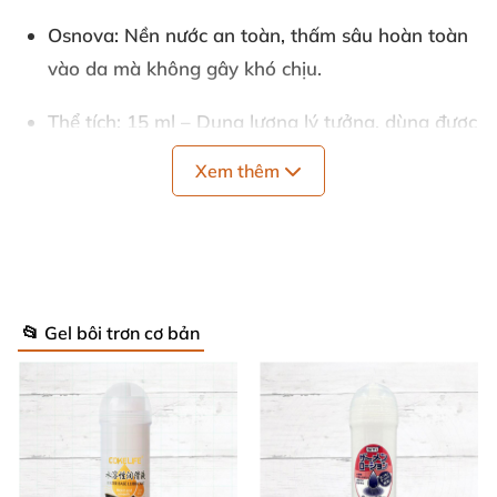
Osnova
: Nền nước an toàn, thấm sâu hoàn toàn
vào da mà không gây khó chịu.
Thể tích
: 15 ml – Dung lượng lý tưởng, dùng được
nhiều lần mà vẫn tiết kiệm. 💧
Xem thêm
Hương thơm
: Nhẹ nhàng thảo mộc, quyến rũ tự
nhiên khơi gợi đam mê.
Màu sắc
: Tông xanh nhạt dịu mắt, tinh tế và dễ
chịu.
📂 Gel bôi trơn cơ bản
Hiệu ứng chính
: Kích thích mạnh mẽ với làm ấm,
làm mát xen kẽ, rung động liên tục – đẩy cực
khoái lên mức mãnh liệt! ⚡