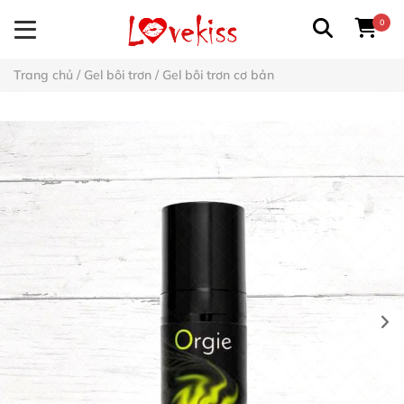
0
Trang chủ
/
Gel bôi trơn
/
Gel bôi trơn cơ bản