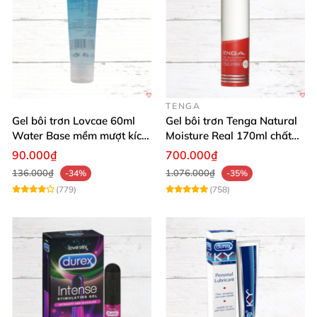
TENGA
Gel bôi trơn Lovcae 60ml
Gel bôi trơn Tenga Natural
Water Base mềm mượt kích
Moisture Real 170ml chất
thích
lượng cao mềm mượt an
90.000₫
700.000₫
toàn
136.000₫
1.076.000₫
-34%
-35%
(779)
(758)