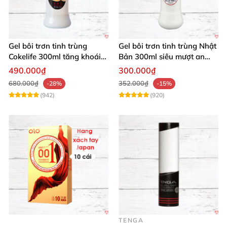
Gel bôi trơn tinh trùng
Gel bôi trơn tinh trùng Nhật
Cokelife 300ml tăng khoái
Bản 300ml siêu mượt an
cảm, an toàn
toàn cho yêu
490.000₫
300.000₫
680.000₫
352.000₫
-28%
-15%
(942)
(920)
TENGA