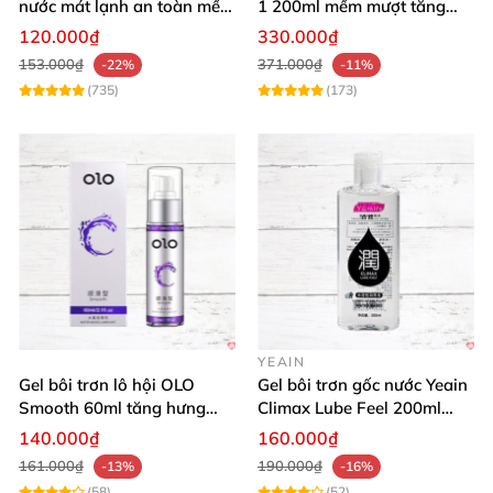
nước mát lạnh an toàn mềm
1 200ml mềm mượt tăng
mại
khoái cảm
120.000₫
330.000₫
153.000₫
371.000₫
-22%
-11%
(735)
(173)
YEAIN
Gel bôi trơn lô hội OLO
Gel bôi trơn gốc nước Yeain
Smooth 60ml tăng hưng
Climax Lube Feel 200ml
phấn, dễ chịu
chất lượng
140.000₫
160.000₫
161.000₫
190.000₫
-13%
-16%
(58)
(52)