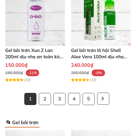
Gel bôi trơn Xun Z Lan
Gel bôi trơn lô hội Shell
200ml dịu nhẹ an toàn kích
Aloe Vera 100ml dịu nhẹ
thích sảng khoái
tăng khoái cảm
150.000₫
240.000₫
190.000₫
260.000₫
-21%
-8%
(32)
(23)
1
2
3
4
5
📂 Gel bôi trơn