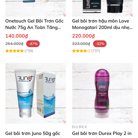
Onetouch Gel Bôi Trơn Gốc
Gel bôi trơn hậu môn Love
Nước 75g An Toàn Tăng
Monogatari 200ml dịu nhẹ,
Khoái Cảm
an toàn
140.000₫
220.000₫
264.000₫
323.000₫
-47%
-32%
(739)
(737)
DUREX
Gel bôi trơn Juno 50g gốc
Gel bôi trơn Durex Play 2 in