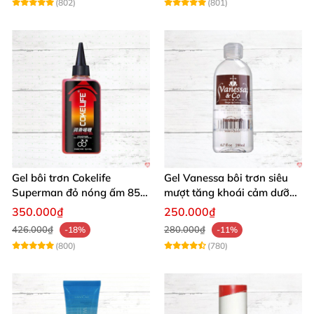
(802)
(801)
Gel bôi trơn Cokelife
Gel Vanessa bôi trơn siêu
Superman đỏ nóng ấm 85g
mượt tăng khoái cảm dưỡng
giảm đau rát
ẩm 200ml
350.000₫
250.000₫
426.000₫
280.000₫
-18%
-11%
(800)
(780)