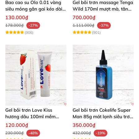
Bao cao su Olo 0.01 vàng
Gel bôi trơn massage Tenga
siêu mỏng gân gai kéo dài
Wild 170ml mượt mà, tăng
yêu đỉnh
khoái cảm
130.000₫
700.000₫
178.000₫
1.111.000₫
-27%
-37%
(906)
(901)
Gel bôi trơn Love Kiss
Gel bôi trơn Cokelife Super
hương dâu 100ml mềm
Man 85g mát lạnh siêu trơn
mượt an toàn thơm
an toàn
120.000₫
350.000₫
230.000₫
432.000₫
-48%
-19%