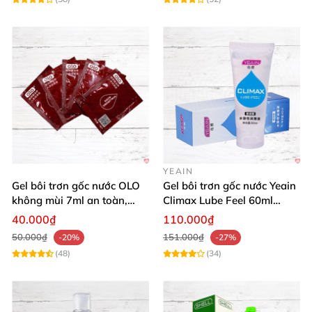
YEAIN
Gel bôi trơn gốc nước OLO
Gel bôi trơn gốc nước Yeain
không mùi 7ml an toàn,
Climax Lube Feel 60ml
chất lượng
Thăng hoa tối ưu
40.000₫
110.000₫
50.000₫
151.000₫
-20%
-27%
(48)
(34)