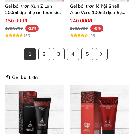
Gel bôi trơn Xun Z Lan
Gel bôi trơn lô hội Shell
200ml dịu nhẹ an toàn kích
Aloe Vera 100ml dịu nhẹ
thích sảng khoái
tăng khoái cảm
150.000₫
240.000₫
190.000₫
260.000₫
-21%
-8%
(32)
(23)
1
2
3
4
5
📂 Gel bôi trơn