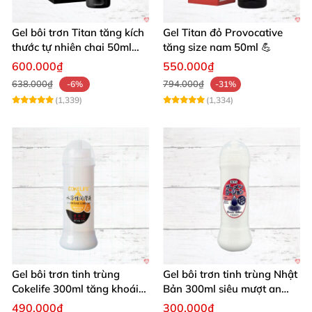
Gel bôi trơn Titan tăng kích
Gel Titan đỏ Provocative
thước tự nhiên chai 50ml
tăng size nam 50ml 💪
siêu mạnh
600.000₫
550.000₫
638.000₫
794.000₫
-6%
-31%
(1,339)
(1,334)
Gel bôi trơn tinh trùng
Gel bôi trơn tinh trùng Nhật
Cokelife 300ml tăng khoái
Bản 300ml siêu mượt an
cảm, an toàn
toàn cho yêu
490.000₫
300.000₫