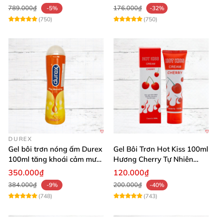
789.000₫
176.000₫
-5%
-32%
(750)
(750)
DUREX
Gel bôi trơn nóng ấm Durex
Gel Bôi Trơn Hot Kiss 100ml
100ml tăng khoái cảm mượt
Hương Cherry Tự Nhiên
mà
Mượt Mà
350.000₫
120.000₫
384.000₫
200.000₫
-9%
-40%
(748)
(743)