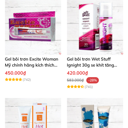
Gel bôi trơn Excite Woman
Gel bôi trơn Wet Stuff
Mỹ chính hãng kích thích
Ignight 30g se khít tăng
khoái cảm nữ
khoái cảm nữ hiệu quả
450.000₫
420.000₫
(742)
583.000₫
-28%
(741)