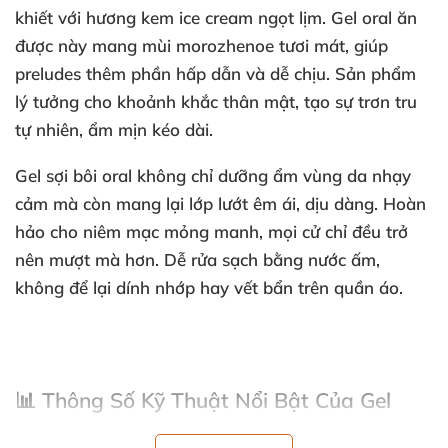
khiết với hương kem ice cream ngọt lịm. Gel oral ăn
được này mang mùi morozhenoe tươi mát, giúp
preludes thêm phần hấp dẫn và dễ chịu. Sản phẩm
lý tưởng cho khoảnh khắc thân mật, tạo sự trơn tru
tự nhiên, ẩm mịn kéo dài.
Gel sợi bôi oral
không chỉ dưỡng ẩm vùng da nhạy
cảm mà còn mang lại lớp lướt êm ái, dịu dàng. Hoàn
hảo cho niêm mạc mỏng manh, mọi cử chỉ đều trở
nên mượt mà hơn. Dễ rửa sạch bằng nước ấm,
không để lại dính nhớp hay vết bẩn trên quần áo.
📊 Thông Số Kỹ Thuật Nổi Bật Của Gel
Oral Nước ✅