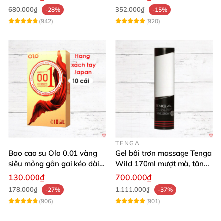
680.000₫
352.000₫
-28%
-15%
(942)
(920)
TENGA
Bao cao su Olo 0.01 vàng
Gel bôi trơn massage Tenga
siêu mỏng gân gai kéo dài
Wild 170ml mượt mà, tăng
yêu đỉnh
khoái cảm
130.000₫
700.000₫
178.000₫
1.111.000₫
-27%
-37%
(906)
(901)