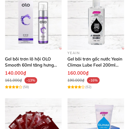
YEAIN
Gel bôi trơn lô hội OLO
Gel bôi trơn gốc nước Yeain
Smooth 60ml tăng hưng
Climax Lube Feel 200ml
phấn, dễ chịu
chất lượng
140.000₫
160.000₫
161.000₫
190.000₫
-13%
-16%
(58)
(52)