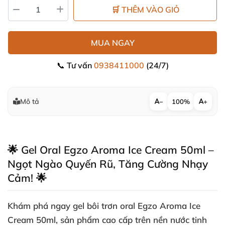
🛒 THÊM VÀO GIỎ
MUA NGAY
📞 Tư vấn
0938411000
(24/7)
Mô tả
−
100%
+
🌟 Gel Oral Egzo Aroma Ice Cream 50ml –
Ngọt Ngào Quyến Rũ, Tăng Cường Nhạy
Cảm! 🌟
Khám phá ngay
gel bôi trơn oral
Egzo Aroma Ice
Cream 50ml, sản phẩm cao cấp trên nền nước tinh