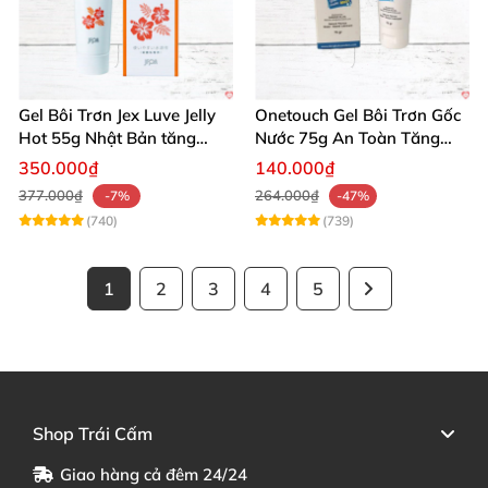
Gel Bôi Trơn Jex Luve Jelly
Onetouch Gel Bôi Trơn Gốc
Hot 55g Nhật Bản tăng
Nước 75g An Toàn Tăng
khoái cảm nữ dễ sử dụng
Khoái Cảm
350.000₫
140.000₫
377.000₫
264.000₫
-7%
-47%
(740)
(739)
1
2
3
4
5
Shop Trái Cấm
Giao hàng cả đêm 24/24