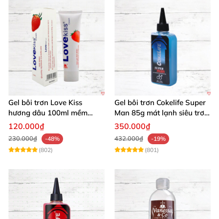
Gel bôi trơn Love Kiss
Gel bôi trơn Cokelife Super
hương dâu 100ml mềm
Man 85g mát lạnh siêu trơn
mượt an toàn thơm
an toàn
120.000₫
350.000₫
230.000₫
432.000₫
-48%
-19%
(802)
(801)