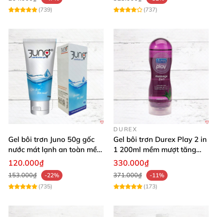
(739)
(737)
DUREX
Gel bôi trơn Juno 50g gốc
Gel bôi trơn Durex Play 2 in
nước mát lạnh an toàn mềm
1 200ml mềm mượt tăng
mại
khoái cảm
120.000₫
330.000₫
153.000₫
371.000₫
-22%
-11%
(735)
(173)