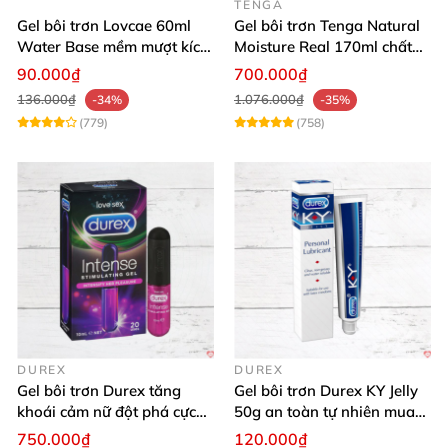
TENGA
Gel bôi trơn Lovcae 60ml
Gel bôi trơn Tenga Natural
Water Base mềm mượt kích
Moisture Real 170ml chất
thích
lượng cao mềm mượt an
90.000₫
700.000₫
toàn
136.000₫
1.076.000₫
-34%
-35%
(779)
(758)
DUREX
DUREX
Gel bôi trơn Durex tăng
Gel bôi trơn Durex KY Jelly
khoái cảm nữ đột phá cực
50g an toàn tự nhiên mua
thích
ngay
750.000₫
120.000₫