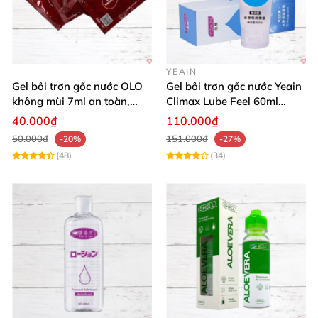
YEAIN
Gel bôi trơn gốc nước OLO
Gel bôi trơn gốc nước Yeain
không mùi 7ml an toàn,
Climax Lube Feel 60ml
chất lượng
Thăng hoa tối ưu
40.000₫
110.000₫
50.000₫
151.000₫
-20%
-27%
(48)
(34)