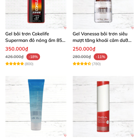
Gel bôi trơn Cokelife
Gel Vanessa bôi trơn siêu
Superman đỏ nóng ấm 85g
mượt tăng khoái cảm dưỡng
giảm đau rát
ẩm 200ml
350.000₫
250.000₫
426.000₫
280.000₫
-18%
-11%
(800)
(780)