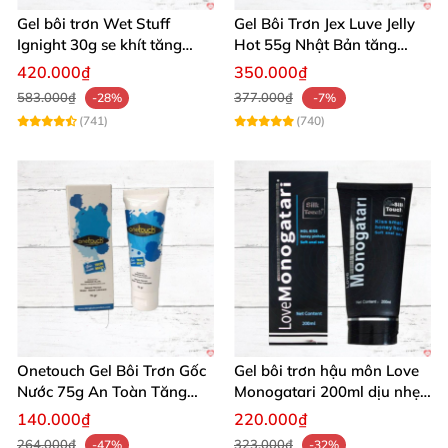
Với thông số vượt trội và lợi ích rõ rệt, sản phẩm
Gel bôi trơn Wet Stuff
Gel Bôi Trơn Jex Luve Jelly
Ignight 30g se khít tăng
Hot 55g Nhật Bản tăng
xứng đáng có mặt trong giỏ hàng của bạn!
khoái cảm nữ hiệu quả
khoái cảm nữ dễ sử dụng
420.000₫
350.000₫
🚀
Mua gel Egzo Aroma ngay hôm nay để thêm ngọt
583.000₫
377.000₫
-28%
-7%
(741)
(740)
ngào vào đời sống tình yêu – Đặt hàng liền tay và
cảm nhận sự khác biệt!
🚀
Onetouch Gel Bôi Trơn Gốc
Gel bôi trơn hậu môn Love
Nước 75g An Toàn Tăng
Monogatari 200ml dịu nhẹ,
Khoái Cảm
an toàn
140.000₫
220.000₫
264.000₫
323.000₫
-47%
-32%