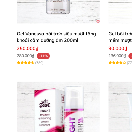
Mua ngay Stimul8 Extreme Fist 200ml từ chúng
Gel Vanessa bôi trơn siêu mượt tăng
Gel bôi t
khoái cảm dưỡng ẩm 200ml
mềm mượt 
250.000₫
90.000₫
280.000₫
136.000₫
-11%
(780)
(77