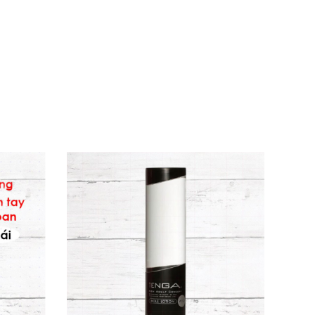
yclomethicone và chất bảo quản dịu nhẹ.
Gel thân mật này dưỡng ẩm sâu, thư giãn cơ
úp bạn tự tin khám phá mà không lo gián đoạn.