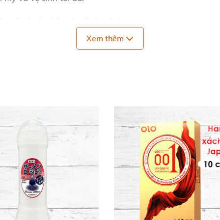
nh mẽ – hoàn hảo cho
fisting lubricant
.
Xem thêm
, không ăn mòn latex.
 đủ.
PR/TPE; rửa sạch bằng nước ấm và xà phòng.
ylene glycol,
Laureth-9
(siêu trơn thâm nhập mượt mà), c
đau rát, mang lại cảm giác êm ái như nhung. ✨
imul8 🚀
ing siêu dài – chỉ bôi một lần là "chiến đấu" hàng giờ! 
el trơn fisting
. An toàn với bao cao su, không mùi vị, gi