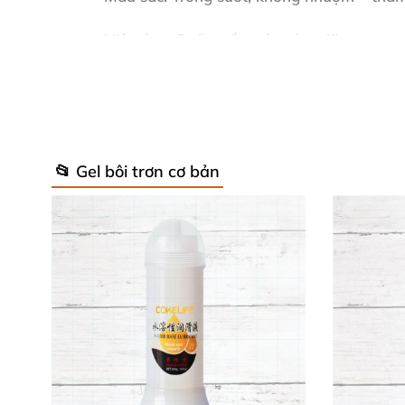
Hiệu ứng
: Dưỡng ẩm sâu, thư giãn cơ mạ
Tương thích
: An toàn 100% với bao cao su
Bao bì
: Chai tiện lợi, dễ bóp lấy lượng vừa
Lưu ý
: Tránh dùng với đồ chơi silicone/T
📂 Gel bôi trơn cơ bản
Thành phần tự nhiên gồm nước, glycerin, prop
Laureth-9
chính là "vũ khí bí mật" giúp giảm 
Lợi Ích Vượt Trội Của Lube Fisting St
Stimul8 Extreme Fist
nổi bật với độ trơn skimm
bắp mạnh mẽ, phù hợp mọi cặp đôi đam mê
g