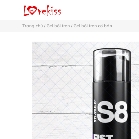
Trang chủ
/
Gel bôi trơn
/
Gel bôi trơn cơ bản