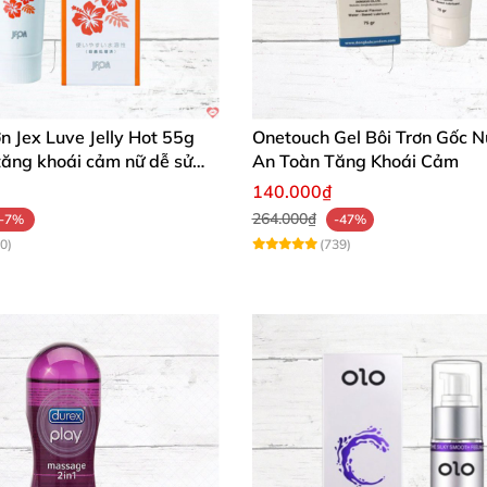
ơn Jex Luve Jelly Hot 55g
Onetouch Gel Bôi Trơn Gốc 
tăng khoái cảm nữ dễ sử
An Toàn Tăng Khoái Cảm
140.000₫
264.000₫
-7%
-47%
0)
(739)