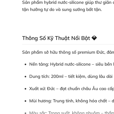
Sản phẩm hybrid nước-silicone giúp thư giãn
tận hưởng tự do và sung sướng bất tận.
Thông Số Kỹ Thuật Nổi Bật 💎
Sản phẩm sở hữu thông số
premium Đức
, đả
Nền tảng
: Hybrid nước-silicone – siêu bền
Dung tích
: 200ml – tiết kiệm, dùng lâu dài
Xuất xứ
: Đức – đạt chuẩn châu Âu cao cấp,
Mùi hương
: Trung tính, không hóa chất – 
Màu sắc
: Trong suốt, không nhuộm – thẩm