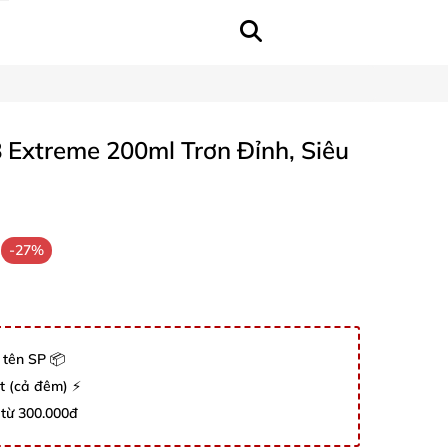
8 Extreme 200ml Trơn Đỉnh, Siêu
-27%
 tên SP 📦
út (cả đêm) ⚡
 từ 300.000đ