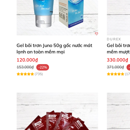
DUREX
Gel bôi trơn Juno 50g gốc nước mát
Gel bôi tr
lạnh an toàn mềm mại
mềm mượt 
120.000₫
330.000₫
153.000₫
371.000₫
-22%
(735)
(17