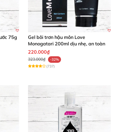
Nước 75g
Gel bôi trơn hậu môn Love
Monogatari 200ml dịu nhẹ, an toàn
220.000₫
323.000₫
-32%
(737)