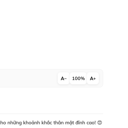
−
100%
+
a cho những khoảnh khắc thân mật đỉnh cao! 😍