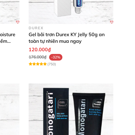
nhớ! Đặt hàng thôi nào! 🛒
DUREX
oisture
Gel bôi trơn Durex KY Jelly 50g an
mềm
toàn tự nhiên mua ngay
120.000₫
176.000₫
-32%
(750)