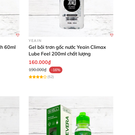
YEAIN
th 60ml
Gel bôi trơn gốc nước Yeain Climax
Lube Feel 200ml chất lượng
160.000₫
190.000₫
-16%
(52)