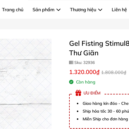
Trang chủ
Sản phẩm
Thương hiệu
Liên hệ
Gel Fisting Stimul
Thư Giãn
Sku:
32936
1.320.000₫
1.808.000₫
Còn hàng
ƯU ĐIỂM
Giao hàng kín đáo - Che
Ship hỏa tốc 30 - 60 ph
Miễn Ship cho đơn hàng