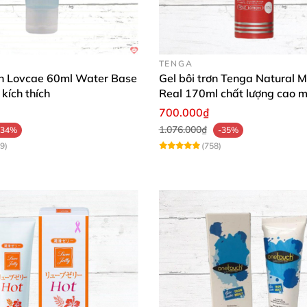
 tôi để sở hữu sự trơn tru đỉnh cao và trải nghiệm đáng 
TENGA
rơn Lovcae 60ml Water Base
Gel bôi trơn Tenga Natural M
kích thích
Real 170ml chất lượng cao 
mượt an toàn
700.000₫
1.076.000₫
-34%
-35%
9)
(758)