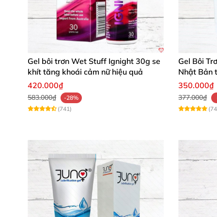
Gel bôi trơn Wet Stuff Ignight 30g se
Gel Bôi Tr
khít tăng khoái cảm nữ hiệu quả
Nhật Bản 
dụng
420.000₫
350.000₫
583.000₫
377.000₫
-28%
(741)
(74