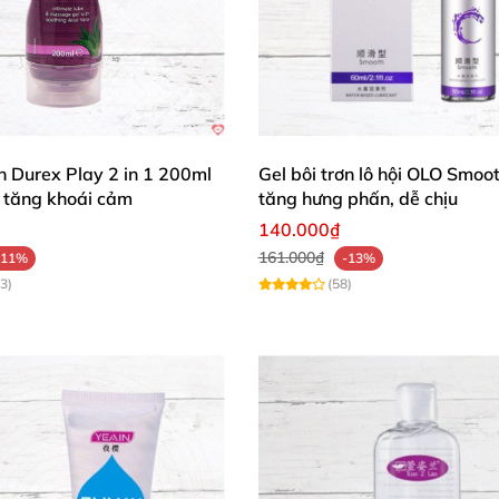
ơn Durex Play 2 in 1 200ml
Gel bôi trơn lô hội OLO Smoo
tăng khoái cảm
tăng hưng phấn, dễ chịu
140.000₫
161.000₫
-11%
-13%
3)
(58)