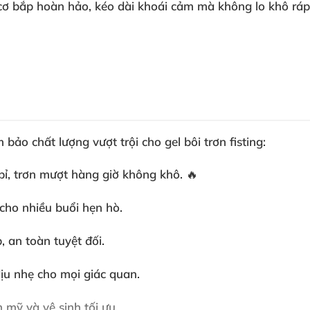
 cơ bắp hoàn hảo, kéo dài khoái cảm mà không lo khô ráp
m bảo chất lượng vượt trội cho
gel bôi trơn fisting
:
 bỉ, trơn mượt hàng giờ không khô. 🔥
 cho nhiều buổi hẹn hò.
 an toàn tuyệt đối.
dịu nhẹ cho mọi giác quan.
 mỹ và vệ sinh tối ưu.