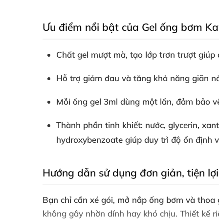
Ưu điểm nổi bật của Gel ống bơm Ka
Chất gel mượt mà, tạo lớp trơn trượt giúp
Hỗ trợ giảm đau và tăng khả năng giãn nở
Mỗi ống gel 3ml dùng một lần, đảm bảo vệ s
Thành phần tinh khiết: nước, glycerin, xa
hydroxybenzoate giúp duy trì độ ổn định 
Hướng dẫn sử dụng đơn giản, tiện lợi
Bạn chỉ cần xé gói, mở nắp ống bơm và thoa g
không gây nhờn dính hay khó chịu. Thiết kế ri