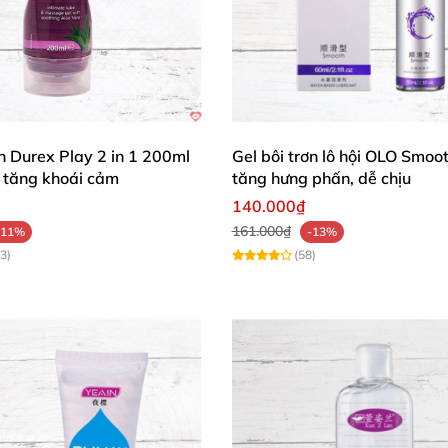
ơn Durex Play 2 in 1 200ml
Gel bôi trơn lô hội OLO Smoo
tăng khoái cảm
tăng hưng phấn, dễ chịu
140.000₫
161.000₫
-11%
-13%
3)
(58)