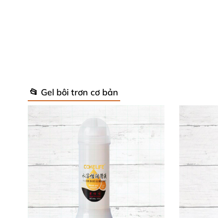
Thông số kỹ thuật quan trọng 📌
Quy cách đóng gói: Hộp gồm 10 ống x 3m
Thành phần chủ đạo: Nước tinh khiết, Gly
📂 Gel bôi trơn cơ bản
Hydroxypropyl Methylcellulose
Độ pH cân bằng, an toàn cho da và niêm
Hạn sử dụng lên đến 5 năm khi bảo quản 
Thương hiệu: Kawaii CJ – uy tín và chất 
Ý kiến khách hàng sau khi sử dụng 