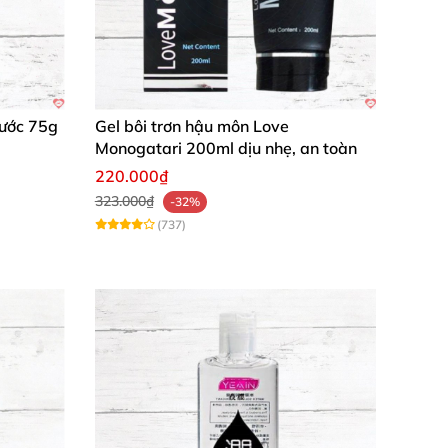
Nước 75g
Gel bôi trơn hậu môn Love
Monogatari 200ml dịu nhẹ, an toàn
220.000₫
323.000₫
-32%
(737)