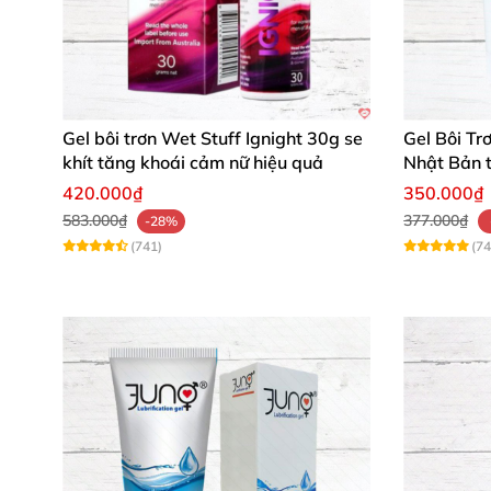
Gel bôi trơn Wet Stuff Ignight 30g se
Gel Bôi Tr
khít tăng khoái cảm nữ hiệu quả
Nhật Bản 
dụng
420.000₫
350.000₫
583.000₫
377.000₫
-28%
(741)
(74