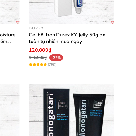
DUREX
oisture
Gel bôi trơn Durex KY Jelly 50g an
mềm
toàn tự nhiên mua ngay
120.000₫
176.000₫
-32%
(750)