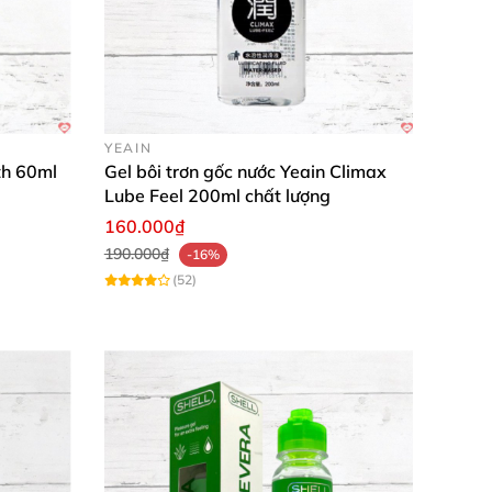
YEAIN
th 60ml
Gel bôi trơn gốc nước Yeain Climax
Lube Feel 200ml chất lượng
160.000₫
190.000₫
-16%
(52)