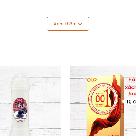
Xem thêm
l
cerin, Xanthan Gum, Axit Citric-water, Methyl P-hydroxy
 mạc nhạy cảm
nơi khô ráo, thoáng mát
lượng Nhật Bản
