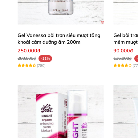
Gel Vanessa bôi trơn siêu mượt tăng
Gel bôi t
khoái cảm dưỡng ẩm 200ml
mềm mượt 
250.000₫
90.000₫
280.000₫
136.000₫
-11%
(780)
(77