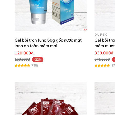
DUREX
Gel bôi trơn Juno 50g gốc nước mát
Gel bôi tr
lạnh an toàn mềm mại
mềm mượt 
120.000₫
330.000₫
153.000₫
371.000₫
-22%
(735)
(17