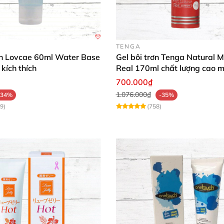
TENGA
rơn Lovcae 60ml Water Base
Gel bôi trơn Tenga Natural M
kích thích
Real 170ml chất lượng cao 
mượt an toàn
700.000₫
1.076.000₫
-34%
-35%
9)
(758)