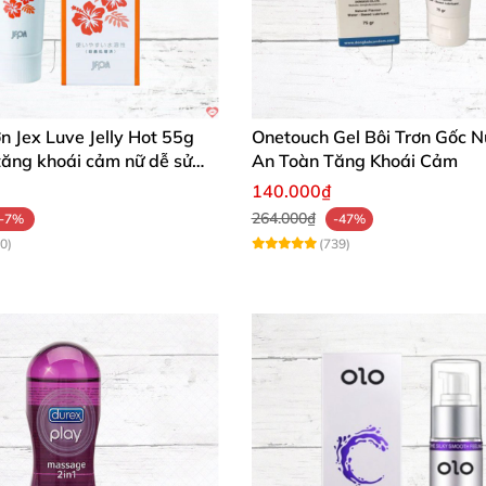
ơn Jex Luve Jelly Hot 55g
Onetouch Gel Bôi Trơn Gốc 
tăng khoái cảm nữ dễ sử
An Toàn Tăng Khoái Cảm
140.000₫
264.000₫
-7%
-47%
0)
(739)