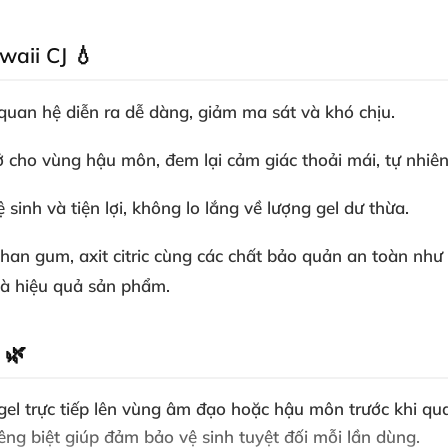
waii CJ 💧
 quan hệ diễn ra dễ dàng, giảm ma sát và khó chịu.
 cho vùng hậu môn, đem lại cảm giác thoải mái, tự nhiên
inh và tiện lợi, không lo lắng về lượng gel dư thừa.
nthan gum, axit citric cùng các chất bảo quản an toàn nh
và hiệu quả sản phẩm.
 🌿
el trực tiếp lên vùng âm đạo hoặc hậu môn trước khi qua
êng biệt giúp đảm bảo vệ sinh tuyệt đối mỗi lần dùng.