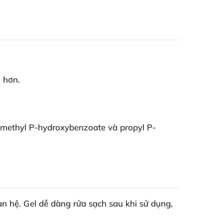
 hơn.
ư methyl P-hydroxybenzoate và propyl P-
n hệ. Gel dễ dàng rửa sạch sau khi sử dụng,