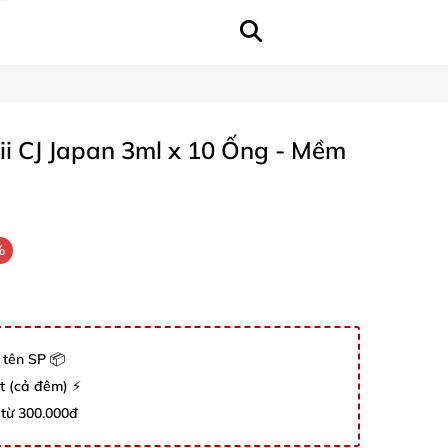
ii CJ Japan 3ml x 10 Ống - Mềm
%
 tên SP 📦
út (cả đêm) ⚡
 từ 300.000đ