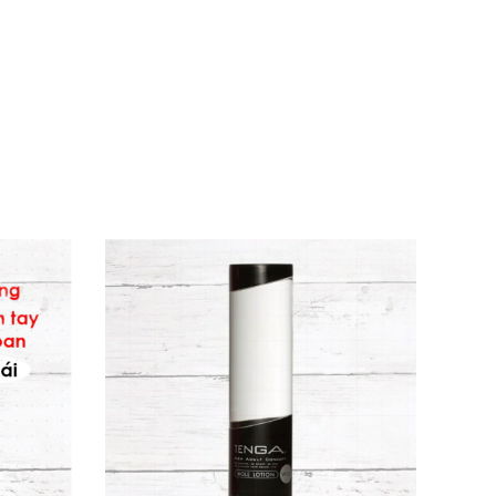
benzoate, Propyl P-hydroxybenzoate,