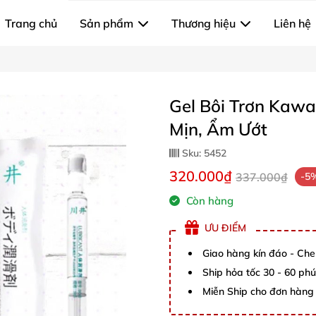
Trang chủ
Sản phẩm
Thương hiệu
Liên hệ
Gel Bôi Trơn Kawa
Mịn, Ẩm Ướt
Sku:
5452
320.000₫
337.000₫
-5
Còn hàng
ƯU ĐIỂM
Giao hàng kín đáo - Che
Ship hỏa tốc 30 - 60 ph
Miễn Ship cho đơn hàng