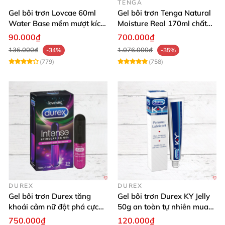
TENGA
Gel bôi trơn Lovcae 60ml
Gel bôi trơn Tenga Natural
Water Base mềm mượt kích
Moisture Real 170ml chất
thích
lượng cao mềm mượt an
90.000₫
700.000₫
toàn
136.000₫
1.076.000₫
-34%
-35%
(779)
(758)
DUREX
DUREX
Gel bôi trơn Durex tăng
Gel bôi trơn Durex KY Jelly
khoái cảm nữ đột phá cực
50g an toàn tự nhiên mua
thích
ngay
750.000₫
120.000₫