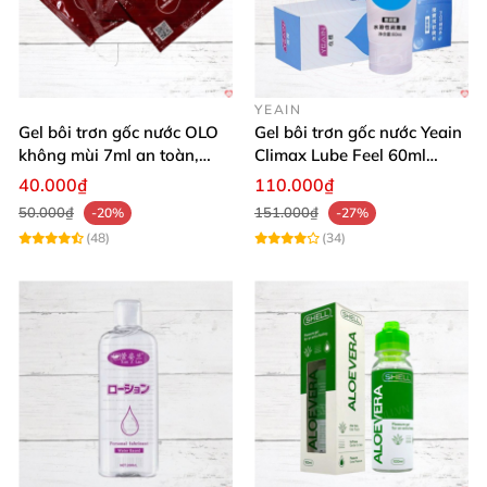
YEAIN
Gel bôi trơn gốc nước OLO
Gel bôi trơn gốc nước Yeain
không mùi 7ml an toàn,
Climax Lube Feel 60ml
chất lượng
Thăng hoa tối ưu
40.000₫
110.000₫
50.000₫
151.000₫
-20%
-27%
(48)
(34)