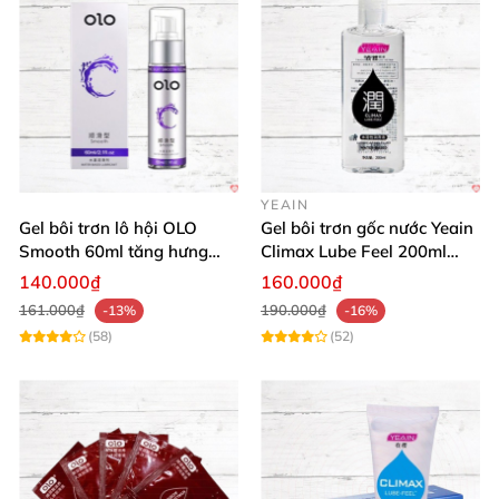
YEAIN
Gel bôi trơn lô hội OLO
Gel bôi trơn gốc nước Yeain
Smooth 60ml tăng hưng
Climax Lube Feel 200ml
phấn, dễ chịu
chất lượng
140.000₫
160.000₫
161.000₫
190.000₫
-13%
-16%
(58)
(52)