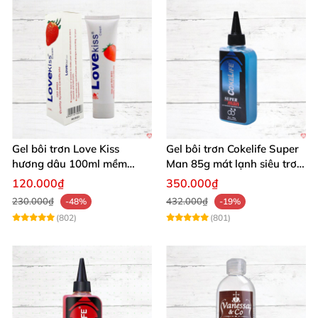
Gel bôi trơn Love Kiss
Gel bôi trơn Cokelife Super
hương dâu 100ml mềm
Man 85g mát lạnh siêu trơn
mượt an toàn thơm
an toàn
120.000₫
350.000₫
230.000₫
432.000₫
-48%
-19%
(802)
(801)