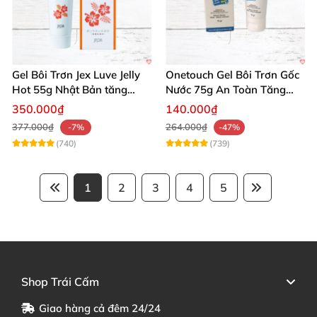
Gel Bôi Trơn Jex Luve Jelly
Onetouch Gel Bôi Trơn Gốc
Hot 55g Nhật Bản tăng
Nước 75g An Toàn Tăng
khoái cảm nữ dễ sử dụng
Khoái Cảm
350.000₫
140.000₫
377.000₫
264.000₫
-7%
-47%
(740)
(739)
1
2
3
4
5
Shop Trái Cấm
Giao hàng cả đêm 24/24