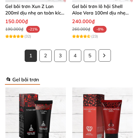
Gel bôi trơn Xun Z Lan
Gel bôi trơn lô hội Shell
200ml dịu nhẹ an toàn kích
Aloe Vera 100ml dịu nhẹ
thích sảng khoái
tăng khoái cảm
150.000₫
240.000₫
190.000₫
260.000₫
-21%
-8%
(32)
(23)
1
2
3
4
5
📂 Gel bôi trơn