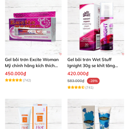
Gel bôi trơn Excite Woman
Gel bôi trơn Wet Stuff
Mỹ chính hãng kích thích
Ignight 30g se khít tăng
khoái cảm nữ
khoái cảm nữ hiệu quả
450.000₫
420.000₫
(742)
583.000₫
-28%
(741)