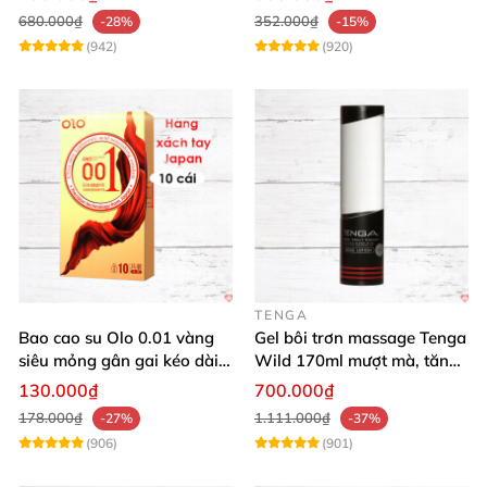
680.000₫
352.000₫
-28%
-15%
(942)
(920)
TENGA
Bao cao su Olo 0.01 vàng
Gel bôi trơn massage Tenga
siêu mỏng gân gai kéo dài
Wild 170ml mượt mà, tăng
yêu đỉnh
khoái cảm
130.000₫
700.000₫
178.000₫
1.111.000₫
-27%
-37%
(906)
(901)