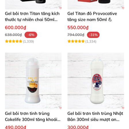
Gel bôi trơn Titan tăng kích
Gel Titan đỏ Provocative
thước tự nhiên chai 50ml
tăng size nam 50ml 💪
siêu mạnh
600.000₫
550.000₫
638.000₫
794.000₫
-6%
-31%
(1,339)
(1,334)
Gel bôi trơn tinh trùng
Gel bôi trơn tinh trùng Nhật
Cokelife 300ml tăng khoái
Bản 300ml siêu mượt an
cảm, an toàn
toàn cho yêu
490.000₫
300.000₫