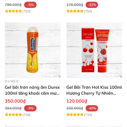
789.000₫
176.000₫
-5%
-32%
(750)
(750)
DUREX
Gel bôi trơn nóng ấm Durex
Gel Bôi Trơn Hot Kiss 100ml
100ml tăng khoái cảm mượt
Hương Cherry Tự Nhiên
mà
Mượt Mà
350.000₫
120.000₫
384.000₫
200.000₫
-9%
-40%
(748)
(743)