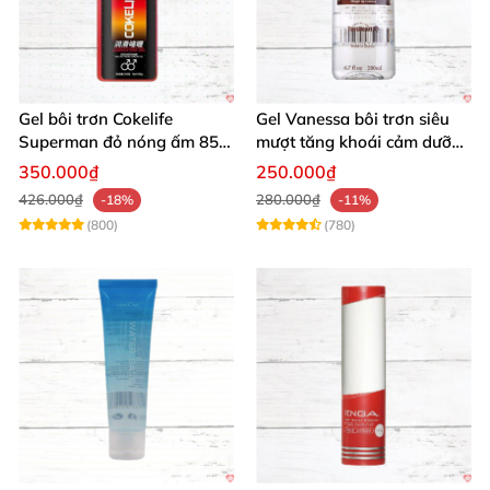
Gel bôi trơn Cokelife
Gel Vanessa bôi trơn siêu
Superman đỏ nóng ấm 85g
mượt tăng khoái cảm dưỡng
giảm đau rát
ẩm 200ml
350.000₫
250.000₫
426.000₫
280.000₫
-18%
-11%
(800)
(780)