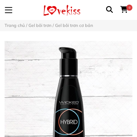
0
Trang chủ
/
Gel bôi trơn
/
Gel bôi trơn cơ bản