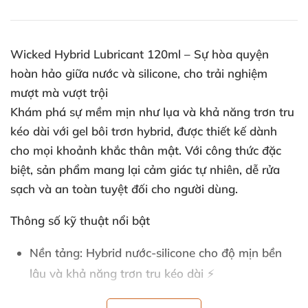
Wicked Hybrid Lubricant 120ml – Sự hòa quyện
hoàn hảo giữa nước và silicone, cho trải nghiệm
mượt mà vượt trội
Khám phá sự mềm mịn như lụa và khả năng trơn tru
kéo dài với gel bôi trơn hybrid, được thiết kế dành
cho mọi khoảnh khắc thân mật. Với công thức đặc
biệt, sản phẩm mang lại cảm giác tự nhiên, dễ rửa
sạch và an toàn tuyệt đối cho người dùng.
Thông số kỹ thuật nổi bật
Nền tảng: Hybrid nước-silicone cho độ mịn bền
lâu và khả năng trơn tru kéo dài ⚡
Dung tích: 120ml, đủ dùng cho nhiều lần, mang