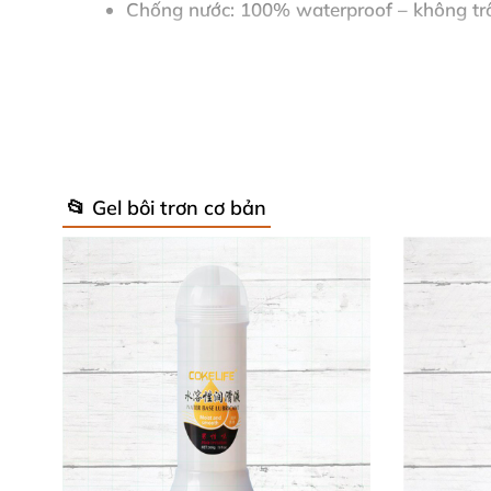
Chống nước: 100% waterproof – không trôi
Thiết kế chai: Bơm dễ cầm, một tay sử dụ
Fusion Silicone Deep Action không chỉ giúp g
và nồng nhiệt hơn. Sản phẩm phù hợp với mọ
toàn cho da.
📂 Gel bôi trơn cơ bản
Lợi ích nổi bật
Lớp lướt dày dặn, mang lại cảm giác đẳng
Dịu nhẹ với da mỏng manh, ít kích ứng – t
Được làm từ silicone tinh khiết, giúp bạn
Dùng rất ít là đủ; có thể tái bôi nếu cần. 
Nhận xét từ khách hàng thực tế