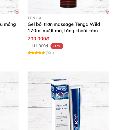
TENGA
êu mỏng
Gel bôi trơn massage Tenga Wild
170ml mượt mà, tăng khoái cảm
700.000₫
1.111.000₫
-37%
(901)
 một cách tự tin và an toàn. Sản phẩm không
ận hưởng sự trơn tru tối đa!