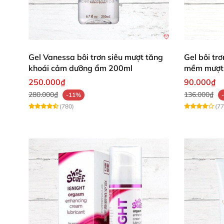
Bạn muốn mình điều chỉnh giọng văn sang m
Gel Vanessa bôi trơn siêu mượt tăng
Gel bôi t
thay đổi số lượng nhận xét sao cho phù hợp 
khoái cảm dưỡng ẩm 200ml
mềm mượt 
250.000₫
90.000₫
280.000₫
136.000₫
-11%
(780)
(77