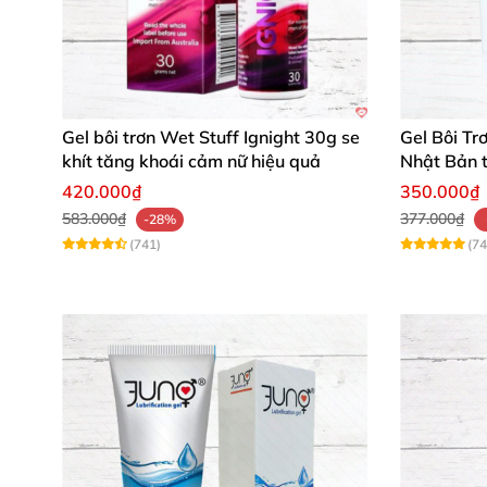
Gel bôi trơn Wet Stuff Ignight 30g se
Gel Bôi Tr
khít tăng khoái cảm nữ hiệu quả
Nhật Bản 
dụng
420.000₫
350.000₫
583.000₫
377.000₫
-28%
(741)
(74