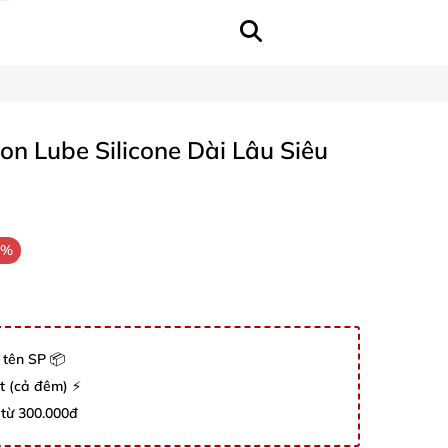
on Lube Silicone Dài Lâu Siêu
1%
 tên SP 📦
út (cả đêm) ⚡
 từ 300.000đ