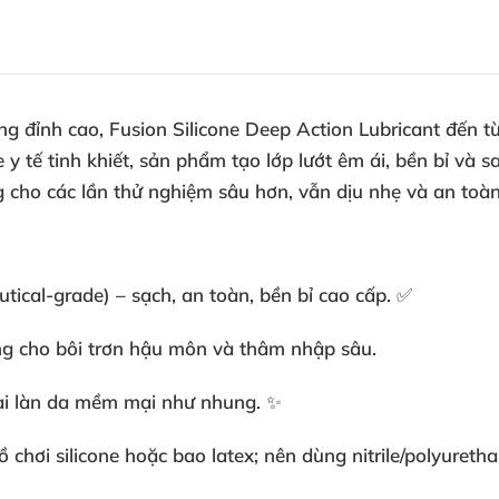
ng đỉnh cao, Fusion Silicone Deep Action Lubricant đến t
 y tế tinh khiết, sản phẩm tạo lớp lướt êm ái, bền bỉ và
ng cho các lần thử nghiệm sâu hơn, vẫn dịu nhẹ và an toà
utical-grade) – sạch, an toàn, bền bỉ cao cấp. ✅
ởng cho bôi trơn hậu môn và thâm nhập sâu.
 lại làn da mềm mại như nhung. ✨
chơi silicone hoặc bao latex; nên dùng nitrile/polyurethan