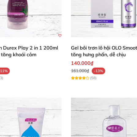
ơn Durex Play 2 in 1 200ml
Gel bôi trơn lô hội OLO Smoo
tăng khoái cảm
tăng hưng phấn, dễ chịu
140.000₫
161.000₫
-11%
-13%
3)
(58)