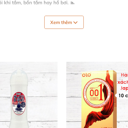
 khi tắm, bồn tắm hay hồ bơi. 🏊
ng, không lem luốc. ✋
Xem thêm
iảm ma sát tức thì mà còn kéo dài thời gian tận hưởng, 
i cấp độ trải nghiệm, từ người mới tới những đánh thức
 cấp cho mọi kiểu khám phá.
ự tin thử nghiệm mà không lo rát hay sần.
 tận hưởng marathon session mà không bị khô ráp.
Tránh tiếp xúc đồ chơi silicone; sau dùng rửa sạch với xà p