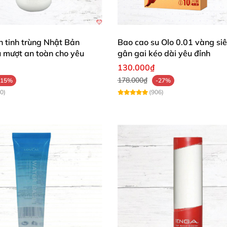
ốt buổi mà không khô, da nhạy cảm vẫn êm.”
ơn tinh trùng Nhật Bản
Bao cao su Olo 0.01 vàng si
mượt cho massage và tắm chung; chai bơm tiện lợi.”
 mượt an toàn cho yêu
gân gai kéo dài yêu đỉnh
130.000₫
trọng, da mềm mịn sau dùng, đáng tiền.”
178.000₫
-15%
-27%
0)
(906)
 trơn cao cấp, giúp bạn nâng tầm trải nghiệm yêu đương
ho những khoảnh khắc thăng hoa và cảm xúc trọn vẹn.
lớp lướt tuyệt vời này nhé. Thêm vào giỏ hàng ngay để t