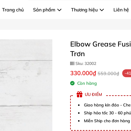
Trang chủ
Sản phẩm
Thương hiệu
Liên hệ
Elbow Grease Fusi
Trơn
Sku:
32002
330.000₫
559.000₫
-4
Còn hàng
ƯU ĐIỂM
Giao hàng kín đáo - Che
Ship hỏa tốc 30 - 60 ph
Miễn Ship cho đơn hàng