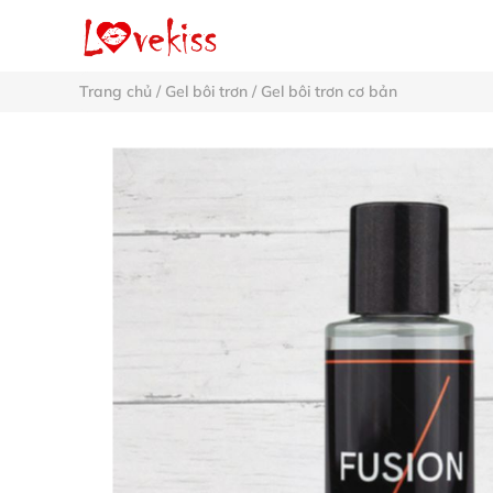
Trang chủ
/
Gel bôi trơn
/
Gel bôi trơn cơ bản