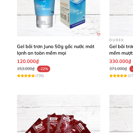
DUREX
Gel bôi trơn Juno 50g gốc nước mát
Gel bôi tr
lạnh an toàn mềm mại
mềm mượt 
120.000₫
330.000₫
153.000₫
371.000₫
-22%
(735)
(17