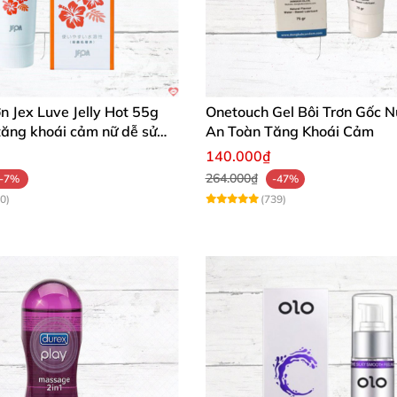
ơn Jex Luve Jelly Hot 55g
Onetouch Gel Bôi Trơn Gốc 
tăng khoái cảm nữ dễ sử
An Toàn Tăng Khoái Cảm
140.000₫
264.000₫
-7%
-47%
0)
(739)