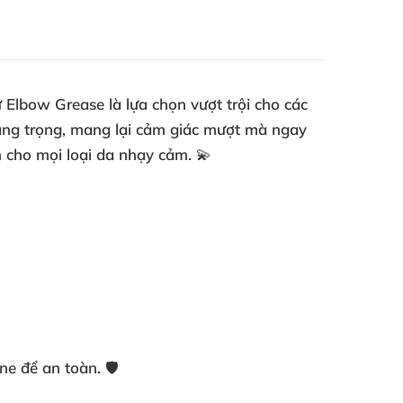
ừ Elbow Grease là lựa chọn vượt trội cho các
 sang trọng, mang lại cảm giác mượt mà ngay
n cho mọi loại da nhạy cảm. 💫
e để an toàn. 🛡️