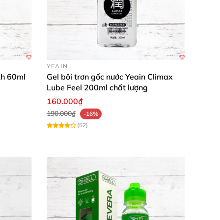
YEAIN
th 60ml
Gel bôi trơn gốc nước Yeain Climax
Lube Feel 200ml chất lượng
160.000₫
190.000₫
-16%
(52)