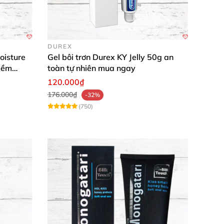
ẽ)? Bạn có muốn thêm một vài emoji nữa hay
DUREX
oisture
Gel bôi trơn Durex KY Jelly 50g an
mềm
toàn tự nhiên mua ngay
120.000₫
176.000₫
-32%
(750)