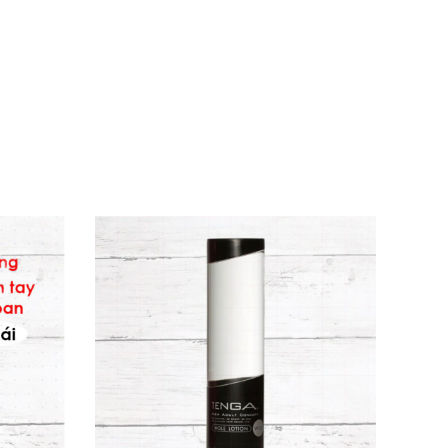
cho bạn và người thương trải nghiệm mượt mà
 khía cạnh muốn khám phá sâu hơn mà vẫn an
hòng nhẹ để vệ sinh tối ưu.