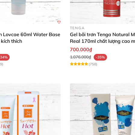
ức nào (thân mật, chuyên nghiệp, hay bán hàng mạnh m
TENGA
rơn Lovcae 60ml Water Base
Gel bôi trơn Tenga Natural M
với chiến lược SEO của bạn không?
kích thích
Real 170ml chất lượng cao 
mượt an toàn
700.000₫
1.076.000₫
-34%
-35%
9)
(758)