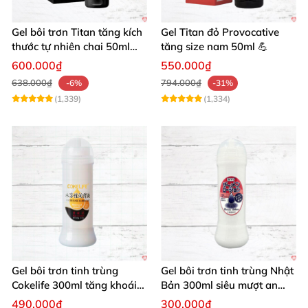
Gel bôi trơn Titan tăng kích
Gel Titan đỏ Provocative
thước tự nhiên chai 50ml
tăng size nam 50ml 💪
siêu mạnh
600.000₫
550.000₫
638.000₫
794.000₫
-6%
-31%
(1,339)
(1,334)
Gel bôi trơn tinh trùng
Gel bôi trơn tinh trùng Nhật
Cokelife 300ml tăng khoái
Bản 300ml siêu mượt an
cảm, an toàn
toàn cho yêu
490.000₫
300.000₫