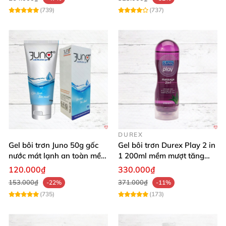
(739)
(737)
DUREX
Gel bôi trơn Juno 50g gốc
Gel bôi trơn Durex Play 2 in
nước mát lạnh an toàn mềm
1 200ml mềm mượt tăng
mại
khoái cảm
120.000₫
330.000₫
153.000₫
371.000₫
-22%
-11%
(735)
(173)