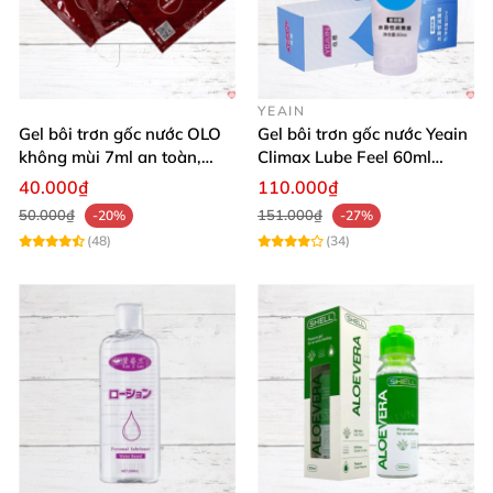
YEAIN
Gel bôi trơn gốc nước OLO
Gel bôi trơn gốc nước Yeain
không mùi 7ml an toàn,
Climax Lube Feel 60ml
chất lượng
Thăng hoa tối ưu
40.000₫
110.000₫
50.000₫
151.000₫
-20%
-27%
(48)
(34)