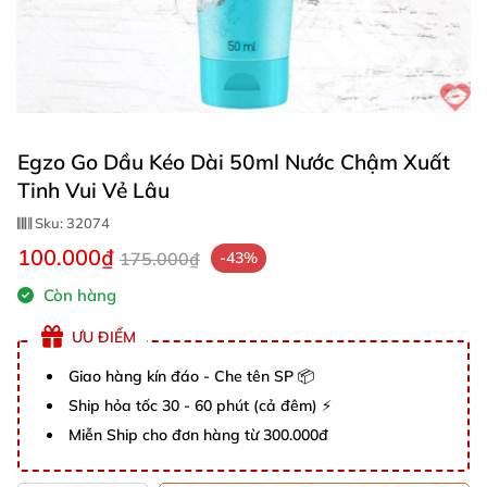
Egzo Go Dầu Kéo Dài 50ml Nước Chậm Xuất
Tinh Vui Vẻ Lâu
Sku:
32074
100.000₫
175.000₫
-43%
Còn hàng
ƯU ĐIỂM
Giao hàng kín đáo - Che tên SP 📦
Ship hỏa tốc 30 - 60 phút (cả đêm) ⚡
Miễn Ship cho đơn hàng từ 300.000đ