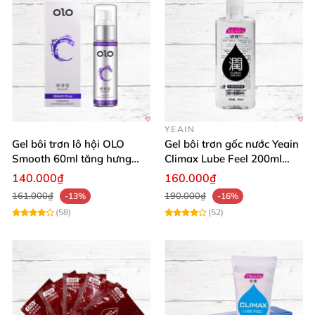
YEAIN
Gel bôi trơn lô hội OLO
Gel bôi trơn gốc nước Yeain
Smooth 60ml tăng hưng
Climax Lube Feel 200ml
phấn, dễ chịu
chất lượng
140.000₫
160.000₫
161.000₫
190.000₫
-13%
-16%
(58)
(52)