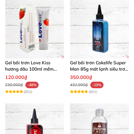
Gel bôi trơn Love Kiss
Gel bôi trơn Cokelife Super
hương dâu 100ml mềm
Man 85g mát lạnh siêu trơn
mượt an toàn thơm
an toàn
120.000₫
350.000₫
230.000₫
432.000₫
-48%
-19%
(802)
(801)