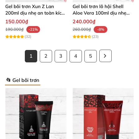
Gel bôi trơn Xun Z Lan
Gel bôi trơn lô hội Shell
200ml dịu nhẹ an toàn kích
Aloe Vera 100ml dịu nhẹ
thích sảng khoái
tăng khoái cảm
150.000₫
240.000₫
190.000₫
260.000₫
-21%
-8%
(32)
(23)
1
2
3
4
5
📂 Gel bôi trơn