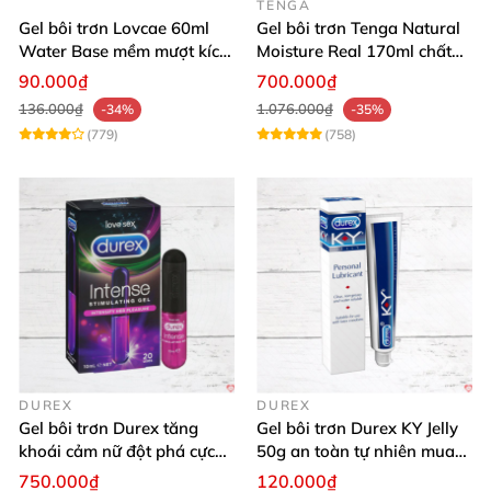
TENGA
Gel bôi trơn Lovcae 60ml
Gel bôi trơn Tenga Natural
Water Base mềm mượt kích
Moisture Real 170ml chất
thích
lượng cao mềm mượt an
90.000₫
700.000₫
toàn
136.000₫
1.076.000₫
-34%
-35%
(779)
(758)
DUREX
DUREX
Gel bôi trơn Durex tăng
Gel bôi trơn Durex KY Jelly
khoái cảm nữ đột phá cực
50g an toàn tự nhiên mua
thích
ngay
750.000₫
120.000₫