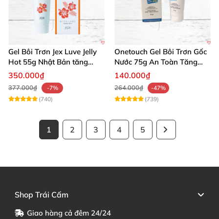
Gel Bôi Trơn Jex Luve Jelly
Onetouch Gel Bôi Trơn Gốc
Hot 55g Nhật Bản tăng
Nước 75g An Toàn Tăng
khoái cảm nữ dễ sử dụng
Khoái Cảm
350.000₫
140.000₫
377.000₫
264.000₫
-7%
-47%
(740)
(739)
1
2
3
4
5
Shop Trái Cấm
Giao hàng cả đêm 24/24