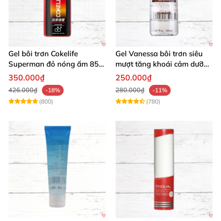
Gel bôi trơn Cokelife
Gel Vanessa bôi trơn siêu
Superman đỏ nóng ấm 85g
mượt tăng khoái cảm dưỡng
giảm đau rát
ẩm 200ml
350.000₫
250.000₫
426.000₫
280.000₫
-18%
-11%
(800)
(780)