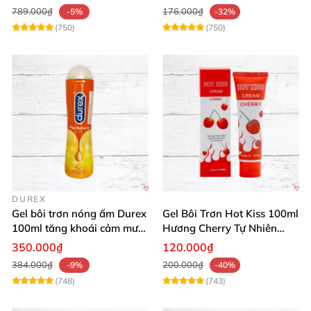
789.000₫
176.000₫
-5%
-32%
(750)
(750)
DUREX
Gel bôi trơn nóng ấm Durex
Gel Bôi Trơn Hot Kiss 100ml
100ml tăng khoái cảm mượt
Hương Cherry Tự Nhiên
mà
Mượt Mà
350.000₫
120.000₫
384.000₫
200.000₫
-9%
-40%
(748)
(743)