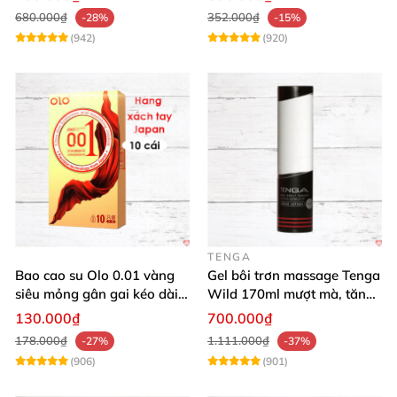
680.000₫
352.000₫
-28%
-15%
(942)
(920)
TENGA
Bao cao su Olo 0.01 vàng
Gel bôi trơn massage Tenga
siêu mỏng gân gai kéo dài
Wild 170ml mượt mà, tăng
yêu đỉnh
khoái cảm
130.000₫
700.000₫
178.000₫
1.111.000₫
-27%
-37%
(906)
(901)