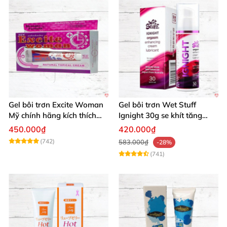
Gel bôi trơn Excite Woman
Gel bôi trơn Wet Stuff
Mỹ chính hãng kích thích
Ignight 30g se khít tăng
khoái cảm nữ
khoái cảm nữ hiệu quả
450.000₫
420.000₫
(742)
583.000₫
-28%
(741)