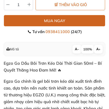
🛒 THÊM VÀO GIỎ
MUA NGAY
📞 Tư vấn
0938411000
(24/7)
Mô tả
−
100%
+
Egzo Go Dầu Bôi Trơn Kéo Dài Thời Gian 50ml – Bí
Quyết Thăng Hoa Đam Mê! 🔥
Egzo Go chính là gel bôi trơn kéo dài xuất tinh đỉnh
cao, dựa trên nền nước tinh khiết an toàn. Sản phẩm
từ thương hiệu EGZO (U.K.) mang công thức đặc biệt,
giảm nhạy cảm hiệu quả nhờ chiết xuất bạc hà tự
nhiên, tạo cảm giác mát lạnh sảng khoái. Không chỉ