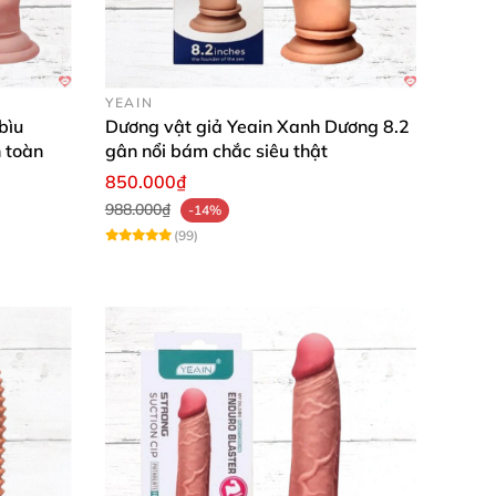
YEAIN
bìu
Dương vật giả Yeain Xanh Dương 8.2
 toàn
gân nổi bám chắc siêu thật
850.000₫
988.000₫
-14%
(99)