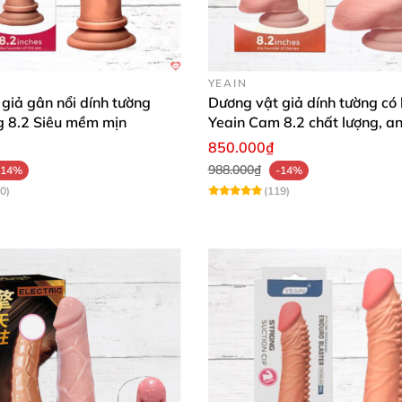
YEAIN
giả gân nổi dính tường
Dương vật giả dính tường có 
g 8.2 Siêu mềm mịn
Yeain Cam 8.2 chất lượng, an
850.000₫
988.000₫
-14%
-14%
0)
(119)