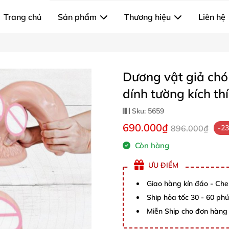
Trang chủ
Sản phẩm
Thương hiệu
Liên hệ
Dương vật giả chó 
dính tường kích th
Sku:
5659
690.000₫
896.000₫
-2
Còn hàng
ƯU ĐIỂM
Giao hàng kín đáo - Che
Ship hỏa tốc 30 - 60 ph
Miễn Ship cho đơn hàng