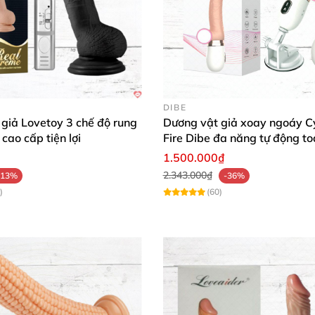
DIBE
giả Lovetoy 3 chế độ rung
Dương vật giả xoay ngoáy C
cao cấp tiện lợi
Fire Dibe đa năng tự động to
gắn tường
1.500.000₫
2.343.000₫
-13%
-36%
)
(60)