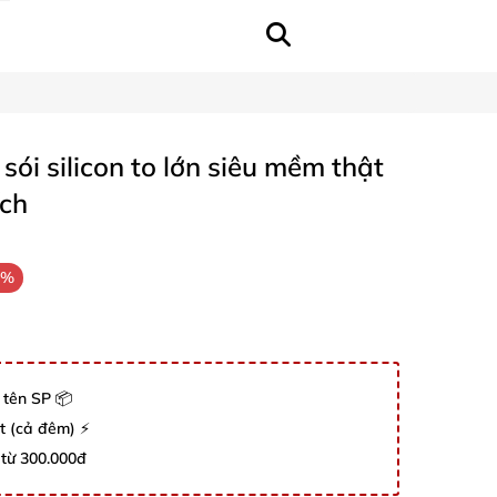
sói silicon to lớn siêu mềm thật
ích
3%
 tên SP 📦
út (cả đêm) ⚡
 từ 300.000đ