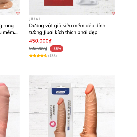
JIUAI
g rung
Dương vật giả siêu mềm dẻo dính
êu mềm
tường Jiuai kích thích phái đẹp
450.000₫
692.000₫
-35%
(133)