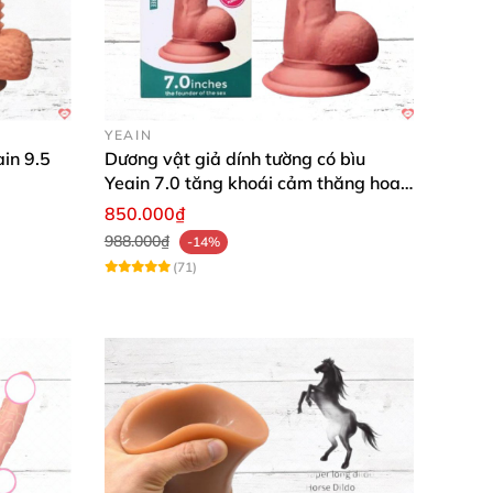
YEAIN
in 9.5
Dương vật giả dính tường có bìu
Yeain 7.0 tăng khoái cảm thăng hoa
ngay
850.000₫
988.000₫
-14%
(71)