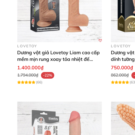
LOVETOY
LOVETOY
Dương vật giả Lovetoy Liam cao cấp
Dương vật 
mềm mịn rung xoay tỏa nhiệt đế
dính tường 
tường
1.400.000₫
750.000₫
1.794.000₫
862.000₫
-22%
(66)
(63