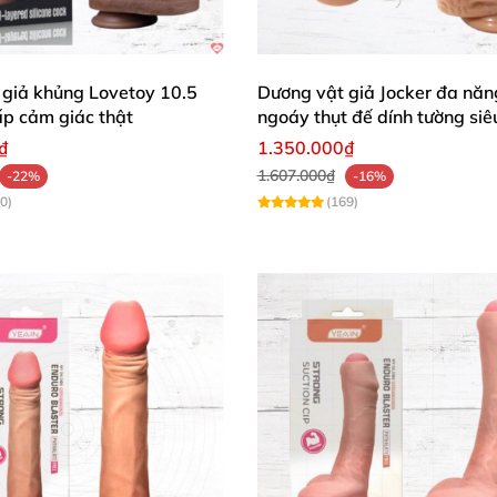
 giả khủng Lovetoy 10.5
Dương vật giả Jocker đa năn
ấp cảm giác thật
ngoáy thụt đế dính tường si
mại
₫
1.350.000₫
1.607.000₫
-22%
-16%
0)
(169)