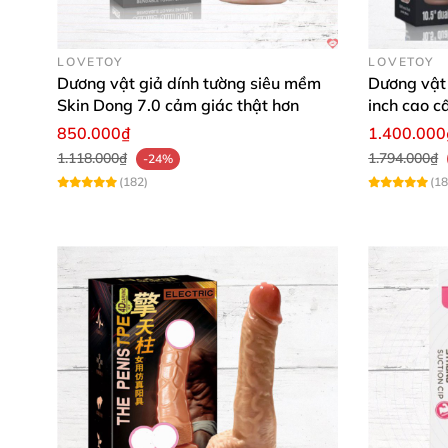
LOVETOY
LOVETOY
Dương vật giả dính tường siêu mềm
Dương vật
Skin Dong 7.0 cảm giác thật hơn
inch cao c
850.000₫
1.400.000
1.118.000₫
1.794.000₫
-24%
(182)
(18