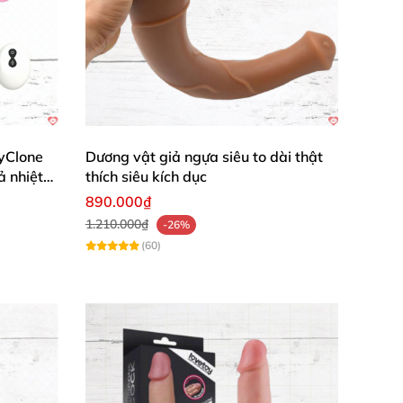
yClone
Dương vật giả ngựa siêu to dài thật
ả nhiệt
thích siêu kích dục
890.000₫
1.210.000₫
-26%
(60)