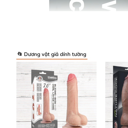
📂 Dương vật giả dính tường