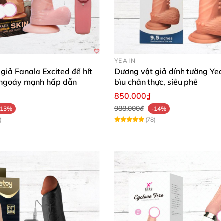
YEAIN
giả Fanala Excited đế hít
Dương vật giả dính tường Yea
 ngoáy mạnh hấp dẫn
bìu chân thực, siêu phê
850.000₫
988.000₫
-13%
-14%
)
(78)