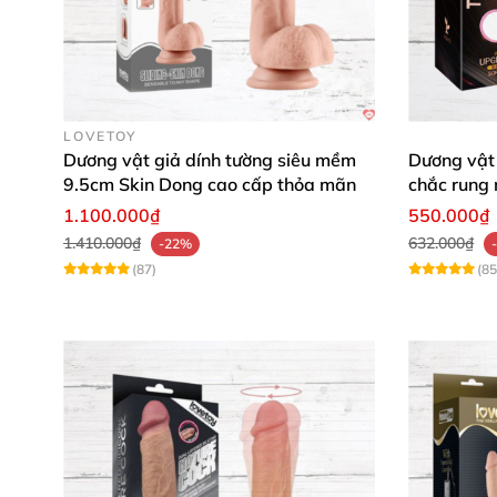
LOVETOY
Dương vật giả dính tường siêu mềm
Dương vật 
9.5cm Skin Dong cao cấp thỏa mãn
chắc rung
1.100.000₫
550.000₫
1.410.000₫
632.000₫
-22%
(87)
(85