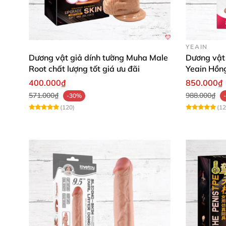
YEAIN
Dương vật giả dính tường Muha Male
Dương vật 
Root chất lượng tốt giá ưu đãi
Yeain Hồn
400.000₫
850.000₫
571.000₫
988.000₫
-30%
(120)
(12