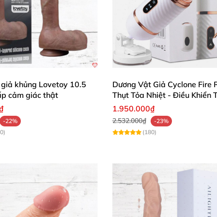
Dương vật 2 đầu rung đa chế độ rung sạc điện - Leten Mashimaro giá
 giả khủng Lovetoy 10.5
Dương Vật Giả Cyclone Fire 
ấp cảm giác thật
Thụt Tỏa Nhiệt - Điều Khiển 
₫
1.950.000₫
2.532.000₫
-22%
-23%
0)
(180)