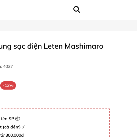
ung sạc điện Leten Mashimaro
u:
4037
-13%
 tên SP 📦
út (cả đêm) ⚡
 từ 300.000đ