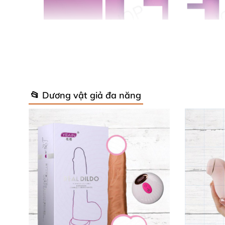
📂 Dương vật giả đa năng
Sỉ 