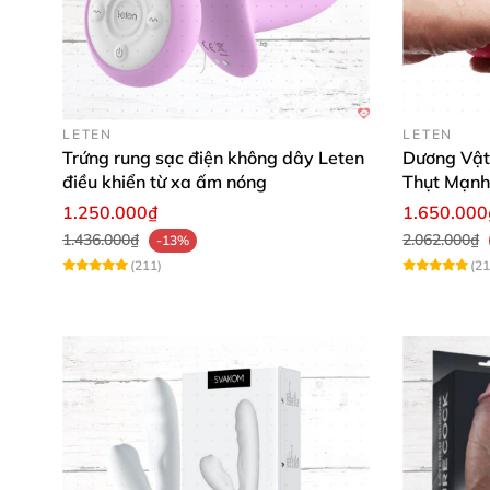
Hãy để Leten Mashimaro đồng hành cùng bạn 
nhanh tay sở hữu ngay sản phẩm đỉnh cao nà
trải nghiệm tuyệt vời này!
LETEN
LETEN
Trứng rung sạc điện không dây Leten
Dương Vật
Sỉ 
điều khiển từ xa ấm nóng
Thụt Mạn
1.250.000₫
1.650.000
Sỉ 
1.436.000₫
2.062.000₫
-13%
(211)
(21
Sỉ 
Sỉ 