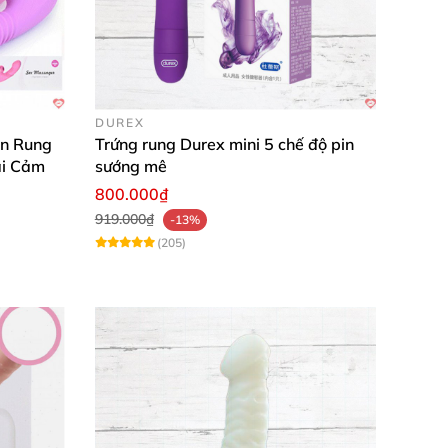
sự mới mẻ chưa từng có. Đừng chần chừ, hãy
 🚀💖 Mua hàng ngay hôm nay để không bỏ lỡ
DUREX
ản Rung
Trứng rung Durex mini 5 chế độ pin
 tốt
ái Cảm
sướng mê
800.000₫
 tốt
919.000₫
-13%
(205)
 tốt
 tốt