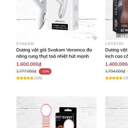
Sỉ 
SVAKOM
LOVETOY
Dương vật giả Svakom Veromca đa
Dương vật
năng rung thụt toả nhiệt hút mạnh
inch cao c
1.600.000₫
1.400.000
1.777.000₫
1.794.000₫
-10%
(185)
(18