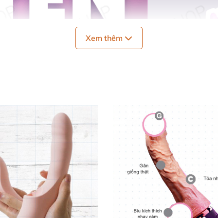
Xem thêm
Dương vật 2 đầu rung đa chế độ rung sạc điện - Leten Mashimaro giá