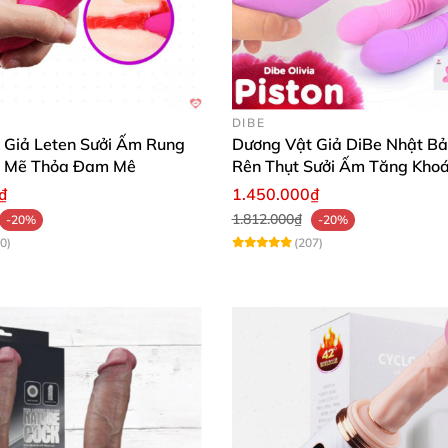
trong mỗi khoảnh khắc riêng tư, khám phá niềm vui và 
y để tận hưởng cảm giác thăng hoa khó quên mỗi ngày!
DIBE
 Giả Leten Sưởi Ấm Rung
Dương Vật Giả DiBe Nhật B
Dương vật 2 đầu rung đa chế độ rung sạc điện - Leten Mashimaro giá
h Mẽ Thỏa Đam Mê
Rên Thụt Sưởi Ấm Tăng Kho
₫
1.450.000₫
Dương vật 2 đầu rung đa chế độ rung sạc điện - Leten Mashimaro giá
1.812.000₫
-20%
-20%
0)
(207)
Dương vật 2 đầu rung đa chế độ rung sạc điện - Leten Mashimaro giá
Dương vật 2 đầu rung đa chế độ rung sạc điện - Leten Mashimaro giá