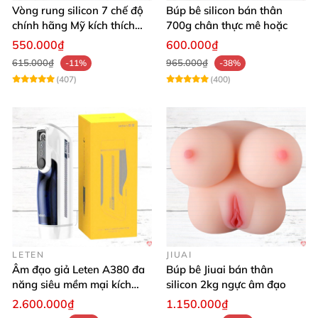
Vòng rung silicon 7 chế độ
Búp bê silicon bán thân
chính hãng Mỹ kích thích
700g chân thực mê hoặc
cực đỉnh
550.000₫
600.000₫
615.000₫
965.000₫
-11%
-38%
(407)
(400)
LETEN
JIUAI
Âm đạo giả Leten A380 đa
Búp bê Jiuai bán thân
năng siêu mềm mại kích
silicon 2kg ngực âm đạo
thích phái mạnh
2.600.000₫
1.150.000₫