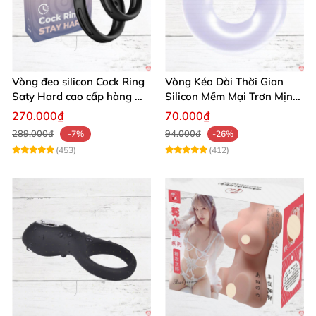
Vòng đeo silicon Cock Ring
Vòng Kéo Dài Thời Gian
Saty Hard cao cấp hàng Mỹ
Silicon Mềm Mại Trơn Mịn
chất lượng
Tăng Khoái Cảm
270.000₫
70.000₫
289.000₫
94.000₫
-7%
-26%
(453)
(412)