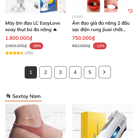
JIUAI
Máy âm đạo LC EasyLove
Âm đạo giả đa năng 2 đầu
xoay thụt bú đa năng 🔥
sạc điện rung Jiuai chất
lượng cao
1.800.000₫
750.000₫
2.903.000₫
862.000₫
-38%
-13%
(366)
1
2
3
4
5
📂 Sextoy Nam