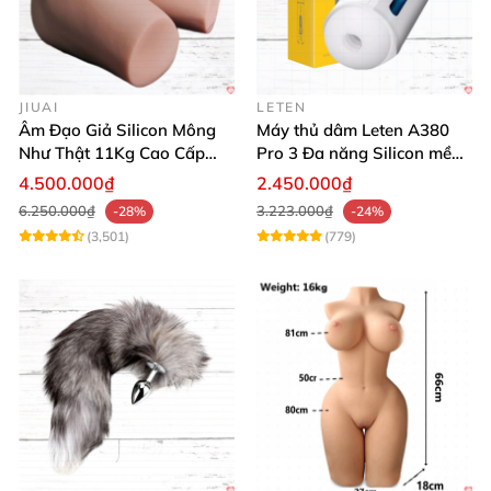
JIUAI
LETEN
Âm Đạo Giả Silicon Mông
Máy thủ dâm Leten A380
Như Thật 11Kg Cao Cấp
Pro 3 Đa năng Silicon mềm
Tăng Khoái Cảm
mại Cảm giác thật
4.500.000₫
2.450.000₫
6.250.000₫
3.223.000₫
-28%
-24%
(3,501)
(779)