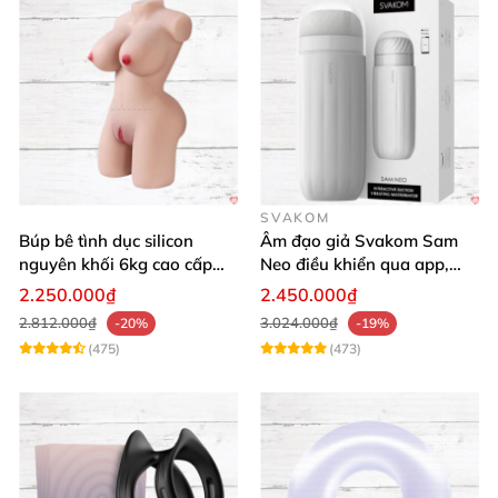
SVAKOM
Búp bê tình dục silicon
Âm đạo giả Svakom Sam
nguyên khối 6kg cao cấp
Neo điều khiển qua app,
giá rẻ mềm mại
webcam tương tác, trải
2.250.000₫
2.450.000₫
nghiệm thực tế
2.812.000₫
3.024.000₫
-20%
-19%
(475)
(473)