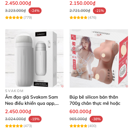
mại Cảm giác thật
cực mạnh
2.450.000₫
2.150.000₫
3.223.000₫
2.721.000₫
-24%
-21%
(779)
(476)
SVAKOM
Âm đạo giả Svakom Sam
Búp bê silicon bán thân
Neo điều khiển qua app,
700g chân thực mê hoặc
webcam tương tác, trải
2.450.000₫
600.000₫
nghiệm thực tế
3.024.000₫
965.000₫
-19%
-38%
(473)
(400)