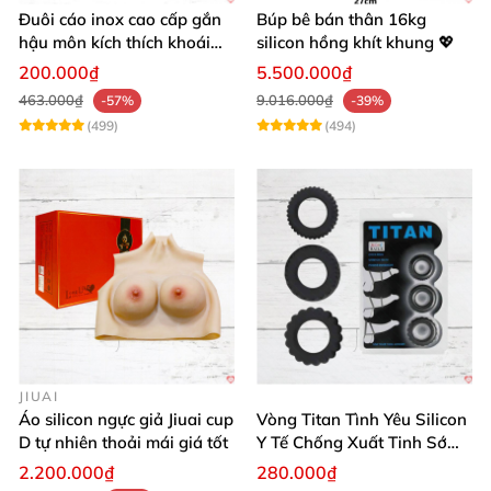
Đuôi cáo inox cao cấp gắn
Búp bê bán thân 16kg
hậu môn kích thích khoái
silicon hồng khít khung 💖
cảm
200.000₫
5.500.000₫
463.000₫
9.016.000₫
-57%
-39%
(499)
(494)
JIUAI
Áo silicon ngực giả Jiuai cup
Vòng Titan Tình Yêu Silicon
D tự nhiên thoải mái giá tốt
Y Tế Chống Xuất Tinh Sớm
Cao Cấp
2.200.000₫
280.000₫