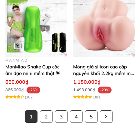
MANMIAO
ManMiao Shake Cup cốc
Mông giả silicon cao cấp
âm đạo mini mềm thật 🌟
nguyên khối 2.2kg mềm mại
khít bóp cực thật
650.000₫
1.150.000₫
866.000₫
1.493.000₫
-25%
-23%
(382)
(381)
1
2
3
4
5