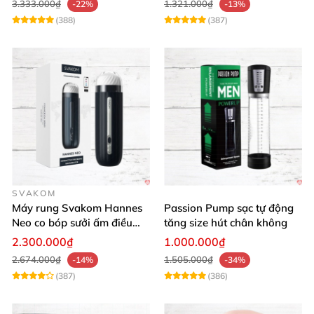
3.333.000₫
1.321.000₫
-22%
-13%
(388)
(387)
SVAKOM
Máy rung Svakom Hannes
Passion Pump sạc tự động
Neo co bóp sưởi ấm điều
tăng size hút chân không
khiển app
2.300.000₫
1.000.000₫
2.674.000₫
1.505.000₫
-14%
-34%
(387)
(386)