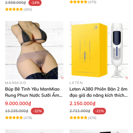
(479)
2.558.000₫
-14%
(493)
MANMIAO
LETEN
Búp Bê Tình Yêu ManMiao
Leten A380 Phiên Bản 2 âm
Rung Phun Nước Sưởi Ấm
đạo giả đa năng kích thích
Thông Minh
cực mạnh
9.000.000₫
2.150.000₫
13.235.000₫
2.721.000₫
-32%
-21%
(478)
(476)