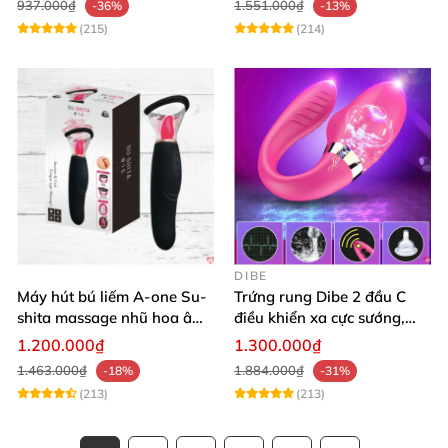
937.000₫
1.551.000₫
-36%
-13%
(215)
(214)
DIBE
Máy hút bú liếm A-one Su-
Trứng rung Dibe 2 đầu C
shita massage nhũ hoa âm
điều khiển xa cực sướng,
đạo cực phê
thích mê
1.200.000₫
1.300.000₫
1.463.000₫
1.884.000₫
-18%
-31%
(213)
(213)