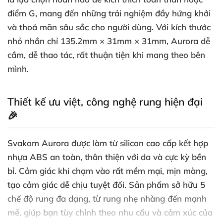
điểm G, mang đến những trải nghiệm đầy hứng khởi
và thoả mãn sâu sắc cho người dùng. Với kích thước
nhỏ nhắn chỉ 135.2mm × 31mm × 31mm, Aurora dễ
cầm, dễ thao tác, rất thuận tiện khi mang theo bên
mình.
Thiết kế ưu việt, công nghệ rung hiện đại
🎉
Svakom Aurora được làm từ silicon cao cấp kết hợp
nhựa ABS an toàn, thân thiện với da và cực kỳ bền
bỉ. Cảm giác khi chạm vào rất mềm mại, mịn màng,
tạo cảm giác dễ chịu tuyệt đối. Sản phẩm sở hữu 5
chế độ rung đa dạng, từ rung nhẹ nhàng đến mạnh
mẽ, giúp bạn tùy chỉnh theo nhu cầu và cảm xúc của