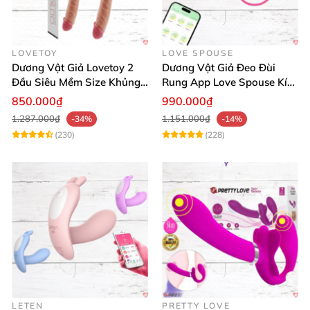
LOVETOY
LOVE SPOUSE
Dương Vật Giả Lovetoy 2
Dương Vật Giả Đeo Đùi
Đầu Siêu Mềm Size Khủng
Rung App Love Spouse Kích
Thăng Hoa
Thích Cho Les
850.000₫
990.000₫
1.287.000₫
1.151.000₫
-34%
-14%
(230)
(228)
LETEN
PRETTY LOVE