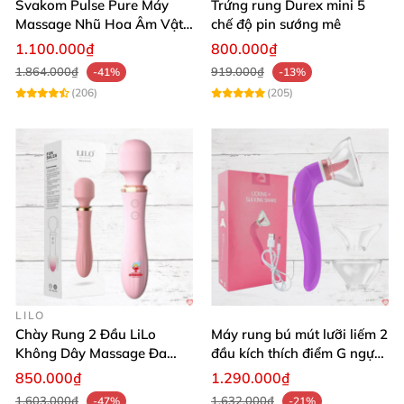
Svakom Pulse Pure Máy
Trứng rung Durex mini 5
Massage Nhũ Hoa Âm Vật
chế độ pin sướng mê
Sóng Âm Kích Thích Tối Ưu
1.100.000₫
800.000₫
1.864.000₫
919.000₫
-41%
-13%
(206)
(205)
LILO
Chày Rung 2 Đầu LiLo
Máy rung bú mút lưỡi liếm 2
Không Dây Massage Đa
đầu kích thích điểm G ngực
Năng Toả Nhiệt
âm đạo
850.000₫
1.290.000₫
1.603.000₫
1.632.000₫
-47%
-21%