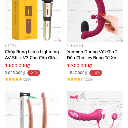
LETEN
YUNMAN
Chày Rung Leten Lightning
Yunman Dương Vật Giả 2
AV Stick V3 Cao Cấp Giảm
Đầu Cho Les Rung Từ Xa
Mỡ Giữ Dáng
Kích Thích
1.600.000₫
1.300.000₫
2.025.000₫
1.547.000₫
-21%
-16%
(238)
(235)