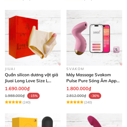
JIUAI
SVAKOM
Quần silicon dương vật giả
Máy Massage Svakom
Jiuai Long Love Size L
Pulse Pure Sóng Âm App
thăng hoa
Điều Khiển Hiện Đại
1.690.000₫
1.800.000₫
1.988.000₫
2.812.000₫
-15%
-36%
(240)
(240)