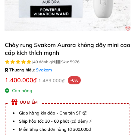
Chày rung Svakom Aurora không dây mini cao
cấp kích thích mạnh
|
49 đánh giá
|
Sku:
5976
Thương hiệu:
Svakom
1.400.000₫
1.489.000₫
-6%
Còn hàng
ƯU ĐIỂM
Giao hàng kín đáo - Che tên SP 📦
Ship hỏa tốc 30 - 60 phút (cả đêm) ⚡
Miễn Ship cho đơn hàng từ 300.000đ