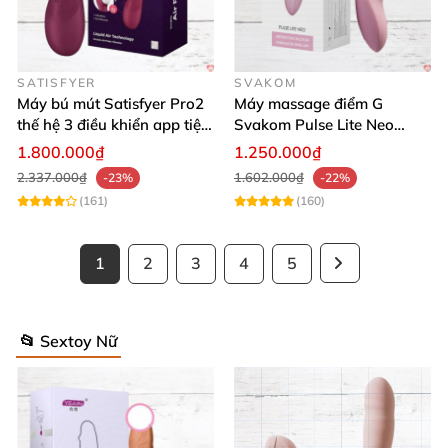
SATISFYER
SVAKOM
Máy bú mút Satisfyer Pro2
Máy massage điểm G
thế hệ 3 điều khiển app tiện
Svakom Pulse Lite Neo
lợi
công nghệ sóng hút
1.800.000₫
1.250.000₫
Bluetooth
2.337.000₫
1.602.000₫
-23%
-22%
(161)
(160)
1
2
3
4
5
📂 Sextoy Nữ