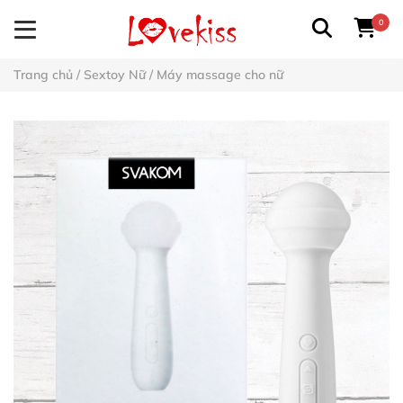
0
Trang chủ
/
Sextoy Nữ
/
Máy massage cho nữ