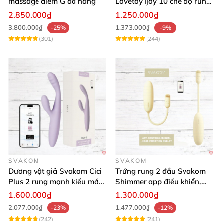
massage điểm G đa năng
Lovetoy Ijoy 10 chế độ rung
sạc tiện lợi mua ngay
2.850.000₫
1.250.000₫
3.800.000₫
1.373.000₫
-25%
-9%
(301)
(244)
SVAKOM
SVAKOM
Dương vật giả Svakom Cici
Trứng rung 2 đầu Svakom
Plus 2 rung mạnh kiểu mới
Shimmer app điều khiển,
điều khiển qua App kích
siêu kích thích
1.600.000₫
1.300.000₫
thích sâu
2.077.000₫
1.477.000₫
-23%
-12%
(242)
(241)