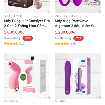
hỗ trợ tận tình! 🔥
SATISFYER
PRETTY LOVE
Máy Rung Hút Satisfyer Pro
Máy rung Prettylove
2 Gen 2 Thăng Hoa Cảm
Algernon 2 đầu, điểm G,
Xúc Nhanh
cao cấp không dây
1.600.000₫
1.200.000₫
2.285.000₫
1.518.000₫
-30%
-21%
(210)
(208)
SVAKOM
DUREX