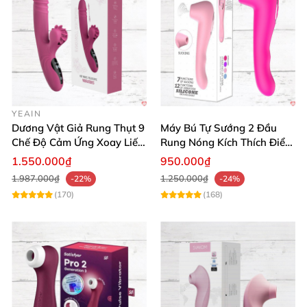
YEAIN
Dương Vật Giả Rung Thụt 9
Máy Bú Tự Sướng 2 Đầu
Chế Độ Cảm Ứng Xoay Liếm
Rung Nóng Kích Thích Điểm
Toả Nhiệt Cao Cấp
G Sung Sướng
1.550.000₫
950.000₫
1.987.000₫
1.250.000₫
-22%
-24%
(170)
(168)