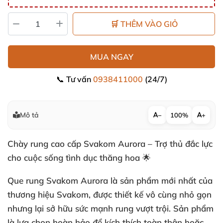
🛒 THÊM VÀO GIỎ
MUA NGAY
📞 Tư vấn
0938411000
(24/7)
Mô tả
−
100%
+
Chày rung cao cấp Svakom Aurora – Trợ thủ đắc lực
cho cuộc sống tình dục thăng hoa 🌟
Que rung Svakom Aurora là sản phẩm mới nhất của
thương hiệu Svakom, được thiết kế vô cùng nhỏ gọn
nhưng lại sở hữu sức mạnh rung vượt trội. Sản phẩm
là lựa chọn hoàn hảo để kích thích toàn thân hoặc