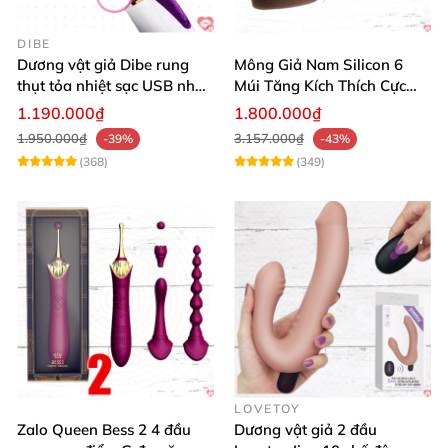
DIBE
Dương vật giả Dibe rung
Mông Giả Nam Silicon 6
thụt tỏa nhiệt sạc USB nhập
Múi Tăng Kích Thích Cực
khẩu giá tốt
Mạnh
1.190.000₫
1.800.000₫
1.950.000₫
3.157.000₫
-39%
-43%
(368)
(349)
LOVETOY
Zalo Queen Bess 2 4 đầu
Dương vật giả 2 đầu