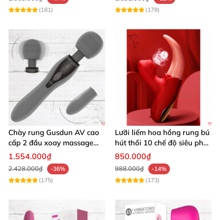
(181)
(178)
Chày rung Gusdun AV cao
Lưỡi liếm hoa hồng rung bú
cấp 2 đầu xoay massage
hút thổi 10 chế độ siêu phê
kích thích
kích thích
1.554.000₫
850.000₫
2.428.000₫
988.000₫
-36%
-14%
(175)
(173)