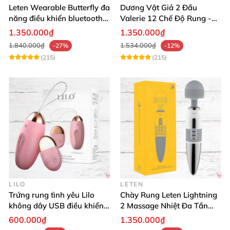
Leten Wearable Butterfly đa
Dương Vật Giả 2 Đầu
năng điều khiển bluetooth,
Valerie 12 Chế Độ Rung -
siêu thật, dễ dùng
Tăng Khoái Cảm
1.350.000₫
1.350.000₫
1.840.000₫
1.534.000₫
-27%
-12%
(215)
(215)
LILO
LETEN
Trứng rung tình yêu Lilo
Chày Rung Leten Lightning
không dây USB điều khiển
2 Massage Nhiệt Đa Tần
remote tiện lợi
Rung Toàn Thân
600.000₫
1.350.000₫