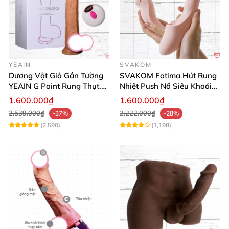
YEAIN
SVAKOM
Dương Vật Giả Gắn Tường
SVAKOM Fatima Hút Rung
YEAIN G Point Rung Thụt,
Nhiệt Push Nổ Siêu Khoái
Tỏa Nhiệt, Điều Khiển Xa
Lạc
1.600.000₫
1.600.000₫
2.539.000₫
2.222.000₫
-37%
-28%
(2,590)
(1,198)