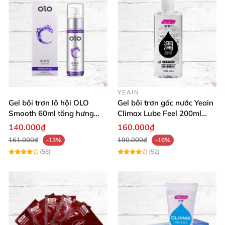
YEAIN
Gel bôi trơn lô hội OLO
Gel bôi trơn gốc nước Yeain
Smooth 60ml tăng hưng
Climax Lube Feel 200ml
phấn, dễ chịu
chất lượng
140.000₫
160.000₫
161.000₫
190.000₫
-13%
-16%
(58)
(52)