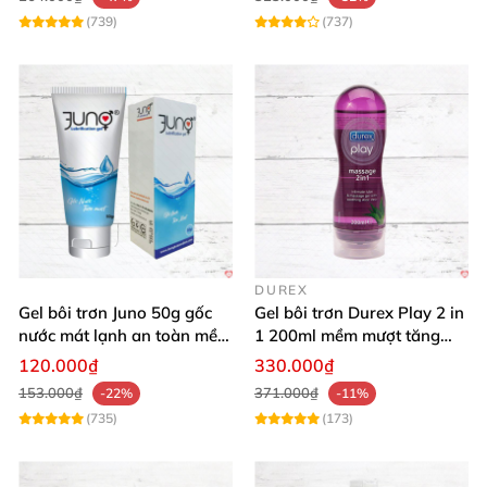
Oh Gee 30ml
từ chúng tôi để biến mọi khoảnh khắc
(739)
(737)
thành thiên đường đam mê. Đặt hàng hôm nay và
cảm nhận sự khác biệt! 🛒💥
DUREX
Gel bôi trơn Juno 50g gốc
Gel bôi trơn Durex Play 2 in
nước mát lạnh an toàn mềm
1 200ml mềm mượt tăng
mại
khoái cảm
120.000₫
330.000₫
153.000₫
371.000₫
-22%
-11%
(735)
(173)