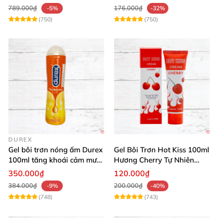
789.000₫
176.000₫
-5%
-32%
(750)
(750)
DUREX
Gel bôi trơn nóng ấm Durex
Gel Bôi Trơn Hot Kiss 100ml
100ml tăng khoái cảm mượt
Hương Cherry Tự Nhiên
mà
Mượt Mà
350.000₫
120.000₫
384.000₫
200.000₫
-9%
-40%
(748)
(743)