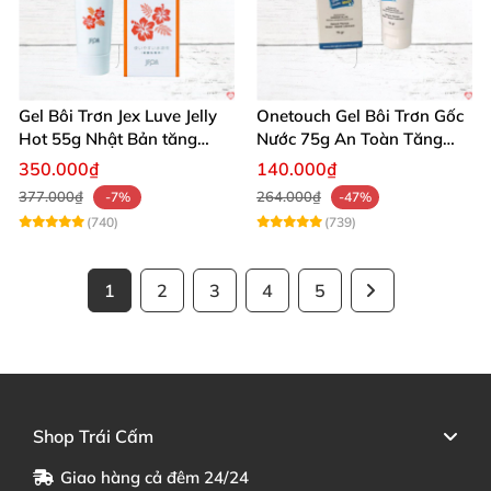
Gel Bôi Trơn Jex Luve Jelly
Onetouch Gel Bôi Trơn Gốc
Hot 55g Nhật Bản tăng
Nước 75g An Toàn Tăng
khoái cảm nữ dễ sử dụng
Khoái Cảm
350.000₫
140.000₫
377.000₫
264.000₫
-7%
-47%
(740)
(739)
1
2
3
4
5
Shop Trái Cấm
Giao hàng cả đêm 24/24