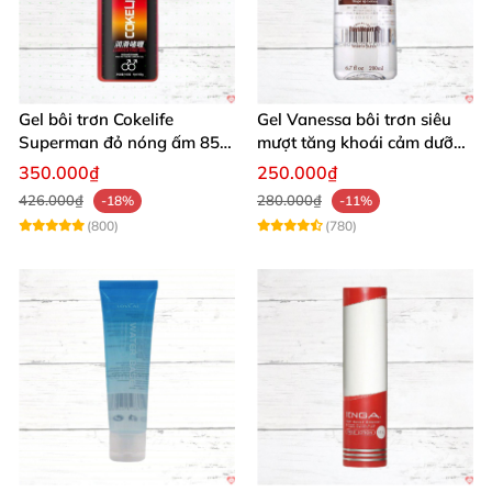
Gel bôi trơn Cokelife
Gel Vanessa bôi trơn siêu
Superman đỏ nóng ấm 85g
mượt tăng khoái cảm dưỡng
giảm đau rát
ẩm 200ml
350.000₫
250.000₫
426.000₫
280.000₫
-18%
-11%
(800)
(780)