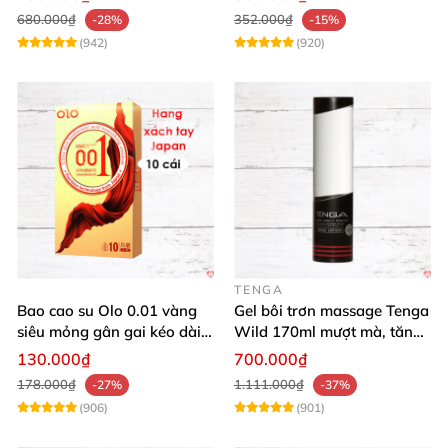
680.000₫
352.000₫
-28%
-15%
(942)
(920)
TENGA
Bao cao su Olo 0.01 vàng
Gel bôi trơn massage Tenga
siêu mỏng gân gai kéo dài
Wild 170ml mượt mà, tăng
yêu đỉnh
khoái cảm
130.000₫
700.000₫
178.000₫
1.111.000₫
-27%
-37%
(906)
(901)