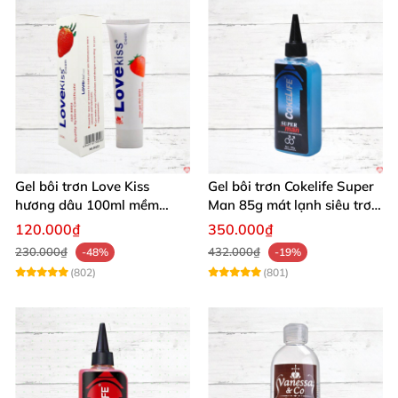
Gel bôi trơn Love Kiss
Gel bôi trơn Cokelife Super
hương dâu 100ml mềm
Man 85g mát lạnh siêu trơn
mượt an toàn thơm
an toàn
120.000₫
350.000₫
230.000₫
432.000₫
-48%
-19%
(802)
(801)