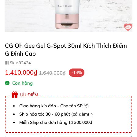
CG Oh Gee Gel G-Spot 30ml Kích Thích Điểm
G Đỉnh Cao
Sku:
32424
1.410.000₫
1.640.000₫
-14%
Còn hàng
ƯU ĐIỂM
Giao hàng kín đáo - Che tên SP 📦
Ship hỏa tốc 30 - 60 phút (cả đêm) ⚡
Miễn Ship cho đơn hàng từ 300.000đ