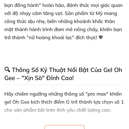
bạn đồng hành" hoàn hảo, đánh thức mọi giác quan
với độ nhạy cảm tăng vọt. Sản phẩm từ Mỹ mang
công thức dịu nhẹ, biến những khoảnh khắc thân
mật thành hành trình đam mê nồng cháy, khiến bạn
trở thành "nữ hoàng khoái lạc" đích thực! 💖
🔍 Thông Số Kỹ Thuật Nổi Bật Của Gel Oh
Gee – "Xịn Sò" Đỉnh Cao!
Hãy chiêm ngưỡng những thông số "pro max" khiến
gel Oh Gee kích thích điểm G
trở thành lựa chọn số 1
cho
sản phẩm bôi trơn tình yêu
chất lượng cao:
Dung tích
: 30ml – Chai nhỏ gọn, tiện lợi, sử dụng