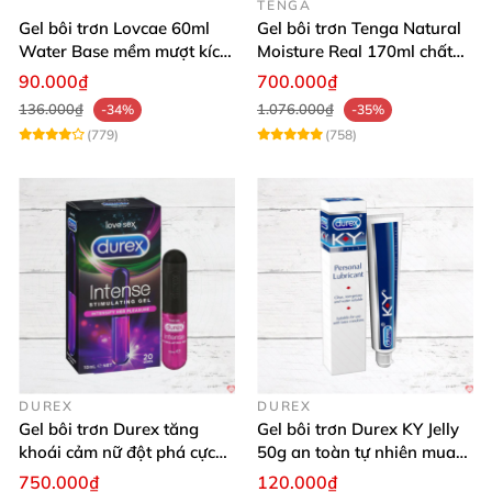
TENGA
Gel bôi trơn Lovcae 60ml
Gel bôi trơn Tenga Natural
Water Base mềm mượt kích
Moisture Real 170ml chất
thích
lượng cao mềm mượt an
90.000₫
700.000₫
toàn
136.000₫
1.076.000₫
-34%
-35%
(779)
(758)
DUREX
DUREX
Gel bôi trơn Durex tăng
Gel bôi trơn Durex KY Jelly
khoái cảm nữ đột phá cực
50g an toàn tự nhiên mua
thích
ngay
750.000₫
120.000₫