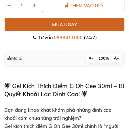
🛒 THÊM VÀO GIỎ
MUA NGAY
📞 Tư vấn
0938411000
(24/7)
Mô tả
−
100%
+
🌟 Gel Kích Thích Điểm G Oh Gee 30ml – Bí
Quyết Khoái Lạc Đỉnh Cao! 🌟
Bạn đang khao khát khám phá những đỉnh cao
khoái cảm chưa từng trải nghiệm?
Gel kích thích điểm G Oh Gee 30ml
chính là "người