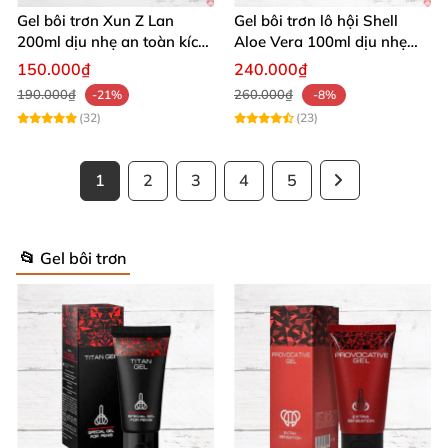
Gel bôi trơn Xun Z Lan
Gel bôi trơn lô hội Shell
200ml dịu nhẹ an toàn kích
Aloe Vera 100ml dịu nhẹ
thích sảng khoái
tăng khoái cảm
150.000₫
240.000₫
190.000₫
260.000₫
-21%
-8%
(32)
(23)
1
2
3
4
5
📂 Gel bôi trơn