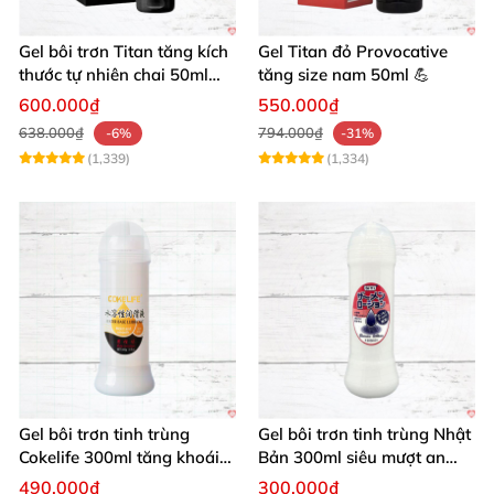
Gel bôi trơn Titan tăng kích
Gel Titan đỏ Provocative
thước tự nhiên chai 50ml
tăng size nam 50ml 💪
siêu mạnh
600.000₫
550.000₫
638.000₫
794.000₫
-6%
-31%
(1,339)
(1,334)
Gel bôi trơn tinh trùng
Gel bôi trơn tinh trùng Nhật
Cokelife 300ml tăng khoái
Bản 300ml siêu mượt an
cảm, an toàn
toàn cho yêu
490.000₫
300.000₫