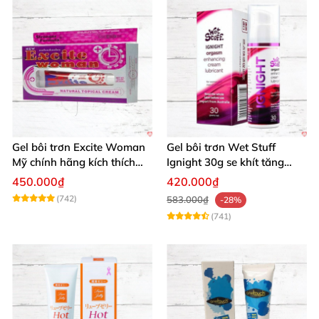
Gel bôi trơn Excite Woman
Gel bôi trơn Wet Stuff
Mỹ chính hãng kích thích
Ignight 30g se khít tăng
khoái cảm nữ
khoái cảm nữ hiệu quả
450.000₫
420.000₫
(742)
583.000₫
-28%
(741)