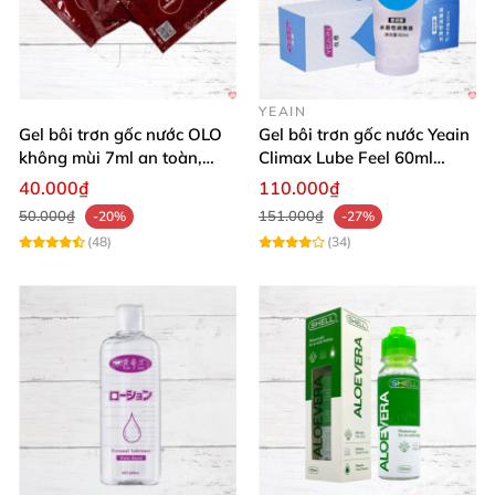
YEAIN
Gel bôi trơn gốc nước OLO
Gel bôi trơn gốc nước Yeain
không mùi 7ml an toàn,
Climax Lube Feel 60ml
chất lượng
Thăng hoa tối ưu
40.000₫
110.000₫
50.000₫
151.000₫
-20%
-27%
(48)
(34)