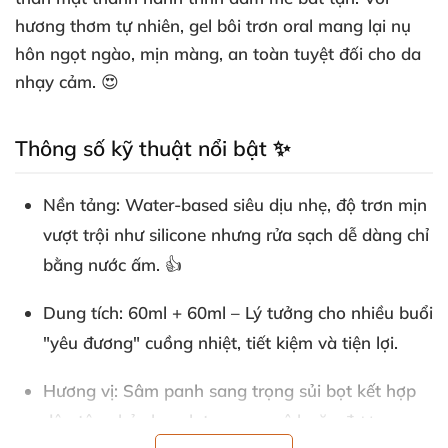
hương thơm tự nhiên, gel bôi trơn oral mang lại nụ
hôn ngọt ngào, mịn màng, an toàn tuyệt đối cho da
nhạy cảm. 😍
Thông số kỹ thuật nổi bật ✨
Nền tảng
: Water-based siêu dịu nhẹ, độ trơn mịn
vượt trội như silicone nhưng rửa sạch dễ dàng chỉ
bằng nước ấm. 👍
Dung tích
: 60ml + 60ml – Lý tưởng cho nhiều buổi
"yêu đương" cuồng nhiệt, tiết kiệm và tiện lợi.
Hương vị
: Sâm panh sang trọng sủi bọt kết hợp
dâu tây phủ chocolate ngon mê ly, ăn được