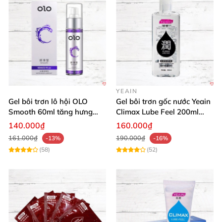
YEAIN
Gel bôi trơn lô hội OLO
Gel bôi trơn gốc nước Yeain
Smooth 60ml tăng hưng
Climax Lube Feel 200ml
phấn, dễ chịu
chất lượng
140.000₫
160.000₫
161.000₫
190.000₫
-13%
-16%
(58)
(52)