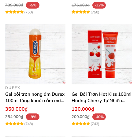
789.000₫
176.000₫
-5%
-32%
(750)
(750)
DUREX
Gel bôi trơn nóng ấm Durex
Gel Bôi Trơn Hot Kiss 100ml
100ml tăng khoái cảm mượt
Hương Cherry Tự Nhiên
mà
Mượt Mà
350.000₫
120.000₫
384.000₫
200.000₫
-9%
-40%
(748)
(743)