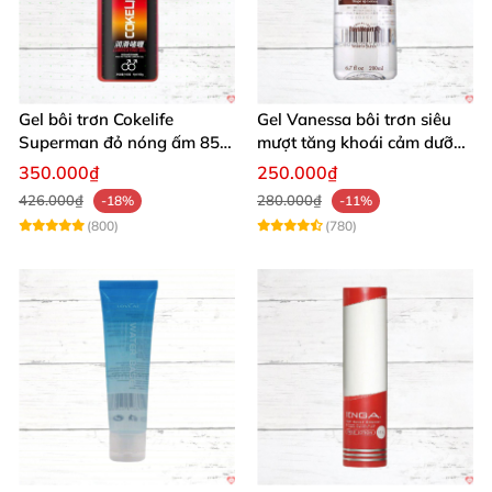
Gel bôi trơn Cokelife
Gel Vanessa bôi trơn siêu
Superman đỏ nóng ấm 85g
mượt tăng khoái cảm dưỡng
giảm đau rát
ẩm 200ml
350.000₫
250.000₫
426.000₫
280.000₫
-18%
-11%
(800)
(780)