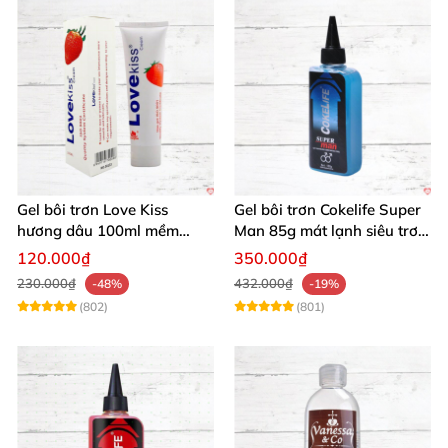
Gel bôi trơn Love Kiss
Gel bôi trơn Cokelife Super
hương dâu 100ml mềm
Man 85g mát lạnh siêu trơn
mượt an toàn thơm
an toàn
120.000₫
350.000₫
230.000₫
432.000₫
-48%
-19%
(802)
(801)