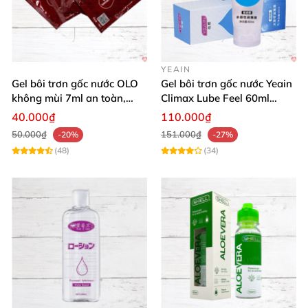
YEAIN
Gel bôi trơn gốc nước OLO
Gel bôi trơn gốc nước Yeain
không mùi 7ml an toàn,
Climax Lube Feel 60ml
chất lượng
Thăng hoa tối ưu
40.000₫
110.000₫
50.000₫
151.000₫
-20%
-27%
(48)
(34)