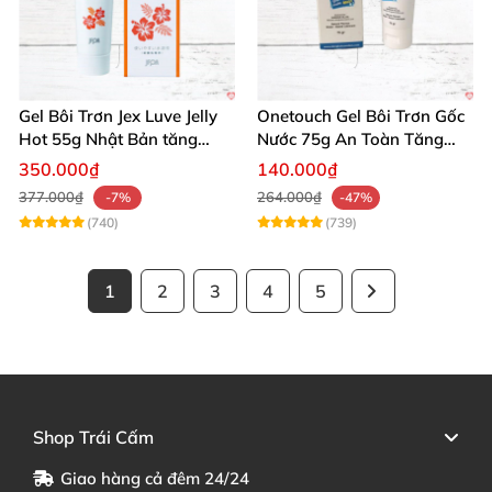
Gel Bôi Trơn Jex Luve Jelly
Onetouch Gel Bôi Trơn Gốc
Hot 55g Nhật Bản tăng
Nước 75g An Toàn Tăng
khoái cảm nữ dễ sử dụng
Khoái Cảm
350.000₫
140.000₫
377.000₫
264.000₫
-7%
-47%
(740)
(739)
1
2
3
4
5
Shop Trái Cấm
Giao hàng cả đêm 24/24