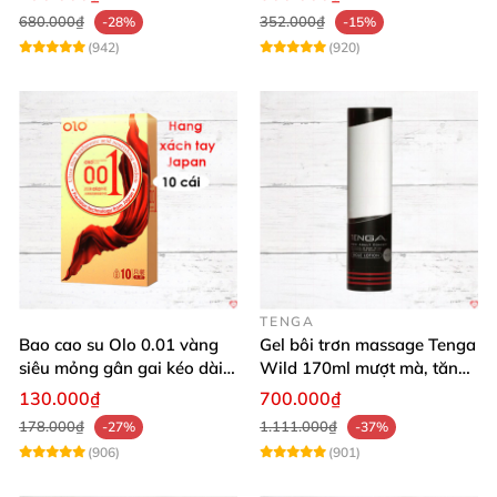
680.000₫
352.000₫
-28%
-15%
(942)
(920)
TENGA
Bao cao su Olo 0.01 vàng
Gel bôi trơn massage Tenga
siêu mỏng gân gai kéo dài
Wild 170ml mượt mà, tăng
yêu đỉnh
khoái cảm
130.000₫
700.000₫
178.000₫
1.111.000₫
-27%
-37%
(906)
(901)