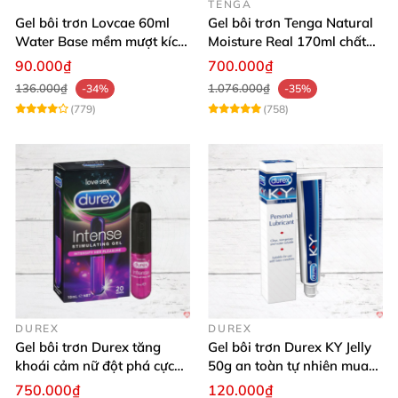
TENGA
Gel bôi trơn Lovcae 60ml
Gel bôi trơn Tenga Natural
Water Base mềm mượt kích
Moisture Real 170ml chất
thích
lượng cao mềm mượt an
90.000₫
700.000₫
toàn
136.000₫
1.076.000₫
-34%
-35%
(779)
(758)
DUREX
DUREX
Gel bôi trơn Durex tăng
Gel bôi trơn Durex KY Jelly
khoái cảm nữ đột phá cực
50g an toàn tự nhiên mua
thích
ngay
750.000₫
120.000₫