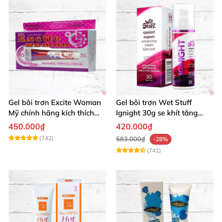
Gel bôi trơn Excite Woman
Gel bôi trơn Wet Stuff
Mỹ chính hãng kích thích
Ignight 30g se khít tăng
khoái cảm nữ
khoái cảm nữ hiệu quả
450.000₫
420.000₫
(742)
583.000₫
-28%
(741)