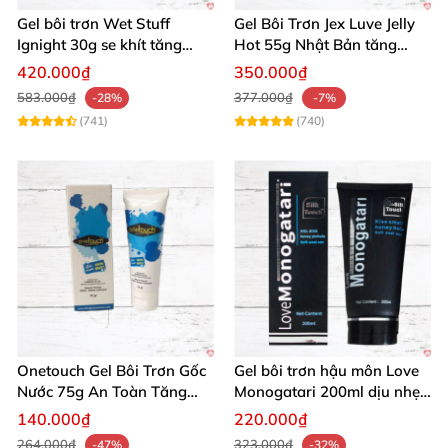
Gel bôi trơn Wet Stuff
Gel Bôi Trơn Jex Luve Jelly
đáng mua nhất ever! 🌹"
Ignight 30g se khít tăng
Hot 55g Nhật Bản tăng
khoái cảm nữ hiệu quả
khoái cảm nữ dễ sử dụng
420.000₫
350.000₫
Đừng chần chừ nữa! Mua ngay bộ gel bôi trơn oral
583.000₫
377.000₫
-28%
-7%
System JO sâm panh dâu chocolate để Chúng tôi
(741)
(740)
mang khoái cảm bất tận đến tay bạn. Nâng tầm
đam mê hôm nay! 🛒✨
Onetouch Gel Bôi Trơn Gốc
Gel bôi trơn hậu môn Love
Nước 75g An Toàn Tăng
Monogatari 200ml dịu nhẹ,
Khoái Cảm
an toàn
140.000₫
220.000₫
264.000₫
323.000₫
-47%
-32%