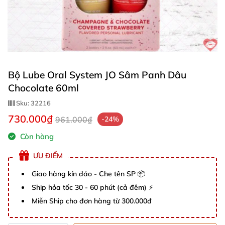
Bộ Lube Oral System JO Sâm Panh Dâu
Chocolate 60ml
Sku:
32216
730.000₫
961.000₫
-24%
Còn hàng
ƯU ĐIỂM
Giao hàng kín đáo - Che tên SP 📦
Ship hỏa tốc 30 - 60 phút (cả đêm) ⚡
Miễn Ship cho đơn hàng từ 300.000đ