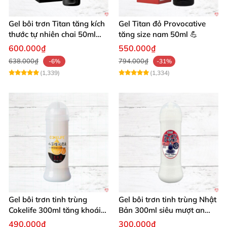
Gel bôi trơn Titan tăng kích
Gel Titan đỏ Provocative
thước tự nhiên chai 50ml
tăng size nam 50ml 💪
siêu mạnh
600.000₫
550.000₫
638.000₫
794.000₫
-6%
-31%
(1,339)
(1,334)
Gel bôi trơn tinh trùng
Gel bôi trơn tinh trùng Nhật
Cokelife 300ml tăng khoái
Bản 300ml siêu mượt an
cảm, an toàn
toàn cho yêu
490.000₫
300.000₫