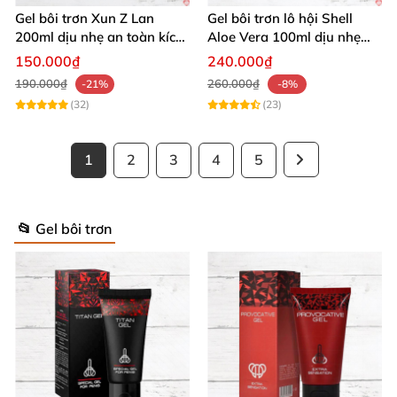
Gel bôi trơn Xun Z Lan
Gel bôi trơn lô hội Shell
200ml dịu nhẹ an toàn kích
Aloe Vera 100ml dịu nhẹ
thích sảng khoái
tăng khoái cảm
150.000₫
240.000₫
190.000₫
260.000₫
-21%
-8%
(32)
(23)
1
2
3
4
5
📂 Gel bôi trơn