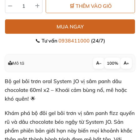
🛒 THÊM VÀO GIỎ
MUA NGAY
📞 Tư vấn
0938411000
(24/7)
Mô tả
−
100%
+
Bộ gel bôi trơn oral System JO vị sâm panh dâu
chocolate 60ml x2 – Khoái cảm bùng nổ, mê hoặc
khó quên! 🌟
Khám phá bộ đôi gel bôi trơn vị sâm panh fizz quyến
rũ và dâu chocolate béo ngậy từ System JO. Sản
phẩm phiên bản giới hạn này biến mọi khoảnh khắc
thân mật thành hành trình đam mê bất tận. Với