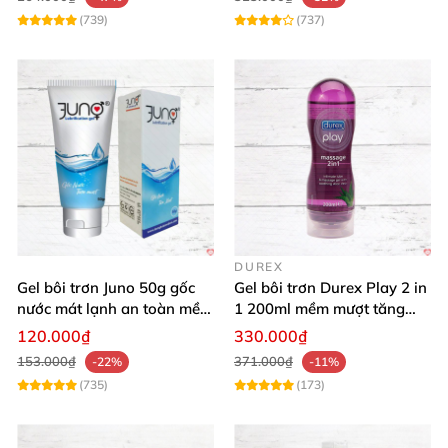
(739)
(737)
DUREX
Gel bôi trơn Juno 50g gốc
Gel bôi trơn Durex Play 2 in
nước mát lạnh an toàn mềm
1 200ml mềm mượt tăng
mại
khoái cảm
120.000₫
330.000₫
153.000₫
371.000₫
-22%
-11%
(735)
(173)