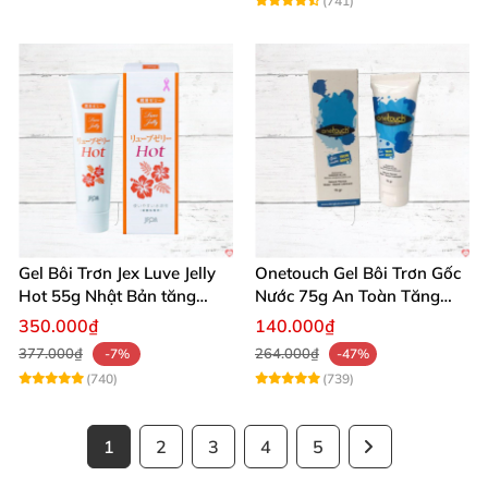
(741)
Gel Bôi Trơn Jex Luve Jelly
Onetouch Gel Bôi Trơn Gốc
Hot 55g Nhật Bản tăng
Nước 75g An Toàn Tăng
khoái cảm nữ dễ sử dụng
Khoái Cảm
350.000₫
140.000₫
377.000₫
264.000₫
-7%
-47%
(740)
(739)
1
2
3
4
5