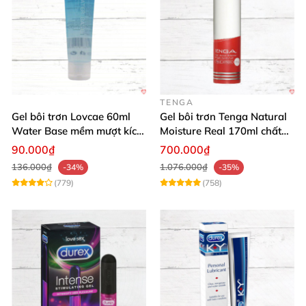
TENGA
Gel bôi trơn Lovcae 60ml
Gel bôi trơn Tenga Natural
Water Base mềm mượt kích
Moisture Real 170ml chất
thích
lượng cao mềm mượt an
90.000₫
700.000₫
toàn
136.000₫
1.076.000₫
-34%
-35%
(779)
(758)