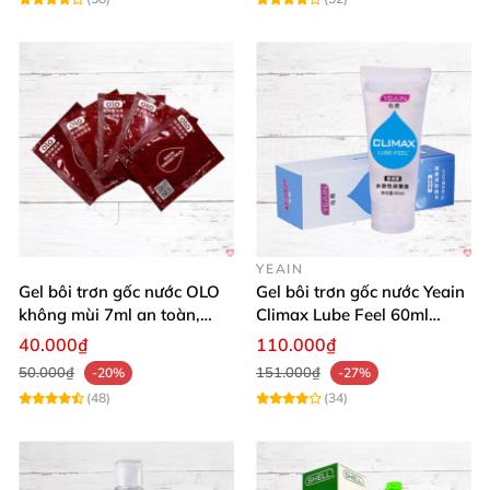
YEAIN
Gel bôi trơn gốc nước OLO
Gel bôi trơn gốc nước Yeain
không mùi 7ml an toàn,
Climax Lube Feel 60ml
chất lượng
Thăng hoa tối ưu
40.000₫
110.000₫
50.000₫
151.000₫
-20%
-27%
(48)
(34)