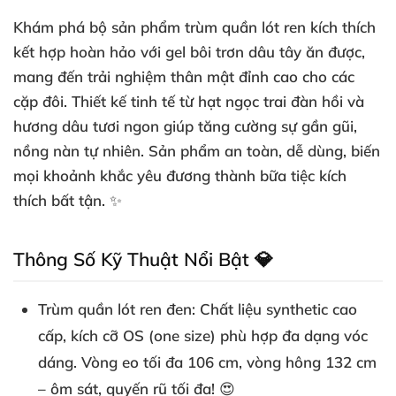
Khám phá bộ sản phẩm
trùm quần lót ren kích thích
kết hợp hoàn hảo với
gel bôi trơn dâu tây ăn được
,
mang đến trải nghiệm thân mật đỉnh cao cho các
cặp đôi. Thiết kế tinh tế từ hạt ngọc trai đàn hồi và
hương dâu tươi ngon giúp tăng cường sự gần gũi,
nồng nàn tự nhiên. Sản phẩm an toàn, dễ dùng, biến
mọi khoảnh khắc yêu đương thành bữa tiệc kích
thích bất tận. ✨
Thông Số Kỹ Thuật Nổi Bật 💎
Trùm quần lót ren đen
: Chất liệu synthetic cao
cấp, kích cỡ OS (one size) phù hợp đa dạng vóc
dáng. Vòng eo tối đa 106 cm, vòng hông 132 cm
– ôm sát, quyến rũ tối đa! 😍