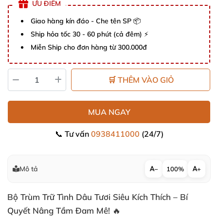
ƯU ĐIỂM
Giao hàng kín đáo - Che tên SP 📦
Ship hỏa tốc 30 - 60 phút (cả đêm) ⚡
Miễn Ship cho đơn hàng từ 300.000đ
🛒 THÊM VÀO GIỎ
MUA NGAY
📞 Tư vấn
0938411000
(24/7)
Mô tả
−
100%
+
Bộ Trùm Trữ Tình Dâu Tươi Siêu Kích Thích – Bí
Quyết Nâng Tầm Đam Mê! 🔥