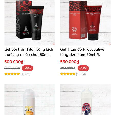
Gel bôi trơn Titan tăng kích
Gel Titan đỏ Provocative
thước tự nhiên chai 50ml
tăng size nam 50ml 💪
siêu mạnh
600.000₫
550.000₫
638.000₫
794.000₫
-6%
-31%
(1,339)
(1,334)