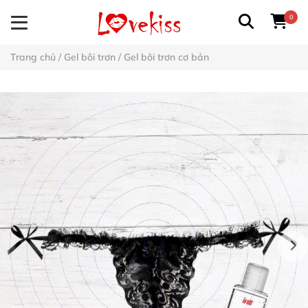
0
Trang chủ
/
Gel bôi trơn
/
Gel bôi trơn cơ bản