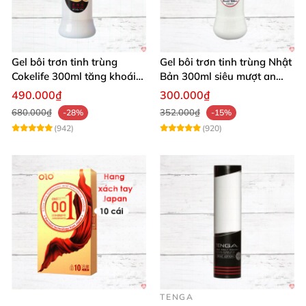
Gel bôi trơn tinh trùng
Gel bôi trơn tinh trùng Nhật
Cokelife 300ml tăng khoái
Bản 300ml siêu mượt an
cảm, an toàn
toàn cho yêu
490.000₫
300.000₫
680.000₫
352.000₫
-28%
-15%
(942)
(920)
TENGA