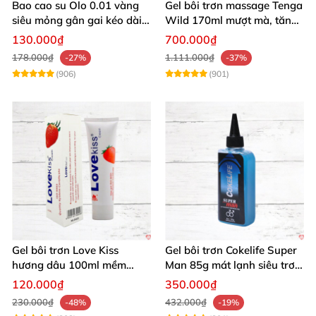
Bao cao su Olo 0.01 vàng
Gel bôi trơn massage Tenga
siêu mỏng gân gai kéo dài
Wild 170ml mượt mà, tăng
yêu đỉnh
khoái cảm
130.000₫
700.000₫
178.000₫
1.111.000₫
-27%
-37%
(906)
(901)
Gel bôi trơn Love Kiss
Gel bôi trơn Cokelife Super
hương dâu 100ml mềm
Man 85g mát lạnh siêu trơn
mượt an toàn thơm
an toàn
120.000₫
350.000₫
230.000₫
432.000₫
-48%
-19%