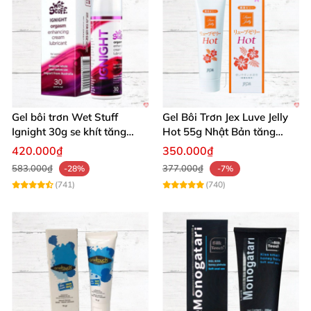
Mua ngay bộ Trùm Trữ Tình Dâu Tươi Siêu Kích Thích
từ chúng tôi để đốt cháy đam mê và nâng tầm khoái
lạc! Thêm vào giỏ hàng thôi nào! 🛒
Gel bôi trơn Wet Stuff
Gel Bôi Trơn Jex Luve Jelly
Ignight 30g se khít tăng
Hot 55g Nhật Bản tăng
khoái cảm nữ hiệu quả
khoái cảm nữ dễ sử dụng
420.000₫
350.000₫
583.000₫
377.000₫
-28%
-7%
(741)
(740)