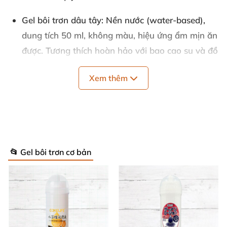
Gel bôi trơn dâu tây
: Nền nước (water-based),
dung tích 50 ml, không màu, hiệu ứng ẩm mịn ăn
được. Tương thích hoàn hảo với bao cao su và đồ
chơi tình dục mọi chất liệu.
Xem thêm
Thành phần gel
: Glycerin, nước, propylene glycol,
hương liệu, hydroxyethylcellulose, sodium
benzoate – dịu nhẹ, không kích ứng da nhạy cảm.
🌿
📂 Gel bôi trơn cơ bản
Bộ sản phẩm từ thương hiệu Brazil, sản xuất tại Bồ
Đào Nha và Brazil, đạt chuẩn chất lượng châu Âu
cao cấp.
Cách Sử Dụng Đơn Giản, Hiệu Quả Cao 🚀