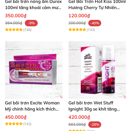
Gel bôi trơn nóng ấm Durex
Gel Bôi Trơn Hot Kiss 100ml
100ml tăng khoái cảm mượt
Hương Cherry Tự Nhiên
mà
Mượt Mà
350.000₫
120.000₫
384.000₫
200.000₫
-9%
-40%
(748)
(743)
Gel bôi trơn Excite Woman
Gel bôi trơn Wet Stuff
Mỹ chính hãng kích thích
Ignight 30g se khít tăng
khoái cảm nữ
khoái cảm nữ hiệu quả
450.000₫
420.000₫
(742)
583.000₫
-28%