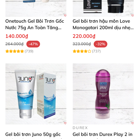
Onetouch Gel Bôi Trơn Gốc
Gel bôi trơn hậu môn Love
Nước 75g An Toàn Tăng
Monogatari 200ml dịu nhẹ,
Khoái Cảm
an toàn
140.000₫
220.000₫
264.000₫
323.000₫
-47%
-32%
(739)
(737)
DUREX
Gel bôi trơn Juno 50g gốc
Gel bôi trơn Durex Play 2 in