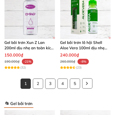
Gel bôi trơn Xun Z Lan
Gel bôi trơn lô hội Shell
200ml dịu nhẹ an toàn kích
Aloe Vera 100ml dịu nhẹ
thích sảng khoái
tăng khoái cảm
150.000₫
240.000₫
190.000₫
260.000₫
-21%
-8%
(32)
(23)
1
2
3
4
5
📂 Gel bôi trơn