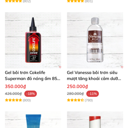
(802)
(801)
Gel bôi trơn Cokelife
Gel Vanessa bôi trơn siêu
Superman đỏ nóng ấm 85g
mượt tăng khoái cảm dưỡng
giảm đau rát
ẩm 200ml
350.000₫
250.000₫
426.000₫
280.000₫
-18%
-11%
(800)
(780)