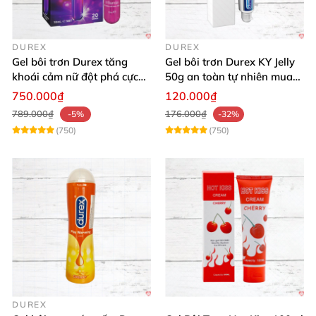
DUREX
DUREX
Gel bôi trơn Durex tăng
Gel bôi trơn Durex KY Jelly
khoái cảm nữ đột phá cực
50g an toàn tự nhiên mua
thích
ngay
750.000₫
120.000₫
789.000₫
176.000₫
-5%
-32%
(750)
(750)
DUREX