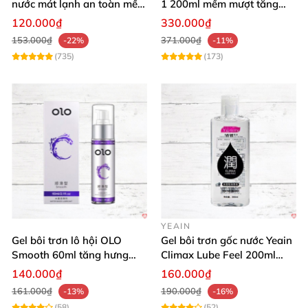
nước mát lạnh an toàn mềm
1 200ml mềm mượt tăng
mại
khoái cảm
120.000₫
330.000₫
153.000₫
371.000₫
-22%
-11%
(735)
(173)
YEAIN
Gel bôi trơn lô hội OLO
Gel bôi trơn gốc nước Yeain
Smooth 60ml tăng hưng
Climax Lube Feel 200ml
phấn, dễ chịu
chất lượng
140.000₫
160.000₫
161.000₫
190.000₫
-13%
-16%
(58)
(52)