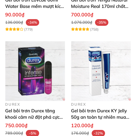
Water Base mềm mượt kích
Moisture Real 170ml chất
thích
lượng cao mềm mượt an
90.000₫
700.000₫
toàn
136.000₫
1.076.000₫
-34%
-35%
(779)
(758)
DUREX
DUREX
Gel bôi trơn Durex tăng
Gel bôi trơn Durex KY Jelly
khoái cảm nữ đột phá cực
50g an toàn tự nhiên mua
thích
ngay
750.000₫
120.000₫
789.000₫
176.000₫
-5%
-32%