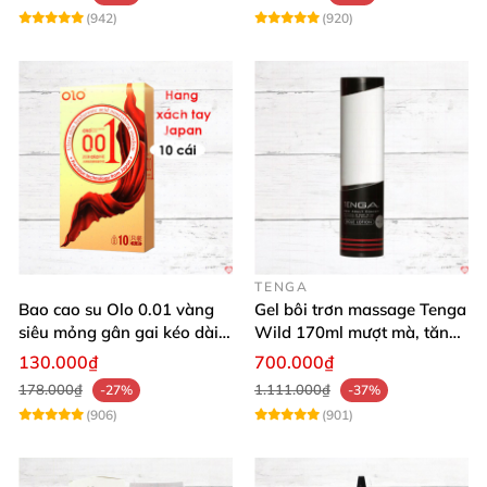
(942)
(920)
TENGA
Bao cao su Olo 0.01 vàng
Gel bôi trơn massage Tenga
siêu mỏng gân gai kéo dài
Wild 170ml mượt mà, tăng
yêu đỉnh
khoái cảm
130.000₫
700.000₫
178.000₫
1.111.000₫
-27%
-37%
(906)
(901)