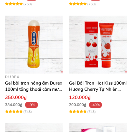
(750)
(750)
DUREX
Gel bôi trơn nóng ấm Durex
Gel Bôi Trơn Hot Kiss 100ml
100ml tăng khoái cảm mượt
Hương Cherry Tự Nhiên
mà
Mượt Mà
350.000₫
120.000₫
384.000₫
200.000₫
-9%
-40%
(748)
(743)