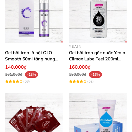
YEAIN
Gel bôi trơn lô hội OLO
Gel bôi trơn gốc nước Yeain
Smooth 60ml tăng hưng
Climax Lube Feel 200ml
phấn, dễ chịu
chất lượng
140.000₫
160.000₫
161.000₫
190.000₫
-13%
-16%
(58)
(52)