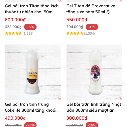
Gel bôi trơn Titan tăng kích
Gel Titan đỏ Provocative
thước tự nhiên chai 50ml
tăng size nam 50ml 💪
siêu mạnh
600.000₫
550.000₫
638.000₫
794.000₫
-6%
-31%
(1,339)
(1,334)
Gel bôi trơn tinh trùng
Gel bôi trơn tinh trùng Nhật
Cokelife 300ml tăng khoái
Bản 300ml siêu mượt an
cảm, an toàn
toàn cho yêu
490.000₫
300.000₫
680.000₫
352.000₫
-28%
-15%