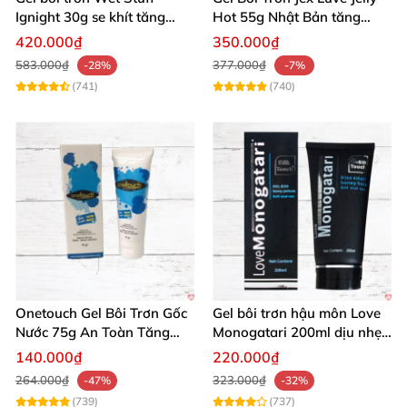
Ignight 30g se khít tăng
Hot 55g Nhật Bản tăng
khoái cảm nữ hiệu quả
khoái cảm nữ dễ sử dụng
420.000₫
350.000₫
583.000₫
377.000₫
-28%
-7%
(741)
(740)
Onetouch Gel Bôi Trơn Gốc
Gel bôi trơn hậu môn Love
Nước 75g An Toàn Tăng
Monogatari 200ml dịu nhẹ,
Khoái Cảm
an toàn
140.000₫
220.000₫
264.000₫
323.000₫
-47%
-32%
(739)
(737)