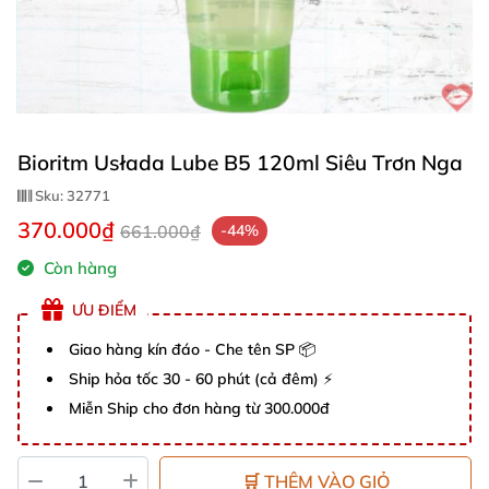
Bioritm Usłada Lube B5 120ml Siêu Trơn Nga
Sku:
32771
370.000₫
661.000₫
-44%
Còn hàng
ƯU ĐIỂM
Giao hàng kín đáo - Che tên SP 📦
Ship hỏa tốc 30 - 60 phút (cả đêm) ⚡
Miễn Ship cho đơn hàng từ 300.000đ
🛒 THÊM VÀO GIỎ