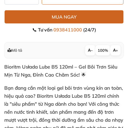
MUA NGAY
📞 Tư vấn
0938411000
(24/7)
Mô tả
−
100%
+
Bioritm Usłada Lube B5 120ml – Gel Bôi Trơn Siêu
Mịn Từ Nga, Đỉnh Cao Chăm Sóc! 🌟
Bạn đang cần một loại
gel bôi trơn vùng kín
an toàn,
hiệu quả cao?
Bioritm Usłada Lube B5 120ml
chính
là "siêu phẩm" từ Nga dành cho bạn! Với công thức
nền nước tinh khiết, sản phẩm mang đến độ trơn
mượt vượt trội, đồng thời dưỡng ẩm sâu cho da nhạy
cảm. Hàng ngàn phụ nữ đã mê mẩn nhờ cảm giác tự