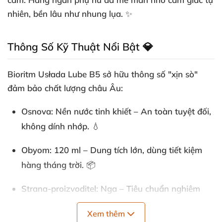
nhiên, bền lâu như nhung lụa. ✨
Thông Số Kỹ Thuật Nổi Bật 💎
Bioritm Usłada Lube B5
sở hữu thông số "xịn sò"
đảm bảo chất lượng châu Âu:
Osnova
: Nền nước tinh khiết – An toàn tuyệt đối,
không dính nhớp. 💧
Obyom
: 120 ml – Dung tích lớn, dùng tiết kiệm
hàng tháng trời. 📦
Strana-proizvoditel
: Nga – Tiêu chuẩn nghiêm
ngặt, kiểm nghiệm lâm sàng. 🇷🇺
Xem thêm