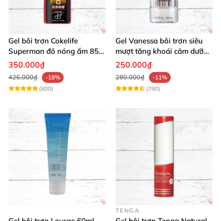
Gel bôi trơn Cokelife
Gel Vanessa bôi trơn siêu
Superman đỏ nóng ấm 85g
mượt tăng khoái cảm dưỡng
giảm đau rát
ẩm 200ml
350.000₫
250.000₫
426.000₫
280.000₫
-18%
-11%
(800)
(780)
TENGA
Gel bôi trơn Lovcae 60ml
Gel bôi trơn Tenga Natural