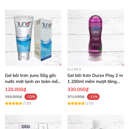
DUREX
Gel bôi trơn Juno 50g gốc
Gel bôi trơn Durex Play 2 in
nước mát lạnh an toàn mềm
1 200ml mềm mượt tăng
mại
khoái cảm
120.000₫
330.000₫
153.000₫
371.000₫
-22%
-11%
(735)
(173)