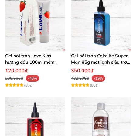
Gel bôi trơn Love Kiss
Gel bôi trơn Cokelife Super
hương dâu 100ml mềm
Man 85g mát lạnh siêu trơn
mượt an toàn thơm
an toàn
120.000₫
350.000₫
230.000₫
432.000₫
-48%
-19%
(802)
(801)