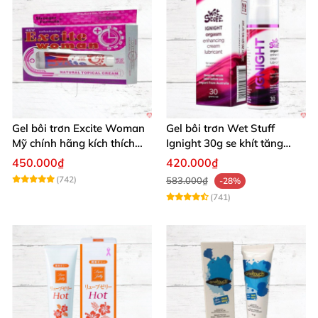
Gel bôi trơn Excite Woman
Gel bôi trơn Wet Stuff
Mỹ chính hãng kích thích
Ignight 30g se khít tăng
khoái cảm nữ
khoái cảm nữ hiệu quả
450.000₫
420.000₫
(742)
583.000₫
-28%
(741)