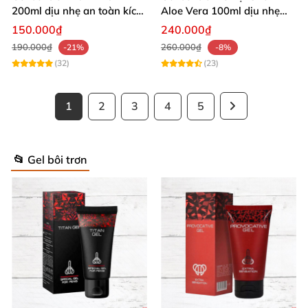
200ml dịu nhẹ an toàn kích
Aloe Vera 100ml dịu nhẹ
thích sảng khoái
tăng khoái cảm
150.000₫
240.000₫
190.000₫
260.000₫
-21%
-8%
(32)
(23)
1
2
3
4
5
📂 Gel bôi trơn