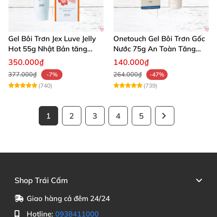
Gel Bôi Trơn Jex Luve Jelly
Onetouch Gel Bôi Trơn Gốc
Hot 55g Nhật Bản tăng
Nước 75g An Toàn Tăng
khoái cảm nữ dễ sử dụng
Khoái Cảm
350.000₫
140.000₫
377.000₫
264.000₫
-7%
-47%
(740)
(739)
1
2
3
4
5
Shop Trái Cấm
Giao hàng cả đêm 24/24
Hotline:
0938411000