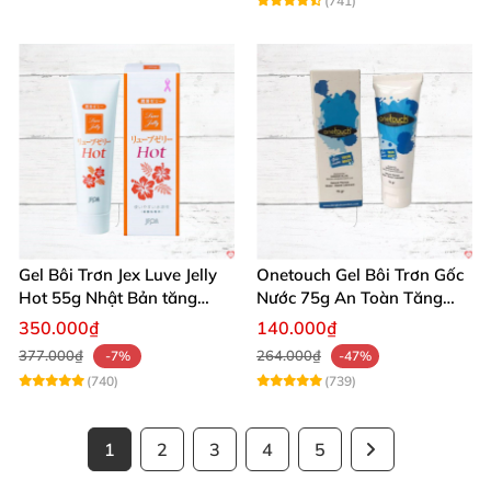
(741)
Gel Bôi Trơn Jex Luve Jelly
Onetouch Gel Bôi Trơn Gốc
Hot 55g Nhật Bản tăng
Nước 75g An Toàn Tăng
khoái cảm nữ dễ sử dụng
Khoái Cảm
350.000₫
140.000₫
377.000₫
264.000₫
-7%
-47%
(740)
(739)
1
2
3
4
5