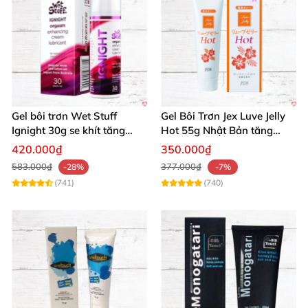
tôi
để tận hưởng khoái lạc đỉnh cao và chăm sóc
vùng kín an toàn! 🚀
Gel bôi trơn Wet Stuff
Gel Bôi Trơn Jex Luve Jelly
Ignight 30g se khít tăng
Hot 55g Nhật Bản tăng
khoái cảm nữ hiệu quả
khoái cảm nữ dễ sử dụng
420.000₫
350.000₫
583.000₫
377.000₫
-28%
-7%
(741)
(740)