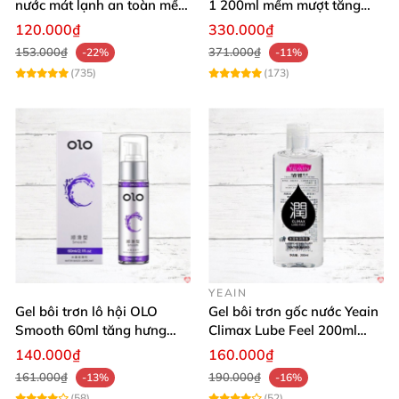
nước mát lạnh an toàn mềm
1 200ml mềm mượt tăng
mại
khoái cảm
120.000₫
330.000₫
153.000₫
371.000₫
-22%
-11%
(735)
(173)
YEAIN
Gel bôi trơn lô hội OLO
Gel bôi trơn gốc nước Yeain
Smooth 60ml tăng hưng
Climax Lube Feel 200ml
phấn, dễ chịu
chất lượng
140.000₫
160.000₫
161.000₫
190.000₫
-13%
-16%
(58)
(52)