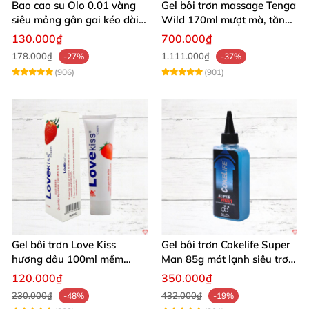
Bao cao su Olo 0.01 vàng
Gel bôi trơn massage Tenga
siêu mỏng gân gai kéo dài
Wild 170ml mượt mà, tăng
yêu đỉnh
khoái cảm
130.000₫
700.000₫
178.000₫
1.111.000₫
-27%
-37%
(906)
(901)
Gel bôi trơn Love Kiss
Gel bôi trơn Cokelife Super
hương dâu 100ml mềm
Man 85g mát lạnh siêu trơn
mượt an toàn thơm
an toàn
120.000₫
350.000₫
230.000₫
432.000₫
-48%
-19%