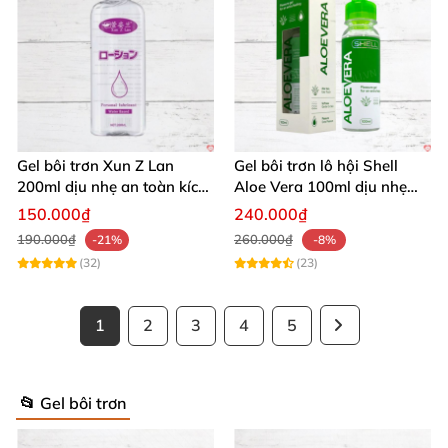
Gel bôi trơn Xun Z Lan
Gel bôi trơn lô hội Shell
200ml dịu nhẹ an toàn kích
Aloe Vera 100ml dịu nhẹ
thích sảng khoái
tăng khoái cảm
150.000₫
240.000₫
190.000₫
260.000₫
-21%
-8%
(32)
(23)
1
2
3
4
5
📂 Gel bôi trơn