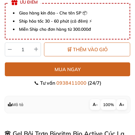
ƯU ĐIỂM
Giao hàng kín đáo - Che tên SP 📦
Ship hỏa tốc 30 - 60 phút (cả đêm) ⚡
Miễn Ship cho đơn hàng từ 300.000đ
🛒 THÊM VÀO GIỎ
MUA NGAY
📞 Tư vấn
0938411000
(24/7)
Mô tả
−
100%
+
🌸 Gel Bôi Trơn Bioritm Bio Active Cúc La