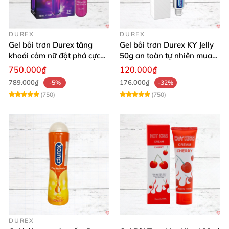
DUREX
DUREX
Gel bôi trơn Durex tăng
Gel bôi trơn Durex KY Jelly
khoái cảm nữ đột phá cực
50g an toàn tự nhiên mua
thích
ngay
750.000₫
120.000₫
789.000₫
176.000₫
-5%
-32%
(750)
(750)
DUREX