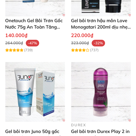
Onetouch Gel Bôi Trơn Gốc
Gel bôi trơn hậu môn Love
Nước 75g An Toàn Tăng
Monogatari 200ml dịu nhẹ,
Khoái Cảm
an toàn
140.000₫
220.000₫
264.000₫
323.000₫
-47%
-32%
(739)
(737)
DUREX
Gel bôi trơn Juno 50g gốc
Gel bôi trơn Durex Play 2 in