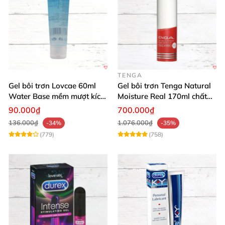
TENGA
Gel bôi trơn Lovcae 60ml
Gel bôi trơn Tenga Natural
Water Base mềm mượt kích
Moisture Real 170ml chất
thích
lượng cao mềm mượt an
90.000₫
700.000₫
toàn
136.000₫
1.076.000₫
-34%
-35%
(779)
(758)