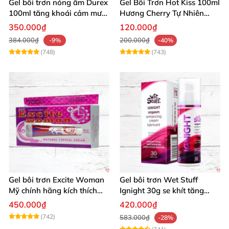
Gel bôi trơn nóng ấm Durex
Gel Bôi Trơn Hot Kiss 100ml
100ml tăng khoái cảm mượt
Hương Cherry Tự Nhiên
mà
Mượt Mà
350.000₫
120.000₫
384.000₫
200.000₫
-9%
-40%
(748)
(743)
Gel bôi trơn Excite Woman
Gel bôi trơn Wet Stuff
Mỹ chính hãng kích thích
Ignight 30g se khít tăng
khoái cảm nữ
khoái cảm nữ hiệu quả
450.000₫
420.000₫
(742)
583.000₫
-28%