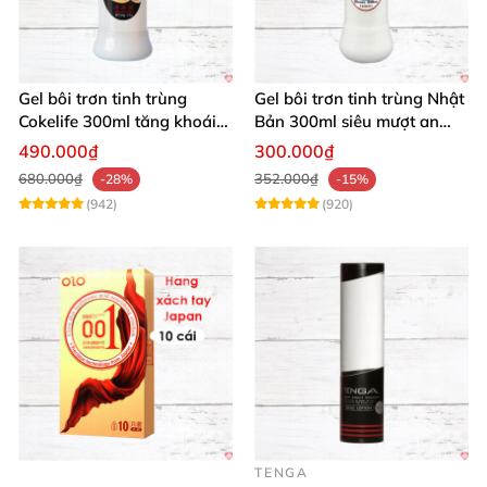
Gel bôi trơn tinh trùng
Gel bôi trơn tinh trùng Nhật
Cokelife 300ml tăng khoái
Bản 300ml siêu mượt an
cảm, an toàn
toàn cho yêu
490.000₫
300.000₫
680.000₫
352.000₫
-28%
-15%
(942)
(920)
TENGA