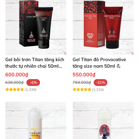
Gel bôi trơn Titan tăng kích
Gel Titan đỏ Provocative
thước tự nhiên chai 50ml
tăng size nam 50ml 💪
siêu mạnh
600.000₫
550.000₫
638.000₫
794.000₫
-6%
-31%
(1,339)
(1,334)