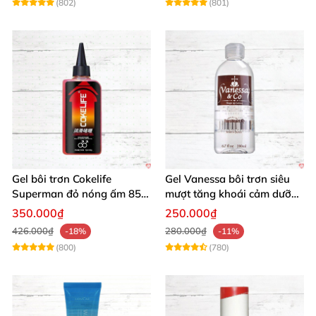
(802)
(801)
Gel bôi trơn Cokelife
Gel Vanessa bôi trơn siêu
Superman đỏ nóng ấm 85g
mượt tăng khoái cảm dưỡng
giảm đau rát
ẩm 200ml
350.000₫
250.000₫
426.000₫
280.000₫
-18%
-11%
(800)
(780)