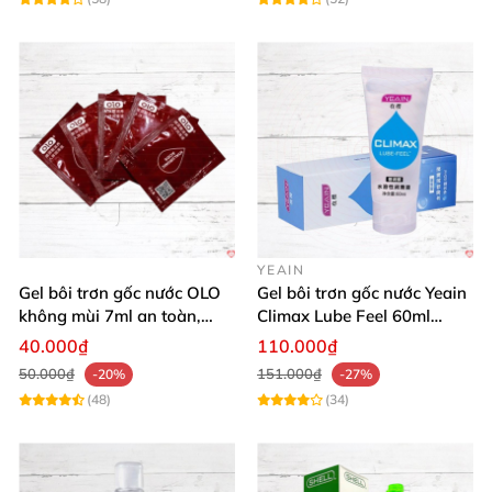
YEAIN
Gel bôi trơn gốc nước OLO
Gel bôi trơn gốc nước Yeain
không mùi 7ml an toàn,
Climax Lube Feel 60ml
chất lượng
Thăng hoa tối ưu
40.000₫
110.000₫
50.000₫
151.000₫
-20%
-27%
(48)
(34)