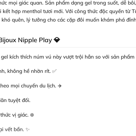
h thức mọi giác quan. Sản phẩm dạng gel trong suốt, dễ b
i kết hợp menthol tươi mới. Với công thức độc quyền từ 
 khó quên, lý tưởng cho các cặp đôi muốn khám phá đỉnh
ijoux Nipple Play 💎
n
gel kích thích núm vú
này vượt trội hẳn so với sản phẩm
nh, không hề nhờn rít. ✅
heo mọi chuyến du lịch. ✈️
iãn tuyệt đối.
hức vị giác. ❄️
ại vết bẩn. ✨