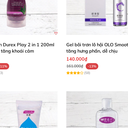
ơn Durex Play 2 in 1 200ml
Gel bôi trơn lô hội OLO Smoo
tăng khoái cảm
tăng hưng phấn, dễ chịu
140.000₫
161.000₫
-11%
-13%
3)
(58)