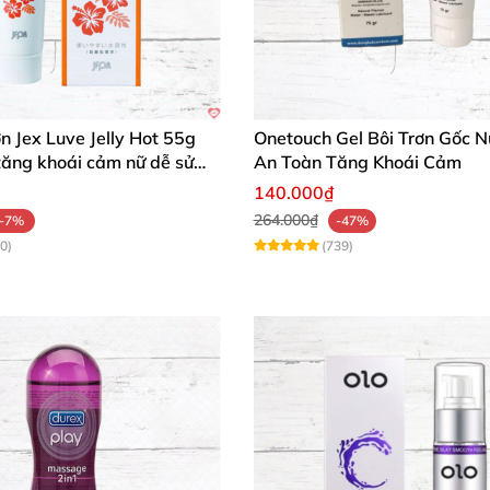
ơn Jex Luve Jelly Hot 55g
Onetouch Gel Bôi Trơn Gốc 
tăng khoái cảm nữ dễ sử
An Toàn Tăng Khoái Cảm
140.000₫
264.000₫
-7%
-47%
0)
(739)