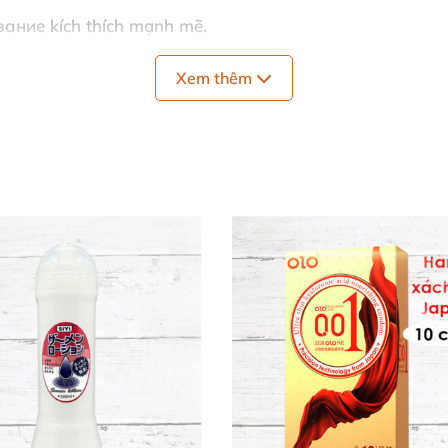
ывание kích thích mạnh mẽ.
vị.
Xem thêm
u và bao cao su. ♻️
i lăn mát lạnh.
thyl ethylamidooxalate, propanediol, hương liệu, arginin
. Sản phẩm đạt chuẩn châu Âu, không paraben, không chất
này thực sự là lựa chọn đỉnh cao!
gay Tức Thì ⚡
 nhỏ
gel cho núm vú
bằng applicator kim loại lạnh buốt, 
 gấp bội, khiến mọi cử chỉ trở nên bùng nổ.