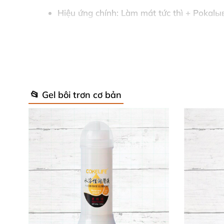
Hiệu ứng chính
: Làm mát tức thì + Pokal
Ăn được
: An toàn 100% cho oral play thú 
Tương thích
: Hoàn hảo với đồ chơi tình yê
Bao bì
: Chai tiện lợi với applicator kim loạ
📂 Gel bôi trơn cơ bản
Thành phần chính bao gồm nước, glycerin, men
capryloyl hydroxamic acid, sodium saccharin
nhạy cảm nhất.
Gel kích thích vùng nhạy cảm
Cách Sử Dụng Đơn Giản, Hiệu Quả N
Sử dụng siêu dễ chỉ trong tích tắc! Lấy lượng
sau, luồng mát lạnh lan tỏa, tăng độ nhạy cảm