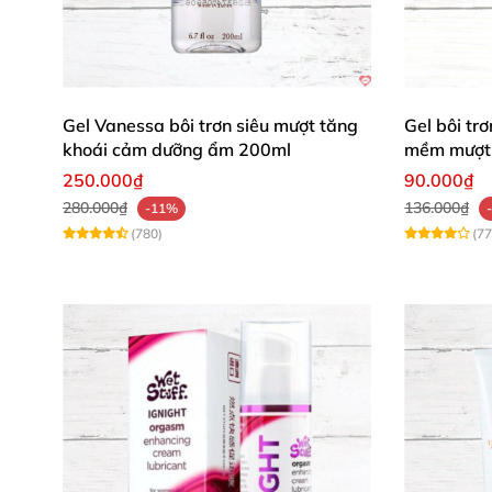
Chất liệu cao cấp, mình sẽ mua thêm nữa! ✨"
Gel kích thích núm vú Bijoux Nipple Play
không
ấn tượng và hiệu quả thực tế, đây là sản ph
Gel Vanessa bôi trơn siêu mượt tăng
Gel bôi t
Mua ngay hôm nay để biến mọi khoảnh khắc th
khoái cảm dưỡng ẩm 200ml
mềm mượt 
250.000₫
90.000₫
280.000₫
136.000₫
-11%
(780)
(77