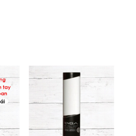
e, xanthan gum, hydroxyethylcellulose,
 bảo quản hại, an toàn tuyệt đối cho da
lăn nhẹ lên vùng da mỏng manh. Ngay vài giây