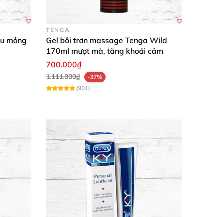
ể khám phá vùng erogenous mới mẻ. Rửa sạch
TENGA
êu mỏng
Gel bôi trơn massage Tenga Wild
170ml mượt mà, tăng khoái cảm
700.000₫
1.111.000₫
-37%
(901)
khiến mình nhạy cảm hơn, khoảnh khắc với
h, vị menthol tươi mát tăng hứng thú ngay
 toàn cho oral play, mùi dừa quyến rũ mê ly.