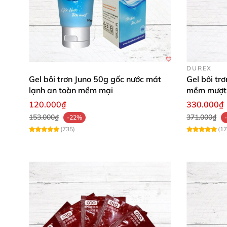
DUREX
Gel bôi trơn Juno 50g gốc nước mát
Gel bôi tr
lạnh an toàn mềm mại
mềm mượt 
120.000₫
330.000₫
153.000₫
371.000₫
-22%
(735)
(17