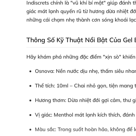
Indiscrets chính là "vũ khí bí mật" giúp đán
giác mát lạnh quyến rũ từ hương dừa nhiệt đớ
những cái chạm nhẹ thành cơn sóng khoái lạc
Thông Số Kỹ Thuật Nổi Bật Của Gel B
Hãy khám phá những đặc điểm "xịn sò" khiế
Osnova
: Nền nước dịu nhẹ, thấm siêu nha
Thể tích
: 10ml – Chai nhỏ gọn, tiện mang t
Hương thơm
: Dừa nhiệt đới gợi cảm, thư g
Vị giác
: Menthol mát lạnh kích thích, đánh t
Màu sắc
: Trong suốt hoàn hảo, không để l