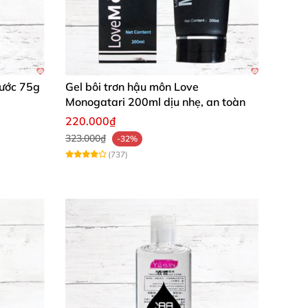
Nước 75g
Gel bôi trơn hậu môn Love
Monogatari 200ml dịu nhẹ, an toàn
220.000₫
323.000₫
-32%
(737)