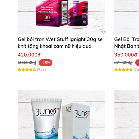
Gel bôi trơn Wet Stuff Ignight 30g se
Gel Bôi Tr
khít tăng khoái cảm nữ hiệu quả
Nhật Bản 
dụng
420.000₫
350.000₫
583.000₫
377.000₫
-28%
(741)
(74