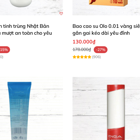
đối tác để nâng tầm khoái cảm. Thử trên cổ, đùi trong đ
ơn tinh trùng Nhật Bản
Bao cao su Olo 0.01 vàng si
 mượt an toàn cho yêu
gân gai kéo dài yêu đỉnh
130.000₫
178.000₫
-15%
-27%
0)
(906)
Chứng Minh Chất Lượng ❤️
 Play tuyệt vời lắm! Cảm giác mát lạnh menthol lan tỏa 
oài không hết, siêu tiện! 😍"
mà hiệu quả kinh ngạc luôn. Nền nước dịu nhẹ thấm nhan
p đôi bận rộn! 👍"
lăn lạnh, dùng là rùng mình khoái lạc liền. Gel ăn được an