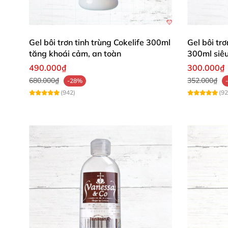
Kết hợp vuốt ve tay, vibrator hay nụ hôn từ 
bằng nước ấm sau dùng – vệ sinh và tiện lợi!
Gel bôi trơn tinh trùng Cokelife 300ml
Gel bôi tr
tăng khoái cảm, an toàn
300ml siêu
490.000₫
300.000₫
680.000₫
352.000₫
-28%
(942)
(92
Đánh Giá Từ Khách Hàng Thực Tế – 
Nguyễn Thị Lan (Hà Nội)
: "Gel Bijoux Nipple
chồng giờ 'bùng nổ' hẳn. Chai nhỏ xinh dùng h
Trần Minh Quân (TP.HCM)
: "Mua cho vợ thử 
lập tức. Sản phẩm chất lượng, lý tưởng cho cặ
Lê Hương Giang (Đà Nẵng)
: "Yêu applicator 