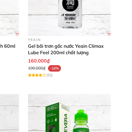
YEAIN
th 60ml
Gel bôi trơn gốc nước Yeain Climax
Lube Feel 200ml chất lượng
160.000₫
190.000₫
-16%
(52)