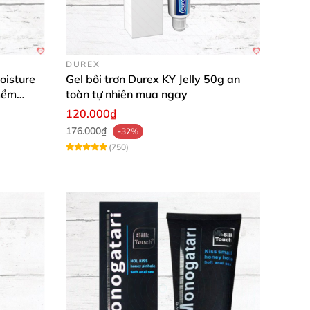
 trải nghiệm thân mật đỉnh cao. Với thông số
DUREX
oisture
Gel bôi trơn Durex KY Jelly 50g an
mềm
toàn tự nhiên mua ngay
120.000₫
176.000₫
-32%
(750)