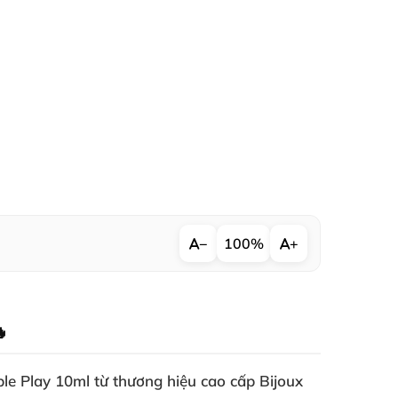
−
100%
+

ple Play 10ml
từ thương hiệu cao cấp Bijoux