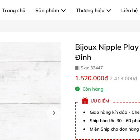
Trang chủ
Sản phẩm
Thương hiệu
Liên hệ
Bijoux Nipple Pla
Đỉnh
Sku:
32447
1.520.000₫
2.413.000₫
Còn hàng
ƯU ĐIỂM
Giao hàng kín đáo - Che
Ship hỏa tốc 30 - 60 ph
Miễn Ship cho đơn hàng