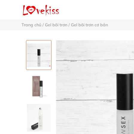
Trang chủ
/
Gel bôi trơn
/
Gel bôi trơn cơ bản