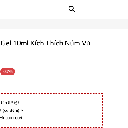
y Gel 10ml Kích Thích Núm Vú
-37%
 tên SP 📦
út (cả đêm) ⚡
 từ 300.000đ