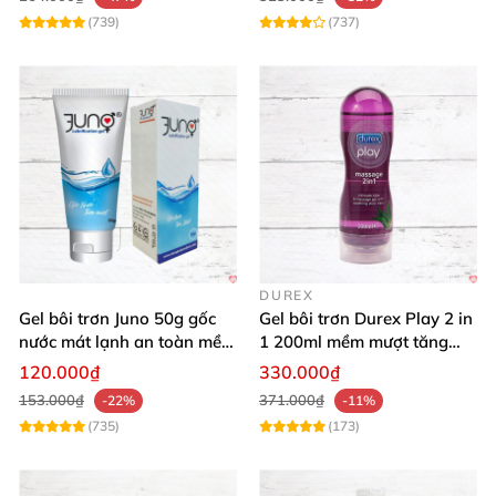
(739)
(737)
DUREX
Gel bôi trơn Juno 50g gốc
Gel bôi trơn Durex Play 2 in
nước mát lạnh an toàn mềm
1 200ml mềm mượt tăng
mại
khoái cảm
120.000₫
330.000₫
153.000₫
371.000₫
-22%
-11%
(735)
(173)