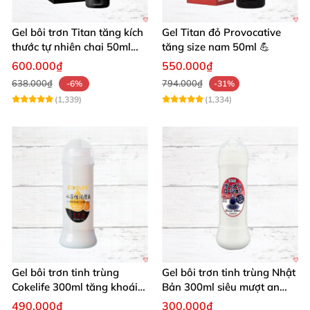
Gel bôi trơn Titan tăng kích
Gel Titan đỏ Provocative
thước tự nhiên chai 50ml
tăng size nam 50ml 💪
siêu mạnh
600.000₫
550.000₫
638.000₫
794.000₫
-6%
-31%
(1,339)
(1,334)
Gel bôi trơn tinh trùng
Gel bôi trơn tinh trùng Nhật
Cokelife 300ml tăng khoái
Bản 300ml siêu mượt an
cảm, an toàn
toàn cho yêu
490.000₫
300.000₫