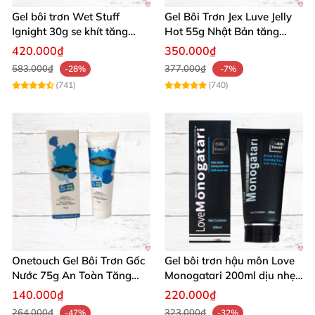
Đừng chần chừ với
sản phẩm bôi trơn hậu môn tốt
Gel bôi trơn Wet Stuff
Gel Bôi Trơn Jex Luve Jelly
nhất
từ Nhật Bản. Sở hữu
BIJOND Ultra Anus Lube
Ignight 30g se khít tăng
Hot 55g Nhật Bản tăng
60ml
ngay hôm nay để bảo vệ tối ưu và tận hưởng
khoái cảm nữ hiệu quả
khoái cảm nữ dễ sử dụng
420.000₫
350.000₫
sự thoải mái đỉnh cao!
Mua hàng ngay tại Chúng tôi
583.000₫
377.000₫
-28%
-7%
– giao nhanh, chất lượng đảm bảo! 🛒
(741)
(740)
Onetouch Gel Bôi Trơn Gốc
Gel bôi trơn hậu môn Love
Nước 75g An Toàn Tăng
Monogatari 200ml dịu nhẹ,
Khoái Cảm
an toàn
140.000₫
220.000₫
264.000₫
323.000₫
-47%
-32%