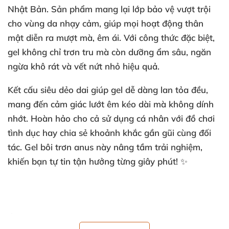
Nhật Bản. Sản phẩm mang lại lớp bảo vệ vượt trội
cho vùng da nhạy cảm, giúp mọi hoạt động thân
mật diễn ra mượt mà, êm ái. Với công thức đặc biệt,
gel không chỉ trơn tru mà còn dưỡng ẩm sâu, ngăn
ngừa khô rát và vết nứt nhỏ hiệu quả.
Kết cấu
siêu dẻo dai
giúp gel dễ dàng lan tỏa đều,
mang đến cảm giác lướt êm kéo dài mà không dính
nhớt. Hoàn hảo cho cả sử dụng cá nhân với đồ chơi
tình dục hay chia sẻ khoảnh khắc gần gũi cùng đối
tác.
Gel bôi trơn anus
này nâng tầm trải nghiệm,
khiến bạn tự tin tận hưởng từng giây phút! ✨
🔍 Thông Số Kỹ Thuật Nổi Bật Của