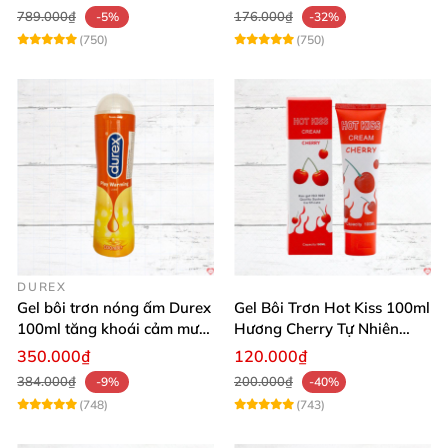
789.000₫
176.000₫
-5%
-32%
(750)
(750)
DUREX
Gel bôi trơn nóng ấm Durex
Gel Bôi Trơn Hot Kiss 100ml
100ml tăng khoái cảm mượt
Hương Cherry Tự Nhiên
mà
Mượt Mà
350.000₫
120.000₫
384.000₫
200.000₫
-9%
-40%
(748)
(743)