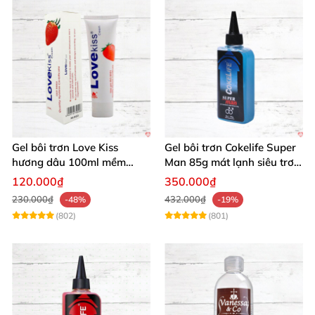
Gel bôi trơn Love Kiss
Gel bôi trơn Cokelife Super
hương dâu 100ml mềm
Man 85g mát lạnh siêu trơn
mượt an toàn thơm
an toàn
120.000₫
350.000₫
230.000₫
432.000₫
-48%
-19%
(802)
(801)