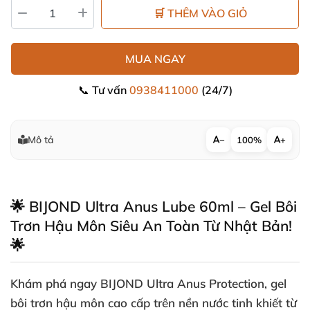
🛒 THÊM VÀO GIỎ
MUA NGAY
📞 Tư vấn
0938411000
(24/7)
Mô tả
−
100%
+
🌟 BIJOND Ultra Anus Lube 60ml – Gel Bôi
Trơn Hậu Môn Siêu An Toàn Từ Nhật Bản!
🌟
Khám phá ngay
BIJOND Ultra Anus Protection
, gel
bôi trơn hậu môn cao cấp trên nền nước tinh khiết từ