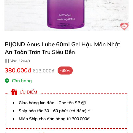
BIJOND Anus Lube 60ml Gel Hậu Môn Nhật
An Toàn Trơn Tru Siêu Bền
Sku:
32048
380.000₫
613.000₫
-38%
Còn hàng
ƯU ĐIỂM
Giao hàng kín đáo - Che tên SP 📦
Ship hỏa tốc 30 - 60 phút (cả đêm) ⚡
Miễn Ship cho đơn hàng từ 300.000đ