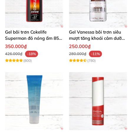
Gel bôi trơn Cokelife
Gel Vanessa bôi trơn siêu
Superman đỏ nóng ấm 85g
mượt tăng khoái cảm dưỡng
giảm đau rát
ẩm 200ml
350.000₫
250.000₫
426.000₫
280.000₫
-18%
-11%
(800)
(780)