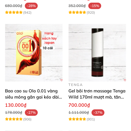
680.000₫
352.000₫
-28%
-15%
(942)
(920)
TENGA
Bao cao su Olo 0.01 vàng
Gel bôi trơn massage Tenga
siêu mỏng gân gai kéo dài
Wild 170ml mượt mà, tăng
yêu đỉnh
khoái cảm
130.000₫
700.000₫
178.000₫
1.111.000₫
-27%
-37%
(906)
(901)