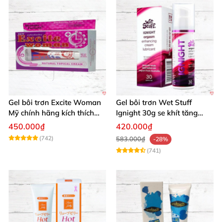
Gel bôi trơn Excite Woman
Gel bôi trơn Wet Stuff
Mỹ chính hãng kích thích
Ignight 30g se khít tăng
khoái cảm nữ
khoái cảm nữ hiệu quả
450.000₫
420.000₫
(742)
583.000₫
-28%
(741)