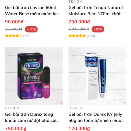
TENGA
Gel bôi trơn Lovcae 60ml
Gel bôi trơn Tenga Natural
Water Base mềm mượt kích
Moisture Real 170ml chất
thích
lượng cao mềm mượt an
90.000₫
700.000₫
toàn
136.000₫
1.076.000₫
-34%
-35%
(779)
(758)
DUREX
DUREX
Gel bôi trơn Durex tăng
Gel bôi trơn Durex KY Jelly
khoái cảm nữ đột phá cực
50g an toàn tự nhiên mua
thích
ngay
750.000₫
120.000₫