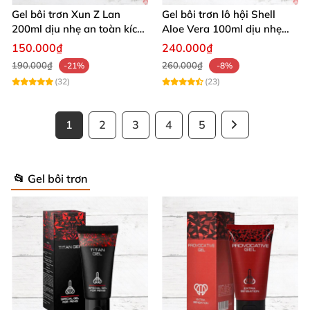
Gel bôi trơn Xun Z Lan
Gel bôi trơn lô hội Shell
200ml dịu nhẹ an toàn kích
Aloe Vera 100ml dịu nhẹ
thích sảng khoái
tăng khoái cảm
150.000₫
240.000₫
190.000₫
260.000₫
-21%
-8%
(32)
(23)
1
2
3
4
5
📂 Gel bôi trơn