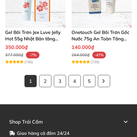
Gel Bôi Trơn Jex Luve Jelly
Onetouch Gel Bôi Trơn Gốc
Hot 55g Nhật Bản tăng
Nước 75g An Toàn Tăng
khoái cảm nữ dễ sử dụng
Khoái Cảm
350.000₫
140.000₫
377.000₫
264.000₫
-7%
-47%
(740)
(739)
1
2
3
4
5
Shop Trái Cấm
Giao hàng cả đêm 24/24