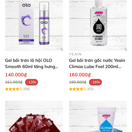
YEAIN
Gel bôi trơn lô hội OLO
Gel bôi trơn gốc nước Yeain
Smooth 60ml tăng hưng
Climax Lube Feel 200ml
phấn, dễ chịu
chất lượng
140.000₫
160.000₫
161.000₫
190.000₫
-13%
-16%
(58)
(52)