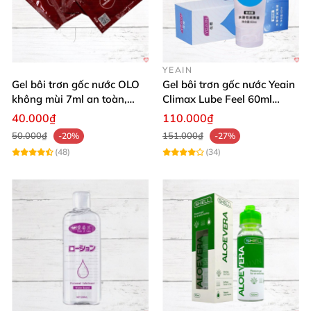
YEAIN
Gel bôi trơn gốc nước OLO
Gel bôi trơn gốc nước Yeain
không mùi 7ml an toàn,
Climax Lube Feel 60ml
chất lượng
Thăng hoa tối ưu
40.000₫
110.000₫
50.000₫
151.000₫
-20%
-27%
(48)
(34)