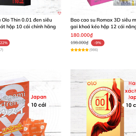
 Olo Thin 0.01 đen siêu
Bao cao su Romax 3D siêu 
át hộp 10 cái chính hãng
gai khoá kéo hộp 12 cái nân
xúc
180.000₫
198.000₫
-22%
-9%
7)
(986)
o cao su Sakura chính hãng Nhật Bản hộp 12 chiếc siêu mỏng loại tố