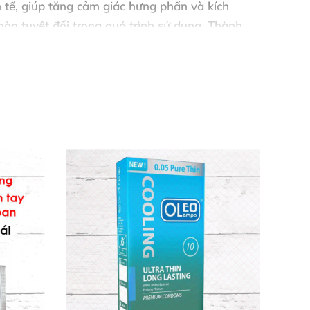
 tế, giúp tăng cảm giác hưng phấn và kích
oàn tuyệt đối trong quá trình sử dụng. Thành
 bôi trơn y tế cao cấp đảm bảo an toàn, không
 sách các loại bao cao su siêu mỏng dành cho