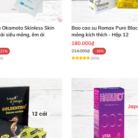
u Okamoto Skinless Skin
Bao cao su Romax Pure Blac
cái siêu mỏng, êm ái
mỏng kích thích - Hộp 12
180.000₫
214.000₫
-21%
-16%
0)
(809)