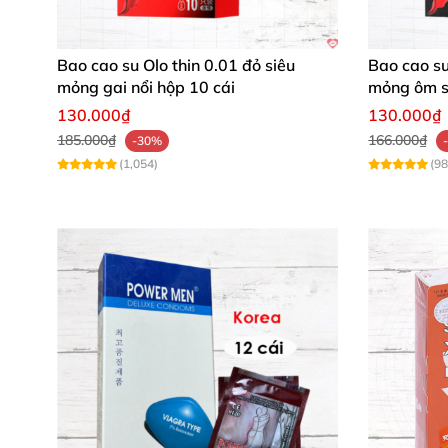
Bao cao su Olo thin 0.01 đỏ siêu
Bao cao su
mỏng gai nổi hộp 10 cái
mỏng ôm s
130.000₫
130.000₫
185.000₫
166.000₫
-30%
(1,054)
(98
Bỏ sỉ Ba