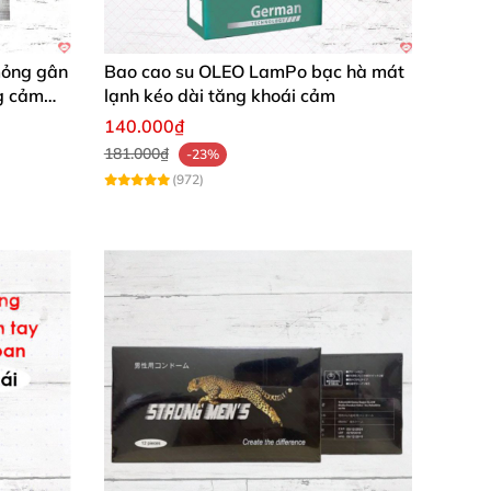
mỏng gân
Bao cao su OLEO LamPo bạc hà mát
g cảm
lạnh kéo dài tăng khoái cảm
140.000₫
181.000₫
-23%
(972)
t cao cấp