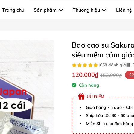
Trang chủ
Sản phẩm
Thương hiệu
Liên hệ
Bao cao su Sakur
siêu mềm cảm giác
|
658 đánh giá
|
S
120.000₫
153.000₫
-2
Còn hàng
ƯU ĐIỂM
Giao hàng kín đáo - Che
Ship hỏa tốc 30 - 60 ph
Miễn Ship cho đơn hàng