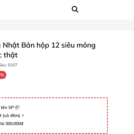
a Nhật Bản hộp 12 siêu mỏng
 thật
ku:
5107
2%
 tên SP 📦
út (cả đêm) ⚡
 từ 300.000đ