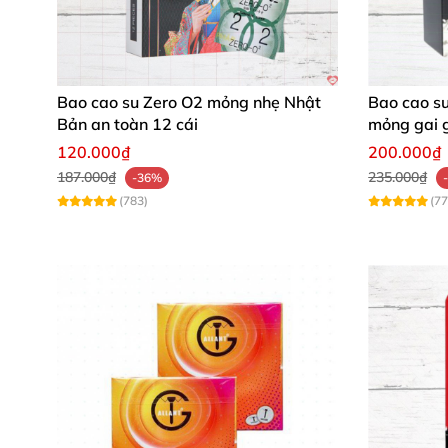
Bao cao su Zero O2 mỏng nhẹ Nhật
Bao cao su
Bản an toàn 12 cái
mỏng gai g
120.000₫
200.000₫
187.000₫
235.000₫
-36%
(783)
(77