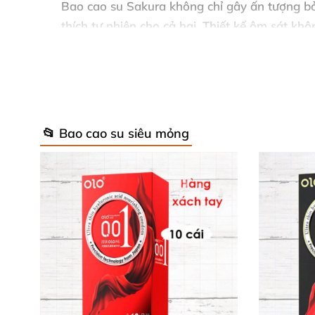
Bao cao su Sakura không chỉ gây ấn tượng bởi
thích tự nhiên cho cả hai. Thiết kế ôm sát k
phần từ mủ cao su thiên nhiên là kết quả của
gây kích ứng da nhạy cảm.
Với những điểm nổi bật vượt trội này, bao c
các cặp đôi hiện đại.
📂 Bao cao su siêu mỏng