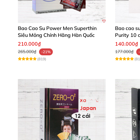
Bao Cao Su Power Men Superthin
Bao cao s
Siêu Mỏng Chính Hãng Hàn Quốc
Purity 10 
210.000₫
140.000₫
265.000₫
177.000₫
-21%
(819)
(81