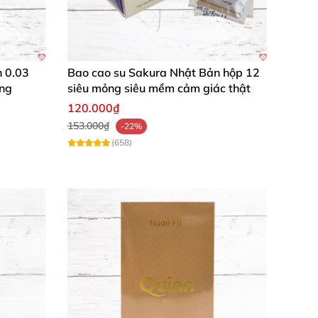
n 0.03
Bao cao su Sakura Nhật Bản hộp 12
ỏng
siêu mỏng siêu mềm cảm giác thật
120.000₫
153.000₫
-22%
(658)