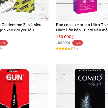
 Goldentime 3 in 1 siêu
Bao cao su Haruko Ultra Thi
ân kéo dài yêu lâu
Nhật Bản hộp 10 cái siêu m
150.000₫
180.000₫
-15%
-17%
9)
(731)