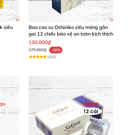
k siêu
Bao cao su Oshiniko siêu mỏng gân
gai 12 chiếc bảo vệ an toàn kích thích
130.000₫
175.000₫
-26%
(808)