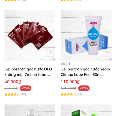
YEAIN
Gel bôi trơn gốc nước OLO
Gel bôi trơn gốc nước Yeain
không mùi 7ml an toàn,
Climax Lube Feel 60ml
chất lượng
Thăng hoa tối ưu
40.000₫
110.000₫
50.000₫
151.000₫
-20%
-27%
(48)
(34)