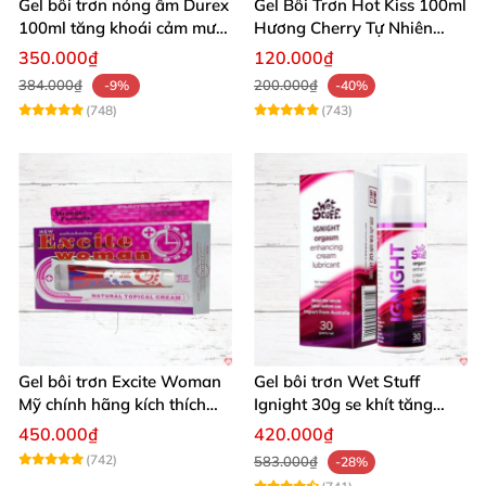
Gel bôi trơn nóng ấm Durex
Gel Bôi Trơn Hot Kiss 100ml
100ml tăng khoái cảm mượt
Hương Cherry Tự Nhiên
mà
Mượt Mà
350.000₫
120.000₫
384.000₫
200.000₫
-9%
-40%
(748)
(743)
Gel bôi trơn Excite Woman
Gel bôi trơn Wet Stuff
Mỹ chính hãng kích thích
Ignight 30g se khít tăng
khoái cảm nữ
khoái cảm nữ hiệu quả
450.000₫
420.000₫
(742)
583.000₫
-28%