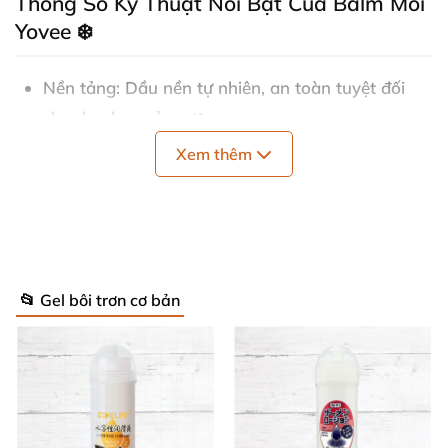
Thông Số Kỹ Thuật Nổi Bật Của Balm Môi
Yovee ❄️
Nền tảng
: Dầu nền tự nhiên, an toàn tuyệt đối
cho da nhạy cảm. 🌿
Xem thêm
Dung tích
: 5.5 ml – Nhỏ gọn, dễ dàng mang theo
mọi nơi. 📦
Hương thơm
: Dâu tây sâm-panh sang trọng, đầy
mê hoặc. 🍓
📂 Gel bôi trơn cơ bản
Màu sắc
: Trong suốt kèm lấp lánh vi mô, tạo hiệu
ứng môi căng mọng quyến rũ. ✨
Hiệu ứng chính
: Dưỡng ẩm sâu, làm mát tức thì,
giữ mềm mịn lâu dài. ❄️