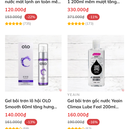
nước mát lạnh an toàn mềm
1 200ml mềm mượt tăng
mại
khoái cảm
120.000₫
330.000₫
153.000₫
371.000₫
-22%
-11%
(735)
(173)
YEAIN
Gel bôi trơn lô hội OLO
Gel bôi trơn gốc nước Yeain
Smooth 60ml tăng hưng
Climax Lube Feel 200ml
phấn, dễ chịu
chất lượng
140.000₫
160.000₫
161.000₫
190.000₫
-13%
-16%
(58)
(52)