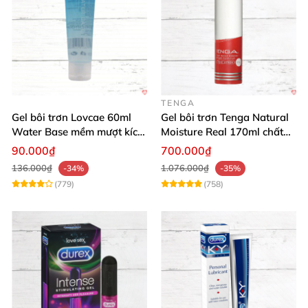
TENGA
Gel bôi trơn Lovcae 60ml
Gel bôi trơn Tenga Natural
Water Base mềm mượt kích
Moisture Real 170ml chất
thích
lượng cao mềm mượt an
90.000₫
700.000₫
toàn
136.000₫
1.076.000₫
-34%
-35%
(779)
(758)