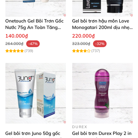
Onetouch Gel Bôi Trơn Gốc
Gel bôi trơn hậu môn Love
Nước 75g An Toàn Tăng
Monogatari 200ml dịu nhẹ,
Khoái Cảm
an toàn
140.000₫
220.000₫
264.000₫
323.000₫
-47%
-32%
(739)
(737)
DUREX
Gel bôi trơn Juno 50g gốc
Gel bôi trơn Durex Play 2 in