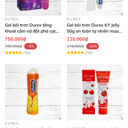
DUREX
DUREX
Gel bôi trơn Durex tăng
Gel bôi trơn Durex KY Jelly
khoái cảm nữ đột phá cực
50g an toàn tự nhiên mua
thích
ngay
750.000₫
120.000₫
789.000₫
176.000₫
-5%
-32%
(750)
(750)
DUREX