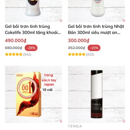
Gel bôi trơn tinh trùng
Gel bôi trơn tinh trùng Nhật
Cokelife 300ml tăng khoái
Bản 300ml siêu mượt an
cảm, an toàn
toàn cho yêu
490.000₫
300.000₫
680.000₫
352.000₫
-28%
-15%
(942)
(920)
TENGA