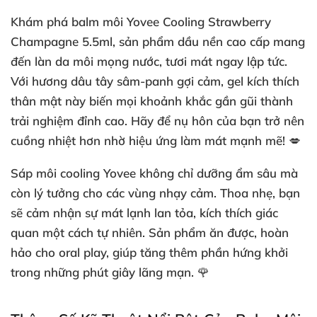
Khám phá balm môi Yovee Cooling Strawberry
Champagne 5.5ml, sản phẩm dầu nền cao cấp mang
đến làn da môi mọng nước, tươi mát ngay lập tức.
Với hương dâu tây sâm-panh gợi cảm, gel kích thích
thân mật này biến mọi khoảnh khắc gần gũi thành
trải nghiệm đỉnh cao. Hãy để nụ hôn của bạn trở nên
cuồng nhiệt hơn nhờ hiệu ứng làm mát mạnh mẽ! 💋
Sáp môi cooling Yovee không chỉ dưỡng ẩm sâu mà
còn lý tưởng cho các vùng nhạy cảm. Thoa nhẹ, bạn
sẽ cảm nhận sự mát lạnh lan tỏa, kích thích giác
quan một cách tự nhiên. Sản phẩm ăn được, hoàn
hảo cho oral play, giúp tăng thêm phần hứng khởi
trong những phút giây lãng mạn. 🌹