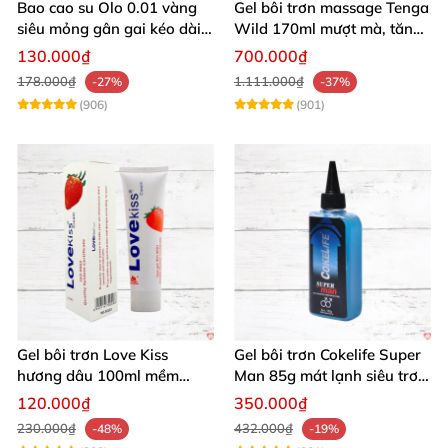
Bao cao su Olo 0.01 vàng
Gel bôi trơn massage Tenga
siêu mỏng gân gai kéo dài
Wild 170ml mượt mà, tăng
yêu đỉnh
khoái cảm
130.000₫
700.000₫
178.000₫
1.111.000₫
-27%
-37%
(906)
(901)
Gel bôi trơn Love Kiss
Gel bôi trơn Cokelife Super
hương dâu 100ml mềm
Man 85g mát lạnh siêu trơn
mượt an toàn thơm
an toàn
120.000₫
350.000₫
230.000₫
432.000₫
-48%
-19%