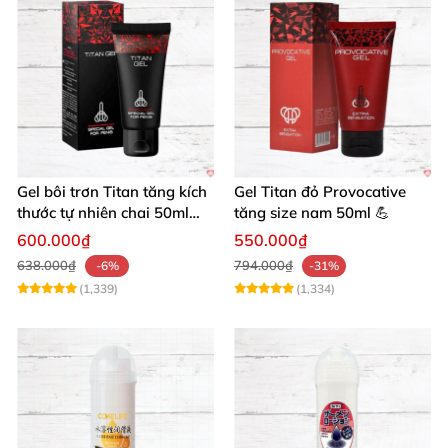
Gel bôi trơn Titan tăng kích
Gel Titan đỏ Provocative
thước tự nhiên chai 50ml
tăng size nam 50ml 💪
siêu mạnh
600.000₫
550.000₫
638.000₫
794.000₫
-6%
-31%
(1,339)
(1,334)