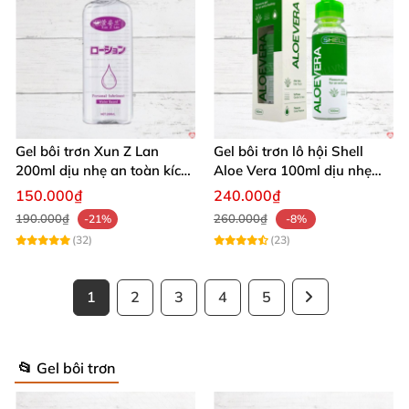
Gel bôi trơn Xun Z Lan
Gel bôi trơn lô hội Shell
200ml dịu nhẹ an toàn kích
Aloe Vera 100ml dịu nhẹ
thích sảng khoái
tăng khoái cảm
150.000₫
240.000₫
190.000₫
260.000₫
-21%
-8%
(32)
(23)
1
2
3
4
5
📂 Gel bôi trơn