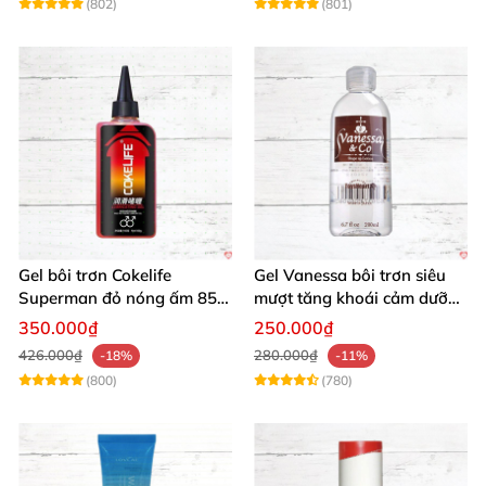
(802)
(801)
Gel bôi trơn Cokelife
Gel Vanessa bôi trơn siêu
Superman đỏ nóng ấm 85g
mượt tăng khoái cảm dưỡng
giảm đau rát
ẩm 200ml
350.000₫
250.000₫
426.000₫
280.000₫
-18%
-11%
(800)
(780)