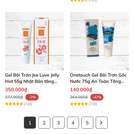
(741)
Gel Bôi Trơn Jex Luve Jelly
Onetouch Gel Bôi Trơn Gốc
Hot 55g Nhật Bản tăng
Nước 75g An Toàn Tăng
khoái cảm nữ dễ sử dụng
Khoái Cảm
350.000₫
140.000₫
377.000₫
264.000₫
-7%
-47%
(740)
(739)
1
2
3
4
5