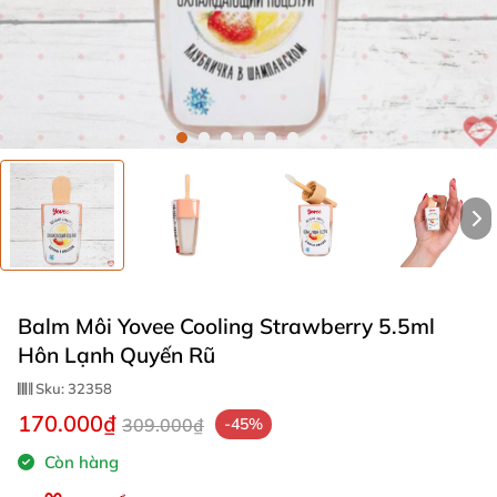
Balm Môi Yovee Cooling Strawberry 5.5ml
Hôn Lạnh Quyến Rũ
Sku:
32358
170.000₫
309.000₫
-45%
Còn hàng