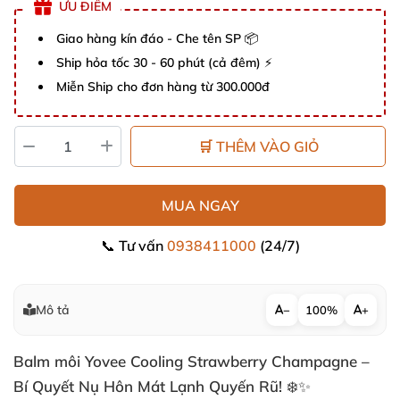
ƯU ĐIỂM
Giao hàng kín đáo - Che tên SP 📦
Ship hỏa tốc 30 - 60 phút (cả đêm) ⚡
Miễn Ship cho đơn hàng từ 300.000đ
🛒 THÊM VÀO GIỎ
MUA NGAY
📞 Tư vấn
0938411000
(24/7)
Mô tả
−
100%
+
Balm môi Yovee Cooling Strawberry Champagne –
Bí Quyết Nụ Hôn Mát Lạnh Quyến Rũ! ❄️✨