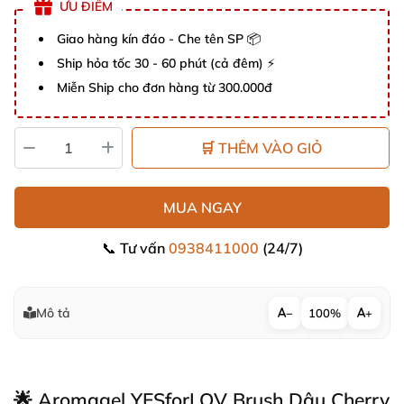
ƯU ĐIỂM
Giao hàng kín đáo - Che tên SP 📦
Ship hỏa tốc 30 - 60 phút (cả đêm) ⚡
Miễn Ship cho đơn hàng từ 300.000đ
🛒 THÊM VÀO GIỎ
MUA NGAY
📞 Tư vấn
0938411000
(24/7)
Mô tả
−
100%
+
🌟 Aromagel YESforLOV Brush Dâu Cherry