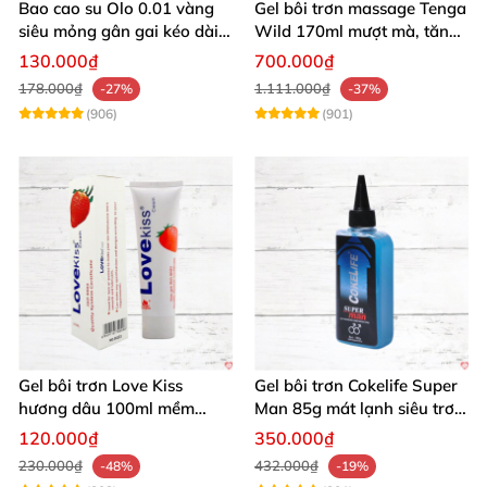
Bao cao su Olo 0.01 vàng
Gel bôi trơn massage Tenga
siêu mỏng gân gai kéo dài
Wild 170ml mượt mà, tăng
yêu đỉnh
khoái cảm
130.000₫
700.000₫
178.000₫
1.111.000₫
-27%
-37%
(906)
(901)
Gel bôi trơn Love Kiss
Gel bôi trơn Cokelife Super
hương dâu 100ml mềm
Man 85g mát lạnh siêu trơn
mượt an toàn thơm
an toàn
120.000₫
350.000₫
230.000₫
432.000₫
-48%
-19%