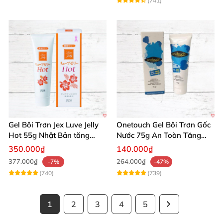
(741)
Gel Bôi Trơn Jex Luve Jelly
Onetouch Gel Bôi Trơn Gốc
Hot 55g Nhật Bản tăng
Nước 75g An Toàn Tăng
khoái cảm nữ dễ sử dụng
Khoái Cảm
350.000₫
140.000₫
377.000₫
264.000₫
-7%
-47%
(740)
(739)
1
2
3
4
5