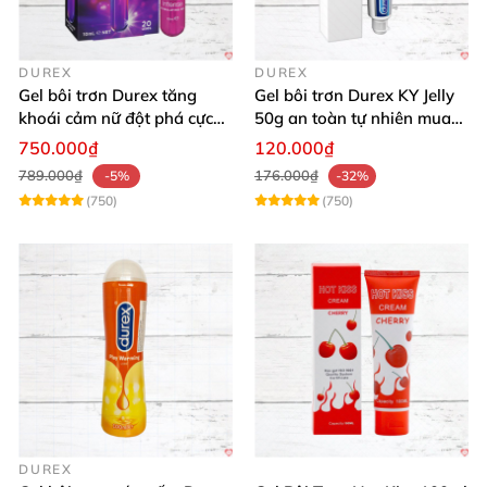
DUREX
DUREX
Gel bôi trơn Durex tăng
Gel bôi trơn Durex KY Jelly
khoái cảm nữ đột phá cực
50g an toàn tự nhiên mua
thích
ngay
750.000₫
120.000₫
789.000₫
176.000₫
-5%
-32%
(750)
(750)
DUREX