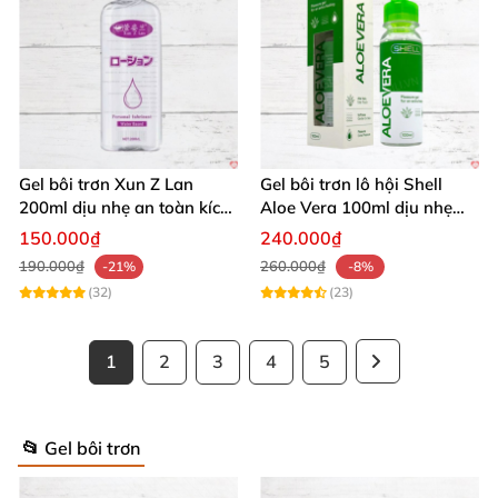
Gel bôi trơn Xun Z Lan
Gel bôi trơn lô hội Shell
200ml dịu nhẹ an toàn kích
Aloe Vera 100ml dịu nhẹ
thích sảng khoái
tăng khoái cảm
150.000₫
240.000₫
190.000₫
260.000₫
-21%
-8%
(32)
(23)
1
2
3
4
5
📂 Gel bôi trơn