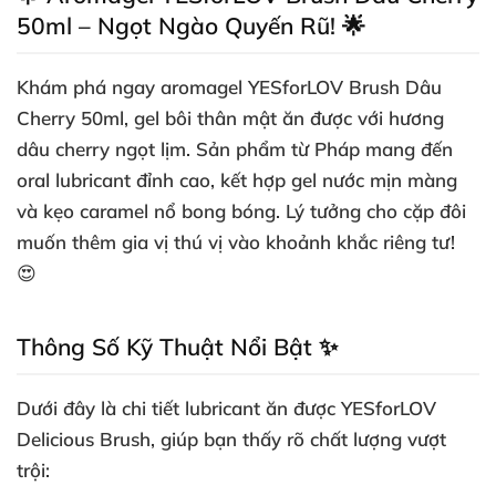
50ml – Ngọt Ngào Quyến Rũ! 🌟
Khám phá ngay
aromagel YESforLOV Brush Dâu
Cherry 50ml
, gel bôi thân mật ăn được với hương
dâu cherry ngọt lịm. Sản phẩm từ Pháp mang đến
oral lubricant
đỉnh cao, kết hợp gel nước mịn màng
và kẹo caramel nổ bong bóng. Lý tưởng cho cặp đôi
muốn thêm gia vị thú vị vào khoảnh khắc riêng tư!
😍
Thông Số Kỹ Thuật Nổi Bật ✨
Dưới đây là chi tiết
lubricant ăn được YESforLOV
Delicious Brush
, giúp bạn thấy rõ chất lượng vượt
trội: