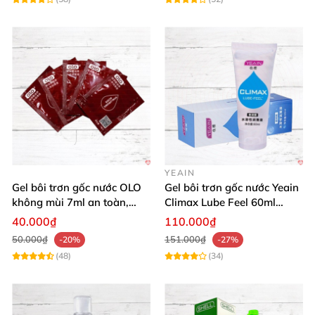
YEAIN
Gel bôi trơn gốc nước OLO
Gel bôi trơn gốc nước Yeain
không mùi 7ml an toàn,
Climax Lube Feel 60ml
chất lượng
Thăng hoa tối ưu
40.000₫
110.000₫
50.000₫
151.000₫
-20%
-27%
(48)
(34)