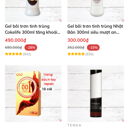
Gel bôi trơn tinh trùng
Gel bôi trơn tinh trùng Nhật
Cokelife 300ml tăng khoái
Bản 300ml siêu mượt an
cảm, an toàn
toàn cho yêu
490.000₫
300.000₫
680.000₫
352.000₫
-28%
-15%
(942)
(920)
TENGA