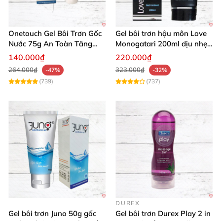
Onetouch Gel Bôi Trơn Gốc
Gel bôi trơn hậu môn Love
Nước 75g An Toàn Tăng
Monogatari 200ml dịu nhẹ,
Khoái Cảm
an toàn
140.000₫
220.000₫
264.000₫
323.000₫
-47%
-32%
(739)
(737)
DUREX
Gel bôi trơn Juno 50g gốc
Gel bôi trơn Durex Play 2 in