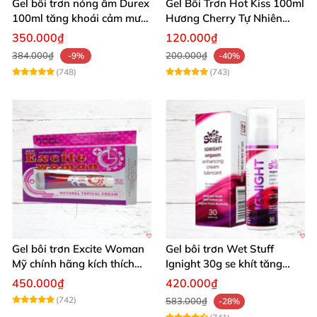
Gel bôi trơn nóng ấm Durex
Gel Bôi Trơn Hot Kiss 100ml
100ml tăng khoái cảm mượt
Hương Cherry Tự Nhiên
mà
Mượt Mà
350.000₫
120.000₫
384.000₫
200.000₫
-9%
-40%
(748)
(743)
Gel bôi trơn Excite Woman
Gel bôi trơn Wet Stuff
Mỹ chính hãng kích thích
Ignight 30g se khít tăng
khoái cảm nữ
khoái cảm nữ hiệu quả
450.000₫
420.000₫
(742)
583.000₫
-28%