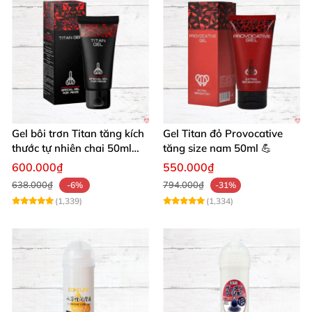
Gel bôi trơn Titan tăng kích
Gel Titan đỏ Provocative
thước tự nhiên chai 50ml
tăng size nam 50ml 💪
siêu mạnh
600.000₫
550.000₫
638.000₫
794.000₫
-6%
-31%
(1,339)
(1,334)