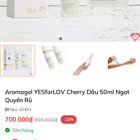
Aromagel YESforLOV Cherry Dâu 50ml Ngọt
Quyến Rũ
Sku:
32451
700.000₫
909.000₫
-23%
Còn hàng