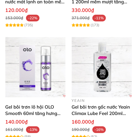
nước mát lạnh an toàn mềm
1 200ml mềm mượt tăng
mại
khoái cảm
120.000₫
330.000₫
153.000₫
371.000₫
-22%
-11%
(735)
(173)
YEAIN
Gel bôi trơn lô hội OLO
Gel bôi trơn gốc nước Yeain
Smooth 60ml tăng hưng
Climax Lube Feel 200ml
phấn, dễ chịu
chất lượng
140.000₫
160.000₫
161.000₫
190.000₫
-13%
-16%
(58)
(52)