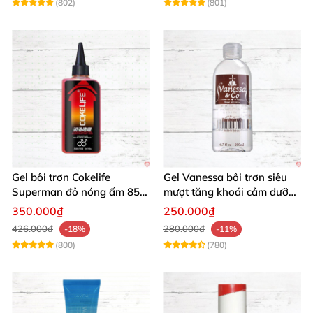
(802)
(801)
Gel bôi trơn Cokelife
Gel Vanessa bôi trơn siêu
Superman đỏ nóng ấm 85g
mượt tăng khoái cảm dưỡng
giảm đau rát
ẩm 200ml
350.000₫
250.000₫
426.000₫
280.000₫
-18%
-11%
(800)
(780)