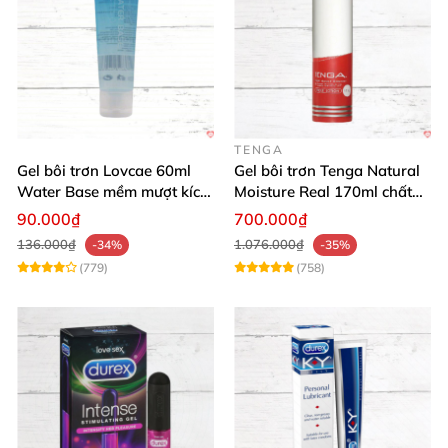
TENGA
Gel bôi trơn Lovcae 60ml
Gel bôi trơn Tenga Natural
Water Base mềm mượt kích
Moisture Real 170ml chất
thích
lượng cao mềm mượt an
90.000₫
700.000₫
toàn
136.000₫
1.076.000₫
-34%
-35%
(779)
(758)