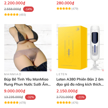
Cao Cấp
2.200.000₫
280.000₫
(479)
2.558.000₫
-14%
(493)
MANMIAO
LETEN
Búp Bê Tình Yêu ManMiao
Leten A380 Phiên Bản 2 âm
Rung Phun Nước Sưởi Ấm
đạo giả đa năng kích thích
Thông Minh
cực mạnh
9.000.000₫
2.150.000₫
13.235.000₫
2.721.000₫
-32%
-21%
(478)
(476)