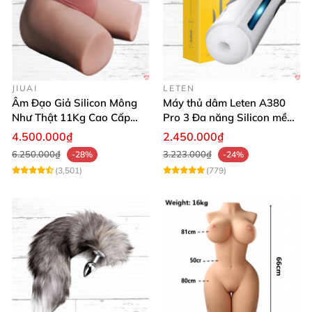
JIUAI
LETEN
Âm Đạo Giả Silicon Mông
Máy thủ dâm Leten A380
Như Thật 11Kg Cao Cấp
Pro 3 Đa năng Silicon mềm
Tăng Khoái Cảm
mại Cảm giác thật
4.500.000₫
2.450.000₫
6.250.000₫
3.223.000₫
-28%
-24%
(3,501)
(779)