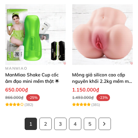
MANMIAO
ManMiao Shake Cup cốc
Mông giả silicon cao cấp
âm đạo mini mềm thật 🌟
nguyên khối 2.2kg mềm mại
khít bóp cực thật
650.000₫
1.150.000₫
866.000₫
1.493.000₫
-25%
-23%
(382)
(381)
1
2
3
4
5