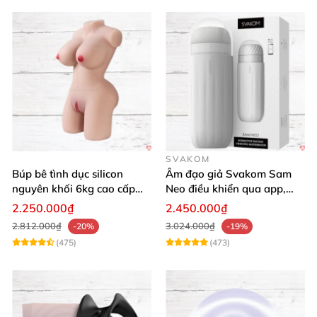
SVAKOM
Búp bê tình dục silicon
Âm đạo giả Svakom Sam
nguyên khối 6kg cao cấp
Neo điều khiển qua app,
giá rẻ mềm mại
webcam tương tác, trải
2.250.000₫
2.450.000₫
nghiệm thực tế
2.812.000₫
3.024.000₫
-20%
-19%
(475)
(473)