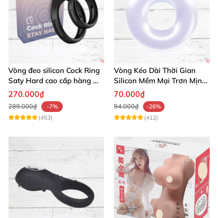
Vòng đeo silicon Cock Ring
Vòng Kéo Dài Thời Gian
Saty Hard cao cấp hàng Mỹ
Silicon Mềm Mại Trơn Mịn
chất lượng
Tăng Khoái Cảm
270.000₫
70.000₫
289.000₫
94.000₫
-7%
-26%
(453)
(412)