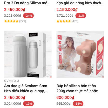
Pro 3 Đa năng Silicon mềm
đạo giả đa năng kích thích
mại Cảm giác thật
cực mạnh
2.450.000₫
2.150.000₫
3.223.000₫
2.721.000₫
-24%
-21%
(779)
(476)
SVAKOM
Âm đạo giả Svakom Sam
Búp bê silicon bán thân
Neo điều khiển qua app,
700g chân thực mê hoặc
webcam tương tác, trải
2.450.000₫
600.000₫
nghiệm thực tế
3.024.000₫
965.000₫
-19%
-38%