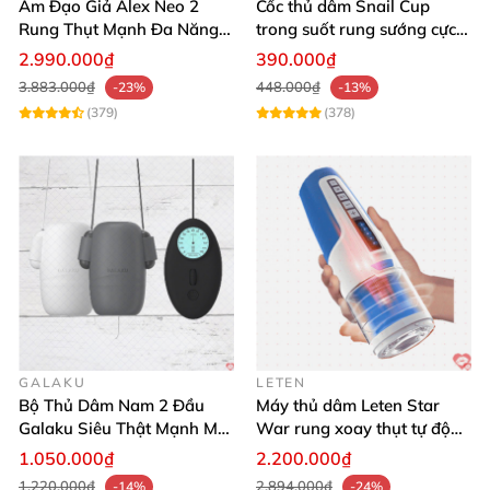
Âm Đạo Giả Alex Neo 2
Cốc thủ dâm Snail Cup
Rung Thụt Mạnh Đa Năng
trong suốt rung sướng cực
Svakom
đỉnh
2.990.000₫
390.000₫
3.883.000₫
448.000₫
-23%
-13%
(379)
(378)
GALAKU
LETEN
Bộ Thủ Dâm Nam 2 Đầu
Máy thủ dâm Leten Star
Galaku Siêu Thật Mạnh Mẽ
War rung xoay thụt tự động
Đa Cảm Giác
cao cấp trải nghiệm tuyệt
1.050.000₫
2.200.000₫
đỉnh
1.220.000₫
2.894.000₫
-14%
-24%