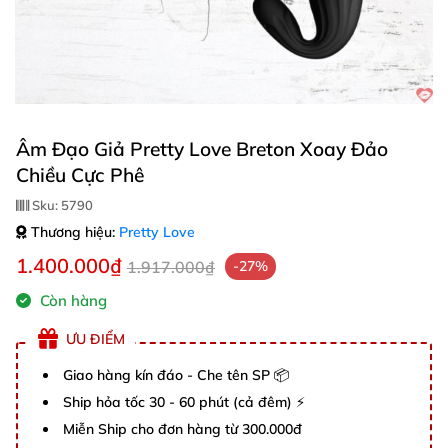
Âm Đạo Giả Pretty Love Breton Xoay Đảo
Chiều Cực Phê
Sku:
5790
Thương hiệu:
Pretty Love
1.400.000₫
1.917.000₫
-27%
Còn hàng
ƯU ĐIỂM
Giao hàng kín đáo - Che tên SP 📦
Ship hỏa tốc 30 - 60 phút (cả đêm) ⚡
Miễn Ship cho đơn hàng từ 300.000đ