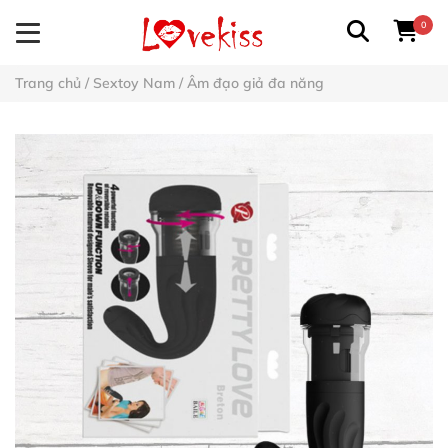
0
Trang chủ
/
Sextoy Nam
/
Âm đạo giả đa năng