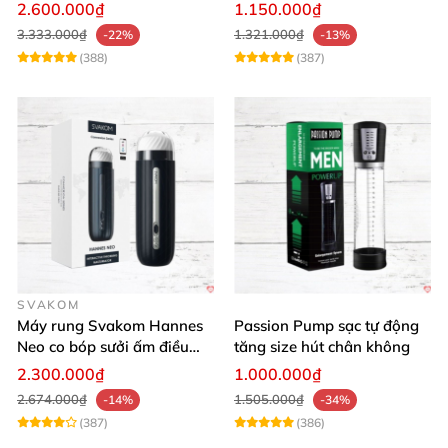
thích phái mạnh
2.600.000₫
1.150.000₫
3.333.000₫
1.321.000₫
-22%
-13%
(388)
(387)
SVAKOM
Máy rung Svakom Hannes
Passion Pump sạc tự động
Neo co bóp sưởi ấm điều
tăng size hút chân không
khiển app
2.300.000₫
1.000.000₫
2.674.000₫
1.505.000₫
-14%
-34%
(387)
(386)