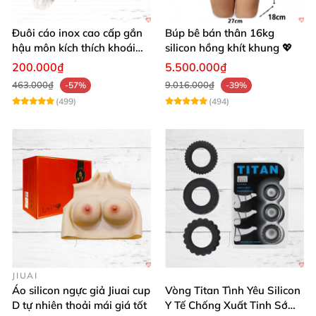
Đuôi cáo inox cao cấp gắn
Búp bê bán thân 16kg
hậu môn kích thích khoái
silicon hồng khít khung 💖
cảm
200.000₫
5.500.000₫
463.000₫
9.016.000₫
-57%
-39%
(499)
(494)
JIUAI
Áo silicon ngực giả Jiuai cup
Vòng Titan Tình Yêu Silicon
D tự nhiên thoải mái giá tốt
Y Tế Chống Xuất Tinh Sớm