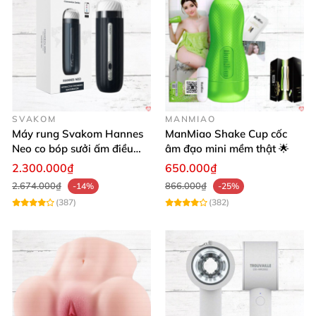
SVAKOM
MANMIAO
Máy rung Svakom Hannes
ManMiao Shake Cup cốc
Neo co bóp sưởi ấm điều
âm đạo mini mềm thật 🌟
khiển app
2.300.000₫
650.000₫
2.674.000₫
866.000₫
-14%
-25%
(387)
(382)