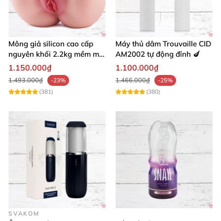
Mông giả silicon cao cấp
Máy thủ dâm Trouvaille CID
nguyên khối 2.2kg mềm mại
AM2002 tự động đỉnh 🍆
khít bóp cực thật
1.150.000₫
1.100.000₫
1.493.000₫
1.466.000₫
-23%
-25%
(381)
(380)
SVAKOM