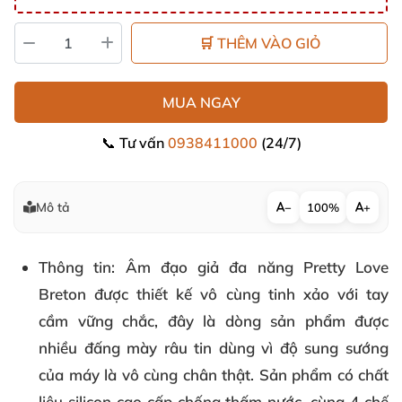
🛒 THÊM VÀO GIỎ
MUA NGAY
📞 Tư vấn
0938411000
(24/7)
Mô tả
−
100%
+
Thông tin
: Âm đạo giả đa năng Pretty Love
Breton được thiết kế vô cùng tinh xảo với tay
cầm vững chắc, đây là dòng sản phẩm được
nhiều đấng mày râu tin dùng vì độ sung sướng
của máy là vô cùng chân thật. Sản phẩm có chất
liệu silicon cao cấp chống thấm nước, cùng 4 chế