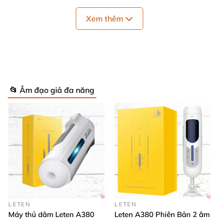
Quy cách
: Hộp 1 cái
Xem thêm
Năng lượng
: Sạc điện
Thương hiệu
: Pretty Love
Bảo quản
: Nơi khô ráo, thoáng mát.
Hạn sử dụng
: 05 năm
📂 Âm đạo giả đa năng
LETEN
LETEN
Máy thủ dâm Leten A380
Leten A380 Phiên Bản 2 âm