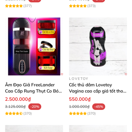
(377)
(373)
LOVETOY
Âm Đạo Giả FreeLander
Cốc thủ dâm Lovetoy
Cao Cấp Rung Thụt Co Bóp
Vagina cao cấp giá tốt thoả
Đỉnh Nhật Bản
mãn phái mạnh
2.500.000₫
550.000₫
3.125.000₫
1.000.000₫
-20%
-45%
(370)
(370)