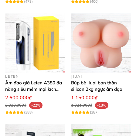
(473)
(400)
LETEN
JIUAI
Âm đạo giả Leten A380 đa
Búp bê Jiuai bán thân
năng siêu mềm mại kích
silicon 2kg ngực âm đạo
thích phái mạnh
2.600.000₫
1.150.000₫
3.333.000₫
1.321.000₫
-22%
-13%
(388)
(387)