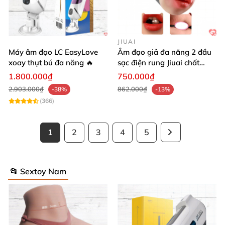
JIUAI
Máy âm đạo LC EasyLove
Âm đạo giả đa năng 2 đầu
xoay thụt bú đa năng 🔥
sạc điện rung Jiuai chất
lượng cao
1.800.000₫
750.000₫
2.903.000₫
862.000₫
-38%
-13%
(366)
1
2
3
4
5
📂 Sextoy Nam