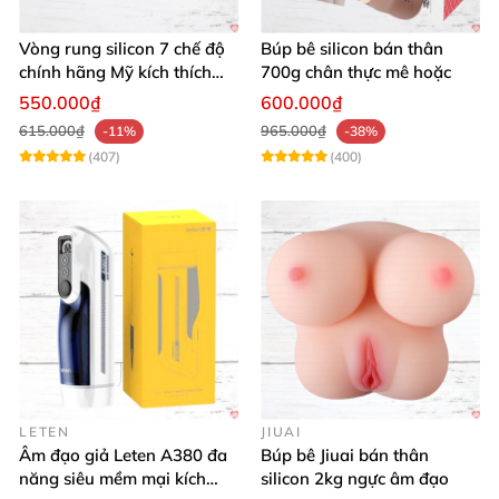
Vòng rung silicon 7 chế độ
Búp bê silicon bán thân
chính hãng Mỹ kích thích
700g chân thực mê hoặc
cực đỉnh
550.000₫
600.000₫
615.000₫
965.000₫
-11%
-38%
(407)
(400)
LETEN
JIUAI
Âm đạo giả Leten A380 đa
Búp bê Jiuai bán thân
năng siêu mềm mại kích
silicon 2kg ngực âm đạo