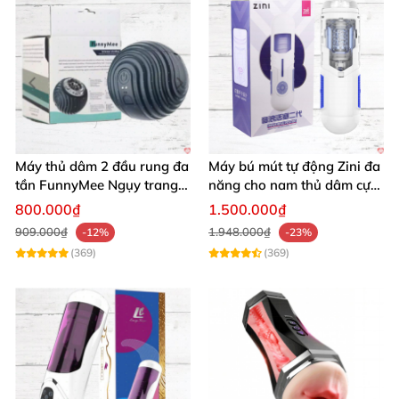
Máy thủ dâm 2 đầu rung đa
Máy bú mút tự động Zini đa
tần FunnyMee Ngụy trang
năng cho nam thủ dâm cực
Pokemon siêu kích thích
đã giá tốt
800.000₫
1.500.000₫
909.000₫
1.948.000₫
-12%
-23%
(369)
(369)