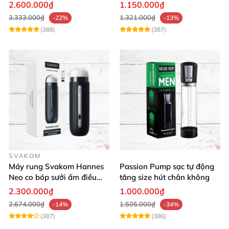
thích phái mạnh
2.600.000₫
1.150.000₫
3.333.000₫
1.321.000₫
-22%
-13%
(388)
(387)
SVAKOM
Máy rung Svakom Hannes
Passion Pump sạc tự động
Neo co bóp sưởi ấm điều
tăng size hút chân không
khiển app
2.300.000₫
1.000.000₫
2.674.000₫
1.505.000₫
-14%
-34%
(387)
(386)