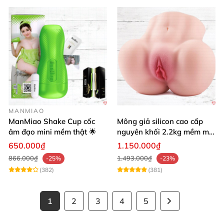
MANMIAO
ManMiao Shake Cup cốc
Mông giả silicon cao cấp
âm đạo mini mềm thật 🌟
nguyên khối 2.2kg mềm mại
khít bóp cực thật
650.000₫
1.150.000₫
866.000₫
1.493.000₫
-25%
-23%
(382)
(381)
1
2
3
4
5