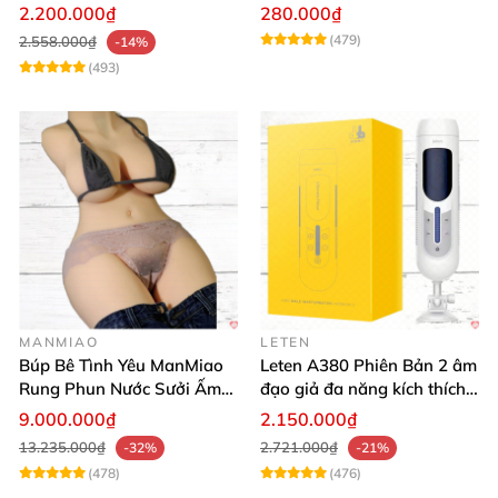
Cao Cấp
2.200.000₫
280.000₫
(479)
2.558.000₫
-14%
(493)
MANMIAO
LETEN
Búp Bê Tình Yêu ManMiao
Leten A380 Phiên Bản 2 âm
Rung Phun Nước Sưởi Ấm
đạo giả đa năng kích thích
Thông Minh
cực mạnh
9.000.000₫
2.150.000₫
13.235.000₫
2.721.000₫
-32%
-21%
(478)
(476)