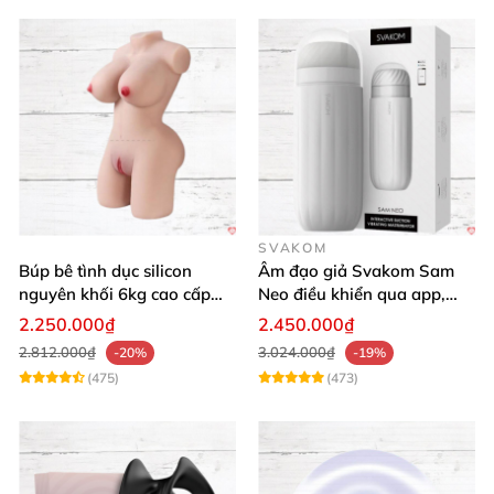
SVAKOM
Búp bê tình dục silicon
Âm đạo giả Svakom Sam
nguyên khối 6kg cao cấp
Neo điều khiển qua app,
giá rẻ mềm mại
webcam tương tác, trải
2.250.000₫
2.450.000₫
nghiệm thực tế
2.812.000₫
3.024.000₫
-20%
-19%
(475)
(473)