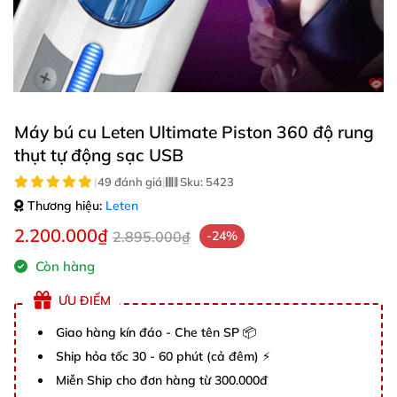
Máy bú cu Leten Ultimate Piston 360 độ rung
thụt tự động sạc USB
|
49 đánh giá
|
Sku:
5423
Thương hiệu:
Leten
2.200.000₫
2.895.000₫
-24%
Còn hàng
ƯU ĐIỂM
Giao hàng kín đáo - Che tên SP 📦
Ship hỏa tốc 30 - 60 phút (cả đêm) ⚡
Miễn Ship cho đơn hàng từ 300.000đ