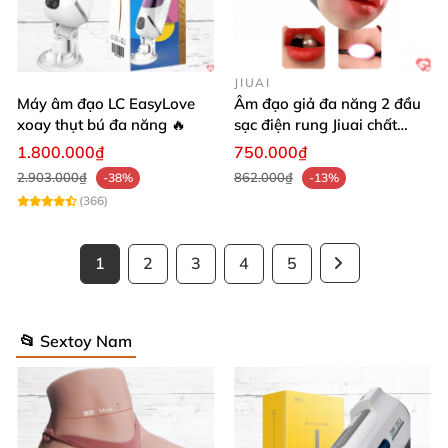
JIUAI
Máy âm đạo LC EasyLove
Âm đạo giả đa năng 2 đầu
xoay thụt bú đa năng 🔥
sạc điện rung Jiuai chất
lượng cao
1.800.000₫
750.000₫
2.903.000₫
862.000₫
-38%
-13%
(366)
1
2
3
4
5
📂 Sextoy Nam