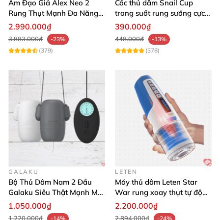
Âm Đạo Giả Alex Neo 2
Cốc thủ dâm Snail Cup
Rung Thụt Mạnh Đa Năng
trong suốt rung sướng cực
Svakom
đỉnh
2.990.000₫
390.000₫
3.883.000₫
448.000₫
-23%
-13%
(379)
(378)
GALAKU
LETEN
Bộ Thủ Dâm Nam 2 Đầu
Máy thủ dâm Leten Star
Galaku Siêu Thật Mạnh Mẽ
War rung xoay thụt tự động
Đa Cảm Giác
cao cấp trải nghiệm tuyệt
1.050.000₫
2.200.000₫
đỉnh
1.220.000₫
2.894.000₫
-14%
-24%