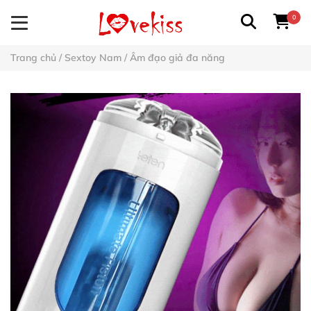
0
Trang chủ
/
Sextoy Nam
/
Âm đạo giả đa năng