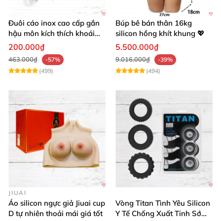
Đuôi cáo inox cao cấp gắn
Búp bê bán thân 16kg
hậu môn kích thích khoái
silicon hồng khít khung 💖
cảm
200.000₫
5.500.000₫
463.000₫
9.016.000₫
-57%
-39%
(499)
(494)
JIUAI
Áo silicon ngực giả Jiuai cup
Vòng Titan Tình Yêu Silicon
D tự nhiên thoải mái giá tốt
Y Tế Chống Xuất Tinh Sớm