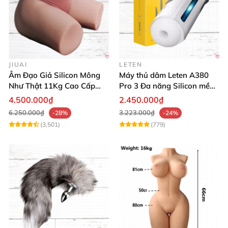
JIUAI
LETEN
Âm Đạo Giả Silicon Mông
Máy thủ dâm Leten A380
Như Thật 11Kg Cao Cấp
Pro 3 Đa năng Silicon mềm
Tăng Khoái Cảm
mại Cảm giác thật
4.500.000₫
2.450.000₫
6.250.000₫
3.223.000₫
-28%
-24%
(3,501)
(779)