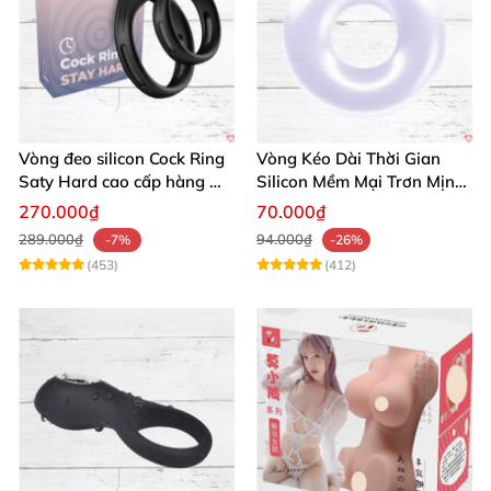
Vòng đeo silicon Cock Ring
Vòng Kéo Dài Thời Gian
Saty Hard cao cấp hàng Mỹ
Silicon Mềm Mại Trơn Mịn
chất lượng
Tăng Khoái Cảm
270.000₫
70.000₫
289.000₫
94.000₫
-7%
-26%
(453)
(412)