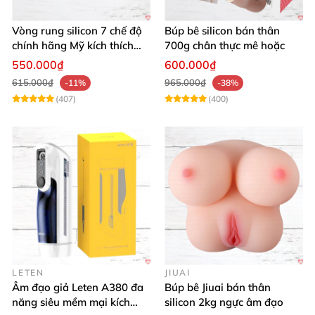
Vòng rung silicon 7 chế độ
Búp bê silicon bán thân
chính hãng Mỹ kích thích
700g chân thực mê hoặc
cực đỉnh
550.000₫
600.000₫
615.000₫
965.000₫
-11%
-38%
(407)
(400)
LETEN
JIUAI
Âm đạo giả Leten A380 đa
Búp bê Jiuai bán thân
năng siêu mềm mại kích
silicon 2kg ngực âm đạo