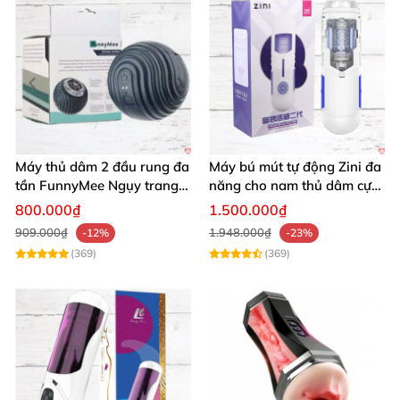
Máy thủ dâm 2 đầu rung đa
Máy bú mút tự động Zini đa
tần FunnyMee Ngụy trang
năng cho nam thủ dâm cực
Pokemon siêu kích thích
đã giá tốt
800.000₫
1.500.000₫
909.000₫
1.948.000₫
-12%
-23%
(369)
(369)