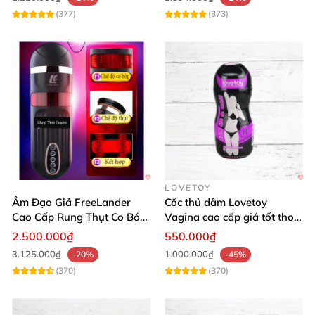
(377)
(373)
LOVETOY
Âm Đạo Giả FreeLander
Cốc thủ dâm Lovetoy
Cao Cấp Rung Thụt Co Bóp
Vagina cao cấp giá tốt thoả
Đỉnh Nhật Bản
mãn phái mạnh
2.500.000₫
550.000₫
3.125.000₫
1.000.000₫
-20%
-45%
(370)
(370)