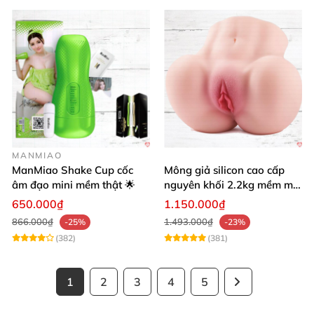
MANMIAO
ManMiao Shake Cup cốc
Mông giả silicon cao cấp
âm đạo mini mềm thật 🌟
nguyên khối 2.2kg mềm mại
khít bóp cực thật
650.000₫
1.150.000₫
866.000₫
1.493.000₫
-25%
-23%
(382)
(381)
1
2
3
4
5