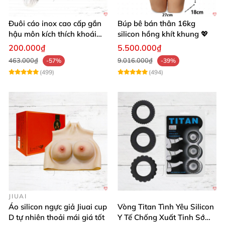
Đuôi cáo inox cao cấp gắn
Búp bê bán thân 16kg
hậu môn kích thích khoái
silicon hồng khít khung 💖
cảm
200.000₫
5.500.000₫
463.000₫
9.016.000₫
-57%
-39%
(499)
(494)
JIUAI
Áo silicon ngực giả Jiuai cup
Vòng Titan Tình Yêu Silicon
D tự nhiên thoải mái giá tốt
Y Tế Chống Xuất Tinh Sớm