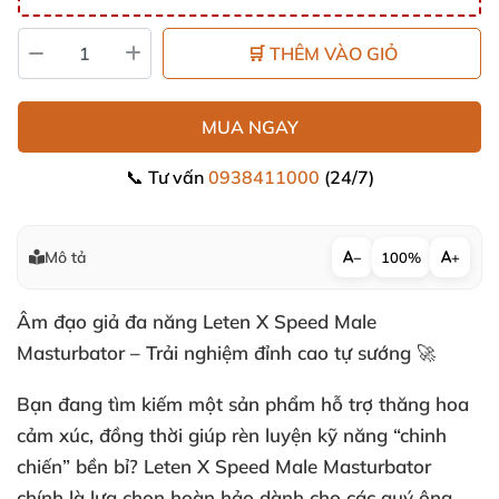
🛒 THÊM VÀO GIỎ
MUA NGAY
📞 Tư vấn
0938411000
(24/7)
Mô tả
−
100%
+
Âm đạo giả đa năng Leten X Speed Male
Masturbator – Trải nghiệm đỉnh cao tự sướng 🚀
Bạn đang tìm kiếm một sản phẩm hỗ trợ thăng hoa
cảm xúc, đồng thời giúp rèn luyện kỹ năng “chinh
chiến” bền bỉ? Leten X Speed Male Masturbator
chính là lựa chọn hoàn hảo dành cho các quý ông