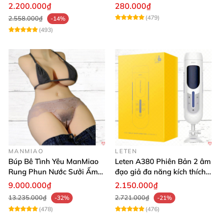
Cao Cấp
2.200.000₫
280.000₫
(479)
2.558.000₫
-14%
(493)
MANMIAO
LETEN
Búp Bê Tình Yêu ManMiao
Leten A380 Phiên Bản 2 âm
Rung Phun Nước Sưởi Ấm
đạo giả đa năng kích thích
Thông Minh
cực mạnh
9.000.000₫
2.150.000₫
13.235.000₫
2.721.000₫
-32%
-21%
(478)
(476)