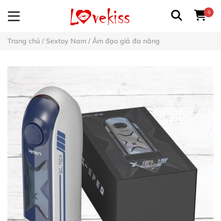
0
Trang chủ
/
Sextoy Nam
/
Âm đạo giả đa năng