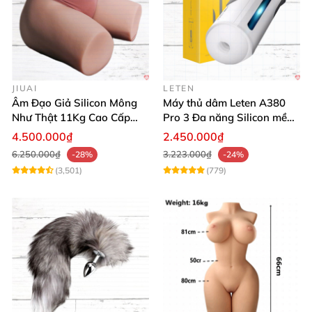
JIUAI
LETEN
Âm Đạo Giả Silicon Mông
Máy thủ dâm Leten A380
Như Thật 11Kg Cao Cấp
Pro 3 Đa năng Silicon mềm
Tăng Khoái Cảm
mại Cảm giác thật
4.500.000₫
2.450.000₫
6.250.000₫
3.223.000₫
-28%
-24%
(3,501)
(779)