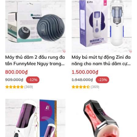
Máy thủ dâm 2 đầu rung đa
Máy bú mút tự động Zini đa
tần FunnyMee Ngụy trang
năng cho nam thủ dâm cực
Pokemon siêu kích thích
đã giá tốt
800.000₫
1.500.000₫
909.000₫
1.948.000₫
-12%
-23%
(369)
(369)