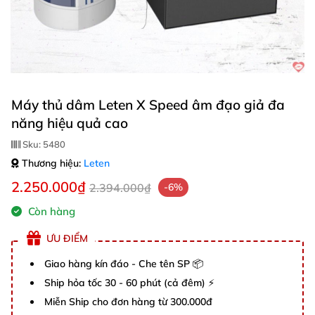
Máy thủ dâm Leten X Speed âm đạo giả đa
năng hiệu quả cao
Sku:
5480
Thương hiệu:
Leten
2.250.000₫
2.394.000₫
-6%
Còn hàng
ƯU ĐIỂM
Giao hàng kín đáo - Che tên SP 📦
Ship hỏa tốc 30 - 60 phút (cả đêm) ⚡
Miễn Ship cho đơn hàng từ 300.000đ