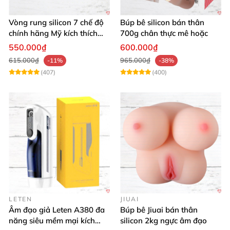
Vòng rung silicon 7 chế độ
Búp bê silicon bán thân
chính hãng Mỹ kích thích
700g chân thực mê hoặc
cực đỉnh
550.000₫
600.000₫
615.000₫
965.000₫
-11%
-38%
(407)
(400)
LETEN
JIUAI
Âm đạo giả Leten A380 đa
Búp bê Jiuai bán thân
năng siêu mềm mại kích
silicon 2kg ngực âm đạo