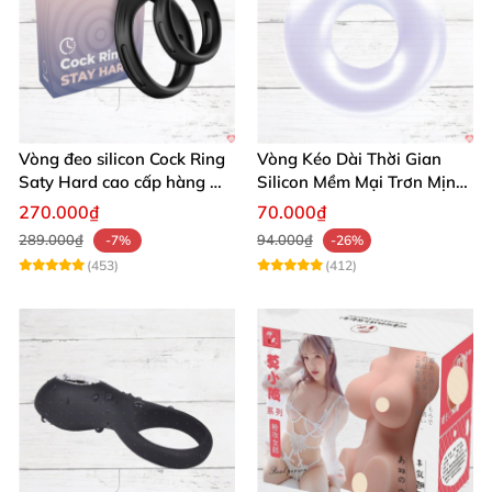
Vòng đeo silicon Cock Ring
Vòng Kéo Dài Thời Gian
Saty Hard cao cấp hàng Mỹ
Silicon Mềm Mại Trơn Mịn
chất lượng
Tăng Khoái Cảm
270.000₫
70.000₫
289.000₫
94.000₫
-7%
-26%
(453)
(412)