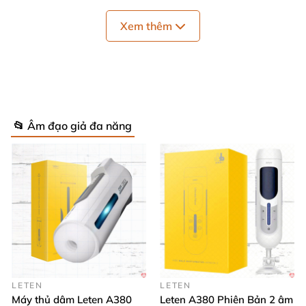
Xem thêm
📂 Âm đạo giả đa năng
Thiết kế và chất liệu cao cấp – Siêu mềm
mại, bền bỉ 🛠️
Leten X Speed Male Masturbator sở hữu cấu tạo từ
LETEN
LETEN
Máy thủ dâm Leten A380
Leten A380 Phiên Bản 2 âm
silicon siêu mềm mại kết hợp nhựa ABS cứng cáp,