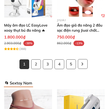
JIUAI
Máy âm đạo LC EasyLove
Âm đạo giả đa năng 2 đầu
xoay thụt bú đa năng 🔥
sạc điện rung Jiuai chất
lượng cao
1.800.000₫
750.000₫
2.903.000₫
862.000₫
-38%
-13%
(366)
1
2
3
4
5
📂 Sextoy Nam