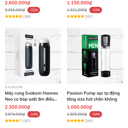
thích phái mạnh
2.600.000₫
1.150.000₫
3.333.000₫
1.321.000₫
-22%
-13%
(388)
(387)
SVAKOM
Máy rung Svakom Hannes
Passion Pump sạc tự động
Neo co bóp sưởi ấm điều
tăng size hút chân không
khiển app
2.300.000₫
1.000.000₫
2.674.000₫
1.505.000₫
-14%
-34%
(387)
(386)