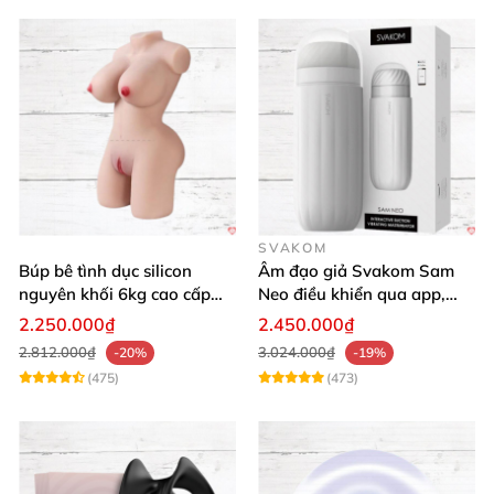
SVAKOM
Búp bê tình dục silicon
Âm đạo giả Svakom Sam
nguyên khối 6kg cao cấp
Neo điều khiển qua app,
giá rẻ mềm mại
webcam tương tác, trải
2.250.000₫
2.450.000₫
nghiệm thực tế
2.812.000₫
3.024.000₫
-20%
-19%
(475)
(473)