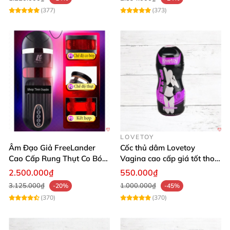
(377)
(373)
LOVETOY
Âm Đạo Giả FreeLander
Cốc thủ dâm Lovetoy
Cao Cấp Rung Thụt Co Bóp
Vagina cao cấp giá tốt thoả
Đỉnh Nhật Bản
mãn phái mạnh
2.500.000₫
550.000₫
3.125.000₫
1.000.000₫
-20%
-45%
(370)
(370)