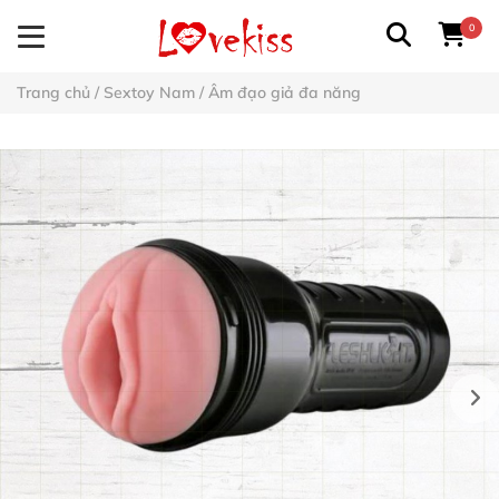
0
Trang chủ
/
Sextoy Nam
/
Âm đạo giả đa năng