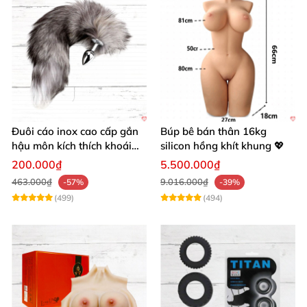
Đuôi cáo inox cao cấp gắn
Búp bê bán thân 16kg
hậu môn kích thích khoái
silicon hồng khít khung 💖
cảm
200.000₫
5.500.000₫
463.000₫
9.016.000₫
-57%
-39%
(499)
(494)