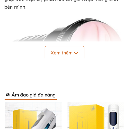
bên mình.
Xem thêm
📂 Âm đạo giả đa năng
Âm đạo giả Fleshlight Pink Lady cao cấp, chân thực, siêu mềm
mại
Kết cấu bên trong độc đáo, kích thích