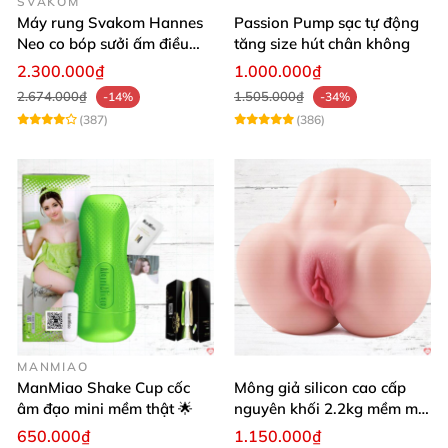
SVAKOM
Máy rung Svakom Hannes
Passion Pump sạc tự động
Neo co bóp sưởi ấm điều
tăng size hút chân không
khiển app
2.300.000₫
1.000.000₫
2.674.000₫
1.505.000₫
-14%
-34%
(387)
(386)
MANMIAO
ManMiao Shake Cup cốc
Mông giả silicon cao cấp
âm đạo mini mềm thật 🌟
nguyên khối 2.2kg mềm mại
khít bóp cực thật
650.000₫
1.150.000₫