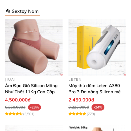
📂 Sextoy Nam
JIUAI
LETEN
Âm Đạo Giả Silicon Mông
Máy thủ dâm Leten A380
Như Thật 11Kg Cao Cấp
Pro 3 Đa năng Silicon mềm
Tăng Khoái Cảm
mại Cảm giác thật
4.500.000₫
2.450.000₫
6.250.000₫
3.223.000₫
-28%
-24%
(3,501)
(779)