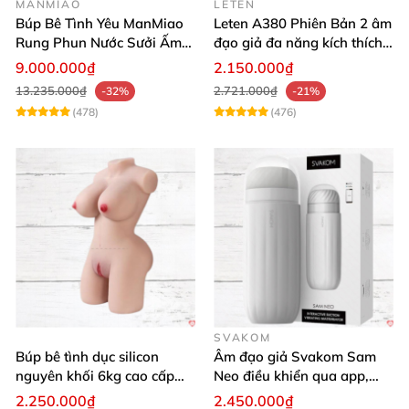
MANMIAO
LETEN
Búp Bê Tình Yêu ManMiao
Leten A380 Phiên Bản 2 âm
Rung Phun Nước Sưởi Ấm
đạo giả đa năng kích thích
Thông Minh
cực mạnh
9.000.000₫
2.150.000₫
13.235.000₫
2.721.000₫
-32%
-21%
(478)
(476)
SVAKOM
Búp bê tình dục silicon
Âm đạo giả Svakom Sam
nguyên khối 6kg cao cấp
Neo điều khiển qua app,
giá rẻ mềm mại
webcam tương tác, trải
2.250.000₫
2.450.000₫