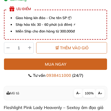
ƯU ĐIỂM
Giao hàng kín đáo - Che tên SP 📦
Ship hỏa tốc 30 - 60 phút (cả đêm) ⚡
Miễn Ship cho đơn hàng từ 300.000đ
🛒 THÊM VÀO GIỎ
MUA NGAY
📞 Tư vấn
0938411000
(24/7)
Mô tả
−
100%
+
Fleshlight Pink Lady Heavenly – Sextoy âm đạo giả