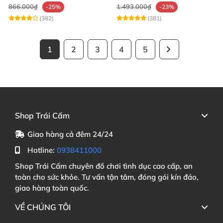
866.000₫
1.493.000₫
-25%
-23%
(382)
(381)
1
2
3
4
5
Shop Trái Cấm
Giao hàng cả đêm 24/24
Hotline:
0938411000
Shop Trái Cấm chuyên đồ chơi tình dục cao cấp, an
toàn cho sức khỏe. Tư vấn tận tâm, đóng gói kín đáo,
giao hàng toàn quốc.
VỀ CHÚNG TÔI