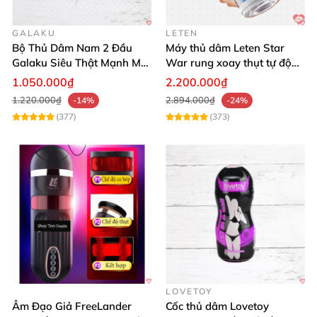
GALAKU
LETEN
Bộ Thủ Dâm Nam 2 Đầu
Máy thủ dâm Leten Star
Galaku Siêu Thật Mạnh Mẽ
War rung xoay thụt tự động
Đa Cảm Giác
cao cấp trải nghiệm tuyệt
1.050.000₫
2.200.000₫
đỉnh
1.220.000₫
2.894.000₫
-14%
-24%
(377)
(373)
LOVETOY
Âm Đạo Giả FreeLander
Cốc thủ dâm Lovetoy