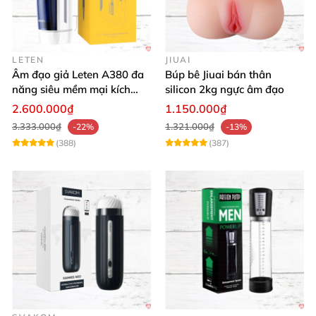
LETEN
JIUAI
Âm đạo giả Leten A380 đa
Búp bê Jiuai bán thân
năng siêu mềm mại kích
silicon 2kg ngực âm đạo
thích phái mạnh
2.600.000₫
1.150.000₫
3.333.000₫
1.321.000₫
-22%
-13%
(388)
(387)