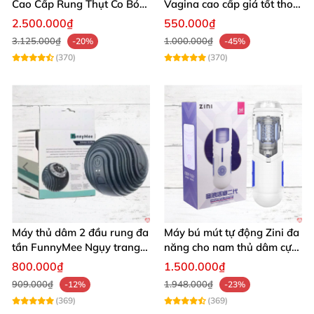
Cao Cấp Rung Thụt Co Bóp
Vagina cao cấp giá tốt thoả
Đỉnh Nhật Bản
mãn phái mạnh
2.500.000₫
550.000₫
3.125.000₫
1.000.000₫
-20%
-45%
(370)
(370)
Máy thủ dâm 2 đầu rung đa
Máy bú mút tự động Zini đa
tần FunnyMee Ngụy trang
năng cho nam thủ dâm cực
Pokemon siêu kích thích
đã giá tốt
800.000₫
1.500.000₫
909.000₫
1.948.000₫
-12%
-23%
(369)
(369)