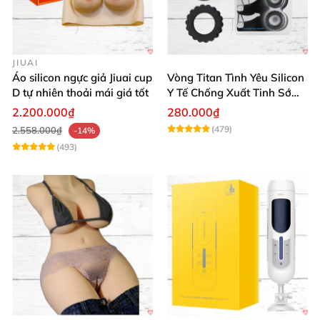
JIUAI
Áo silicon ngực giả Jiuai cup
Vòng Titan Tình Yêu Silicon
D tự nhiên thoải mái giá tốt
Y Tế Chống Xuất Tinh Sớm
Cao Cấp
2.200.000₫
280.000₫
(479)
2.558.000₫
-14%
(493)