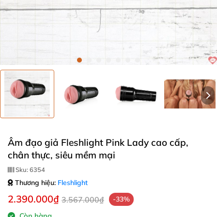
Âm đạo giả Fleshlight Pink Lady cao cấp,
chân thực, siêu mềm mại
Sku:
6354
Thương hiệu:
Fleshlight
2.390.000₫
3.567.000₫
-33%
Còn hàng