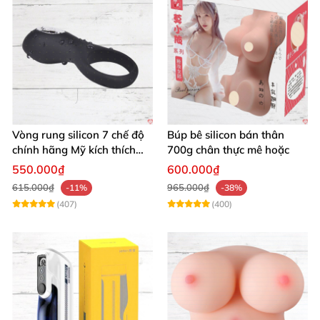
Vòng rung silicon 7 chế độ
Búp bê silicon bán thân
chính hãng Mỹ kích thích
700g chân thực mê hoặc
cực đỉnh
550.000₫
600.000₫
615.000₫
965.000₫
-11%
-38%
(407)
(400)