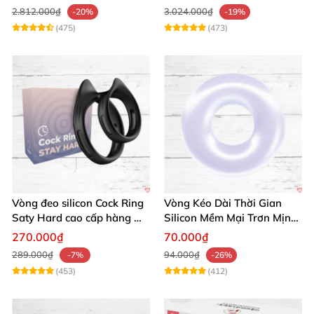
nghiệm thực tế
2.812.000₫
3.024.000₫
-20%
-19%
(475)
(473)
Vòng đeo silicon Cock Ring
Vòng Kéo Dài Thời Gian
Saty Hard cao cấp hàng Mỹ
Silicon Mềm Mại Trơn Mịn
chất lượng
Tăng Khoái Cảm
270.000₫
70.000₫
289.000₫
94.000₫
-7%
-26%
(453)
(412)