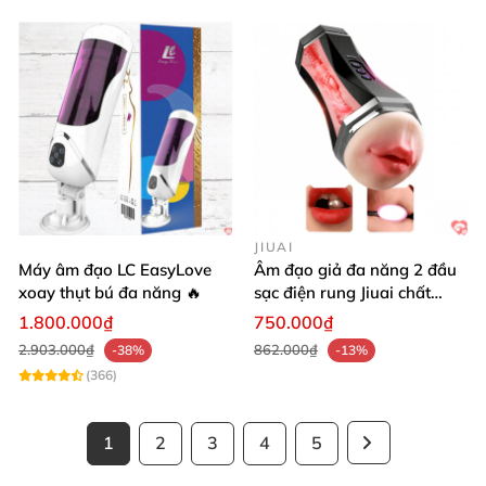
JIUAI
Máy âm đạo LC EasyLove
Âm đạo giả đa năng 2 đầu
xoay thụt bú đa năng 🔥
sạc điện rung Jiuai chất
lượng cao
1.800.000₫
750.000₫
2.903.000₫
862.000₫
-38%
-13%
(366)
1
2
3
4
5